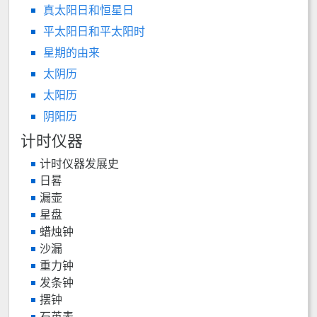
真太阳日和恒星日
平太阳日和平太阳时
星期的由来
太阴历
太阳历
阴阳历
计时仪器
计时仪器发展史
日晷
漏壶
星盘
蜡烛钟
沙漏
重力钟
发条钟
摆钟
石英表