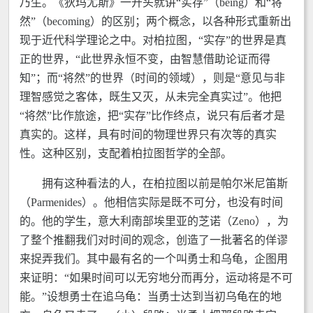
乃生。《狄玛尤斯》一开头就讲“实存”（being）和“将
然”（becoming）的区别；两个概念，以各种形式重新出
现于近代科学理论之中。对柏拉图，“实存”的世界是真
正的世界，“此世界永恒不变，由智慧借助论证而得
知”；而“将然”的世界（时间的领域），则是“意见与非
理智感觉之客体，既生又灭，从未完全真实过”。他把
“将然”比作旅途，把“实存”比作终点，说只有后者才是
真实的。这样，具有时间的物理世界只有次等的真实
性。这种区别，支配着柏拉图哲学的全部。
拥有这种看法的人，在柏拉图以前是帕尔米尼笛斯
（Parmenides）。他相信实际是既不可分，也没有时间
的。他的学生，意大利南部埃里亚的芝诺（Zeno），为
了整个推翻我们对时间的观念，创造了一批著名的佯谬
来捉弄我们。其中最有名的一个叫勇士和乌龟，企图用
来证明：“如果时间可以无穷地分而再分，运动将是不可
能。”设想勇士在追乌龟：当勇士达到当初乌龟在的地