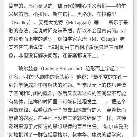
简单的，显而易见的，被历代的唯心主义者们——帕尔
米尼笛斯、柏拉图、斯宾诺扎、黑格尔、布拉德里
（Bradley）、麦克太戈特（McTaggart）等——所乐于采
取的办法，是说时间充满矛盾，所以不会是真实的。对
这种形而上学的遁词，逻辑学家克琉（M．Cleugh）老
实不客气地说道：“说时间由于自相矛盾便只是表面现
象，非但没有解决问题，连答案都说不上。”
玻尔兹曼（Ludwig Boltzmann）给形而上学起了个
浑名，叫它“人脑中的偏头疼”。他说：“最平常的东西一
到哲学便成为不可解决的难题。哲学以无上的技巧建造
了空间和时间的概念，然后又发现这样的空间里不可能
有物体，这样的时间里不可能有过程发生……。把这个
叫做逻辑，我看就像一个想去山区旅行的人，穿着长而
累赘的衣服，在平地上没走三步就被绊倒了一样。这种
逻辑来源于对所谓的思想规律的盲目信任。”玻尔兹曼尖
刻地批判了一群包括黑格尔、叔本华、康德的哲学家，