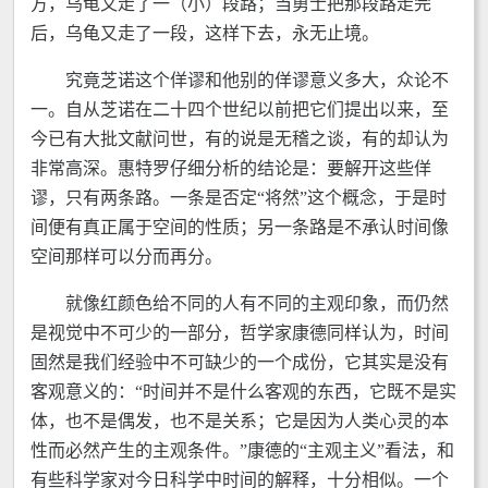
方，乌龟又走了一（小）段路；当勇士把那段路走完
后，乌龟又走了一段，这样下去，永无止境。
究竟芝诺这个佯谬和他别的佯谬意义多大，众论不
一。自从芝诺在二十四个世纪以前把它们提出以来，至
今已有大批文献问世，有的说是无稽之谈，有的却认为
非常高深。惠特罗仔细分析的结论是：要解开这些佯
谬，只有两条路。一条是否定“将然”这个概念，于是时
间便有真正属于空间的性质；另一条路是不承认时间像
空间那样可以分而再分。
就像红颜色给不同的人有不同的主观印象，而仍然
是视觉中不可少的一部分，哲学家康德同样认为，时间
固然是我们经验中不可缺少的一个成份，它其实是没有
客观意义的：“时间并不是什么客观的东西，它既不是实
体，也不是偶发，也不是关系；它是因为人类心灵的本
性而必然产生的主观条件。”康德的“主观主义”看法，和
有些科学家对今日科学中时间的解释，十分相似。一个