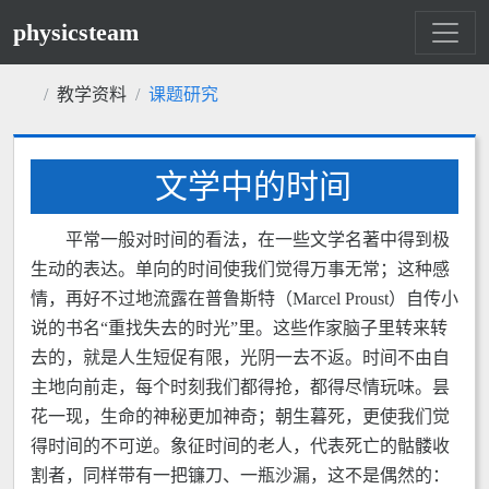
physicsteam
教学资料
课题研究
文学中的时间
平常一般对时间的看法，在一些文学名著中得到极
生动的表达。单向的时间使我们觉得万事无常；这种感
情，再好不过地流露在普鲁斯特（Marcel Proust）自传小
说的书名“重找失去的时光”里。这些作家脑子里转来转
去的，就是人生短促有限，光阴一去不返。时间不由自
主地向前走，每个时刻我们都得抢，都得尽情玩味。昙
花一现，生命的神秘更加神奇；朝生暮死，更使我们觉
得时间的不可逆。象征时间的老人，代表死亡的骷髅收
割者，同样带有一把镰刀、一瓶沙漏，这不是偶然的：