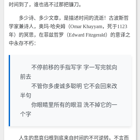
时间到了，谁也逃不过那把镰刀。
多少诗、多少文章，是描述时间的流逝！古波斯哲
学家兼诗人，奥玛·哈央姆（Omar Khayyam，死于1123
年）的冥思，在菲兹哲罗（Edward Fitzgerald）的意译之
中永存不朽：
不停前移的手指写字 字一写完就向
前去
不管你多虔诚多聪明 它不会回来改
半句
你眼睛里所有的眼泪 洗不掉它的一
个字
人生的悲哀归根到底来自时间的不可逆转。不言而