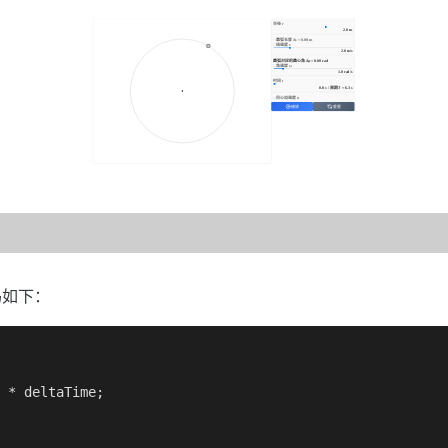
码如下：
 * deltaTime;
