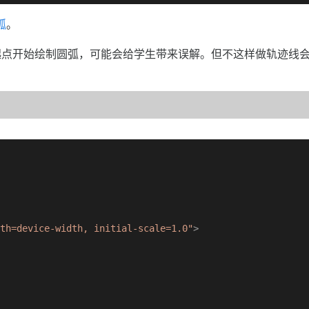
弧
。
起点开始绘制圆弧，可能会给学生带来误解。但不这样做轨迹线
th=device-width, initial-scale=1.0"
>