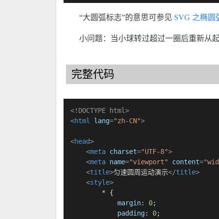
“大圆弧标志”的意思可参见
SVG 之椭圆
小问题：当小球转过超过一圈后重新从
完整代码
<!DOCTYPE 
html
>
<
html
lang
=
"zh-CN"
>
<
head
>
<
meta
charset
=
"UTF-8"
>
<
meta
name
=
"viewport"
content
=
"wid
<
title
>
匀速圆周运动演示
</
title
>
<
style
>
        * {

margin
: 
0
;

padding
: 
0
;
