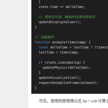
  }

  state.
time
 += deltaTime;

// 更新显示值，确保时间滑动条联动
updateDisplayValues
();

}

// 动画循环
function
animate
(
timestamp
) {

const
 deltaTime = lastTime ? (timest
  lastTime = timestamp;

if
 (state.
isAnimating
) {

updatePhysics
(deltaTime);

  }

updateVisualization
();

requestAnimationFrame
(animate);

}
可见，使用的是物理公式 Δ
φ
=
ω
Δ
t
计算