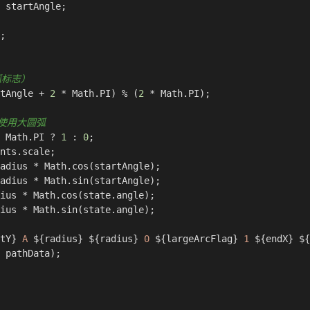
 startAngle;

;

弧标志）
tAngle + 
2
 * 
Math
.
PI
) % (
2
 * 
Math
.
PI
);

时使用大圆弧
 
Math
.
PI
 ? 
1
 : 
0
;

nts.
scale
;

adius * 
Math
.
cos
(startAngle);

adius * 
Math
.
sin
(startAngle);

ius * 
Math
.
cos
(state.
angle
);

ius * 
Math
.
sin
(state.
angle
);

tY}
 A 
${radius}
${radius}
 0 
${largeArcFlag}
 1 
${endX}
${
 pathData);
