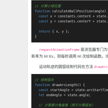
// 计算小球位置
function
calculateBallPosition
(
angle
) 
const
 x = constants.
centerX
 + state.
const
 y = constants.
centerY
 + state.
return
 { x, y };

}
是浏览器专门为
requestAnimationFrame
新率为 60 Hz，则每秒调用 60 次绘制函数
运动轨迹的圆弧绘制代码在方法
drawArc
// 绘制弧长
function
drawArcLength
(
) {

const
 startAngle = state.
arcStartTim
let
 endAngle = state.
angle
;

// 计算累计角度差（用于计算弧长）