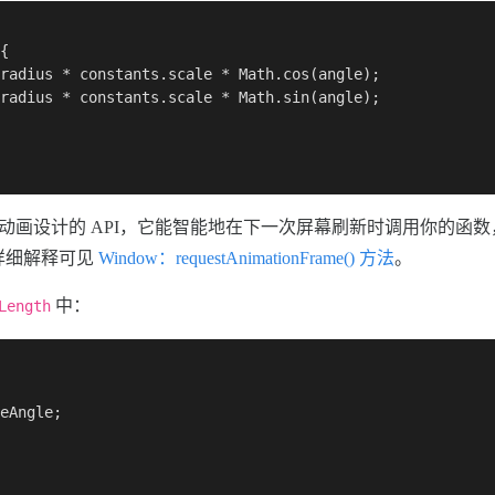
{

radius
 * constants.
scale
 * 
Math
.
cos
(angle);

radius
 * constants.
scale
 * 
Math
.
sin
(angle);

动画设计的 API，它能智能地在下一次屏幕刷新时调用你的函
。详细解释可见
Window：requestAnimationFrame() 方法
。
中：
Length
eAngle
;
