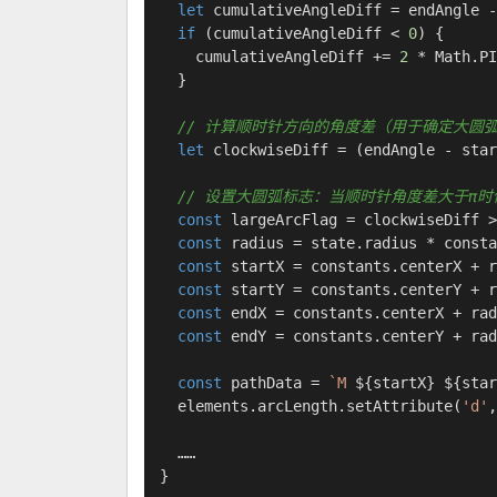
let
 cumulativeAngleDiff = endAngle -
if
 (cumulativeAngleDiff < 
0
) {

    cumulativeAngleDiff += 
2
 * 
Math
.
PI
  }

// 计算顺时针方向的角度差（用于确定大圆
let
 clockwiseDiff = (endAngle - star
// 设置大圆弧标志：当顺时针角度差大于π
const
 largeArcFlag = clockwiseDiff >
const
 radius = state.
radius
 * consta
const
 startX = constants.
centerX
 + r
const
 startY = constants.
centerY
 + r
const
 endX = constants.
centerX
 + rad
const
 endY = constants.
centerY
 + rad
const
 pathData = 
`M 
${startX}
${star
  elements.
arcLength
.
setAttribute
(
'd'
,
  ……

}