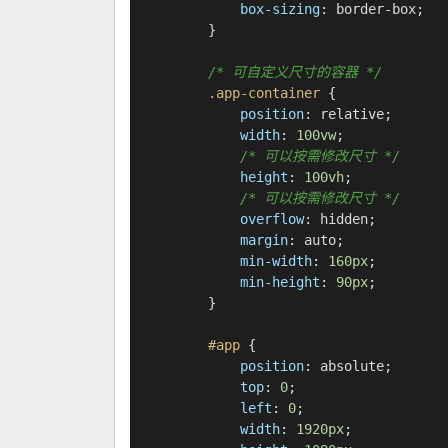
box-sizing
: border-box;

        }

/* 可自定义尺寸的容器 */
.app-container
 {

position
: relative;

width
: 
100vw
;

/* 可以按需修改尺寸 */
height
: 
100vh
;

/* 可以按需修改尺寸 */
overflow
: hidden;

margin
: auto;

min-width
: 
160px
;

min-height
: 
90px
;

        }

#app
 {

position
: absolute;

top
: 
0
;

left
: 
0
;

width
: 
1920px
;
