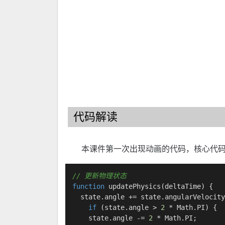
代码解读
本课件第一次出现动画的代码，核心代
// 更新物理状态
function
updatePhysics
(
deltaTime
) {

  state.
angle
 += state.
angularVelocity
if
 (state.
angle
 > 
2
 * 
Math
.
PI
) {

    state.
angle
 -= 
2
 * 
Math
.
PI
;
