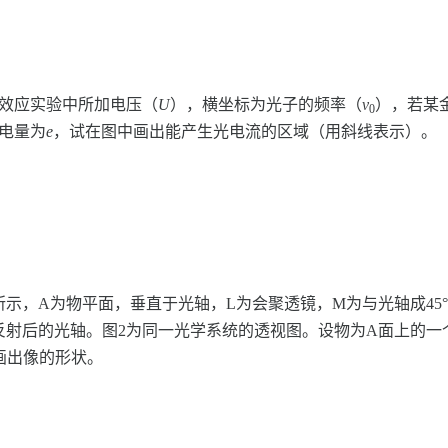
）
电效应实验中所加电压（
U
），横坐标为光子的频率（
ν
），若某
0
电量为
e
，试在图中画出能产生光电流的区域（用斜线表示）。
）
所示，A为物平面，垂直于光轴，L为会聚透镜，M为与光轴成45
射后的光轴。图2为同一光学系统的透视图。设物为A面上的一个
画出像的形状。
）