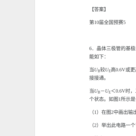
【答案】
第10届全国预赛5
6．晶体三极管的基极
能如下：
当
U
较
U
高0.6V或
B
E
接接通。
当
U
－
U
＜0.6V
B
E
个状态。如图1所示
（1）在图2中画出输
（2）举出此电路一