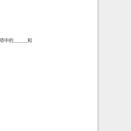
的______和