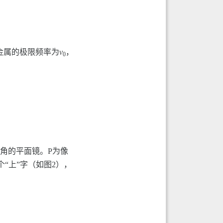
金属的极限频率为
ν
，
0
°角的平面镜。P为像
“上”字（如图2），