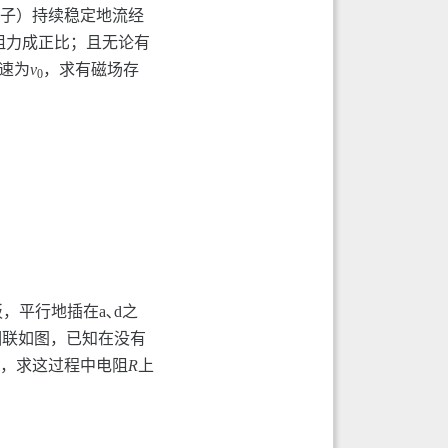
子）持续稳定地流经
阻力成正比；且无论有
速为
v
，求有磁场存
0
，平行地插在a､d之
相联如图，已知在没有
，求这过程中电阻
R
上