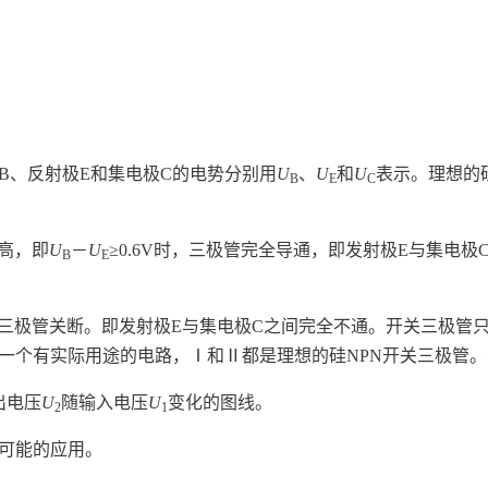
B、反射极E和集电极C的电势分别用
U
、
U
和
U
表示。理想的
B
E
C
更高，即
U
－
U
≥0.6V时，三极管完全导通，即发射极E与集电
B
E
时，三极管关断。即发射极E与集电极C之间完全不通。开关三极管
是一个有实际用途的电路，Ⅰ和Ⅱ都是理想的硅NPN开关三极管
出电压
U
随输入电压
U
变化的图线。
2
1
个可能的应用。