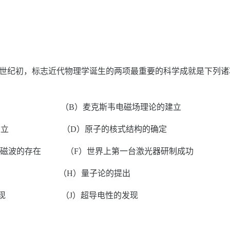
）
世纪初，标志近代物理学诞生的两项最重要的科学成就是下列诸项中
发明 （B）麦克斯韦电磁场理论的建立
的建立 （D）原子的核式结构的确定
电磁波的存在 （F）世界上第一台激光器研制成功
发现 （H）量子论的提出
的发现 （J）超导电性的发现