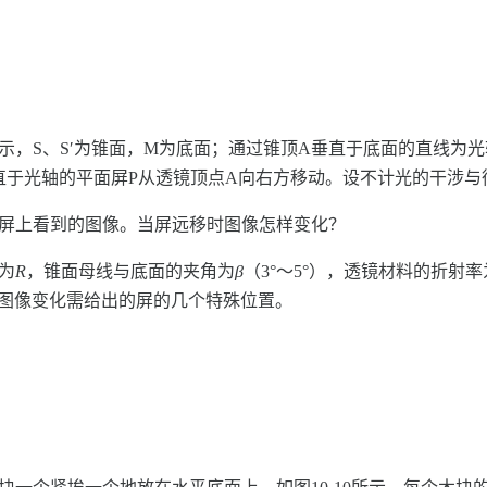
示，S、Sʹ为锥面，M为底面；通过锥顶A垂直于底面的直线为
直于光轴的平面屏P从透镜顶点A向右方移动。设不计光的干涉与
在屏上看到的图像。当屏远移时图像怎样变化？
为
R
，锥面母线与底面的夹角为
β
（3°～5°），透镜材料的折射率
图像变化需给出的屏的几个特殊位置。