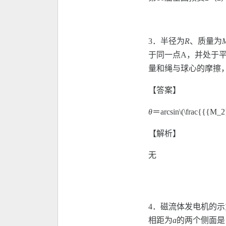
3．
半径为
R
、质量为
于同一点A，并处于
量和绳与球心的摩擦
【答案】
θ
＝arcsin\(\frac{{{M_
【解析】
无
4．磁流体发电机的
相距为
a
的两个侧面是