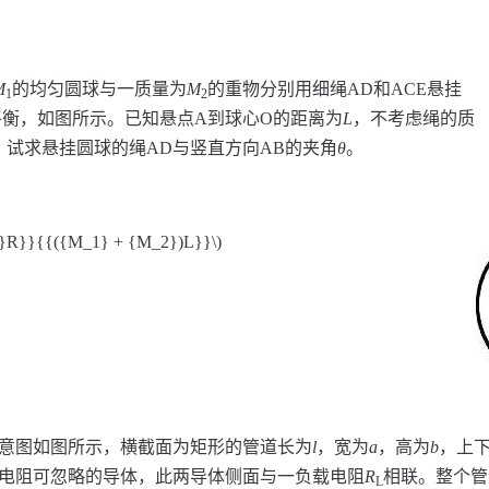
M
的均匀圆球与一质量为
M
的重物分别用细绳AD和ACE悬挂
1
2
平衡，如图所示。已知悬点A到球心O的距离为
L
，不考虑绳的质
，试求悬挂圆球的绳AD与竖直方向AB的夹角
θ
。
2}R}}{{({M_1} + {M_2})L}}\)
示意图如图所示，横截面为矩形的管道长为
l
，宽为
a
，高为
b
，上
电阻可忽略的导体，此两导体侧面与一负载电阻
R
相联。整个管
L