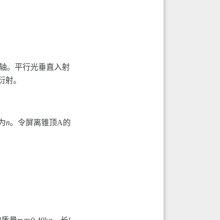
光轴。平行光垂直入射
衍射。
为
n
。令屏离锥顶A的