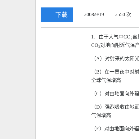
下载
2008/9/19
2550 次
1．由于大气中CO
含
2
CO
对地面附近气温产
2
（A）对射来的太阳
（B）在一昼夜中对
全球气温增高
（C）对由地面向外
（D）强烈吸收由地
气温增高
（E）对由地面向外