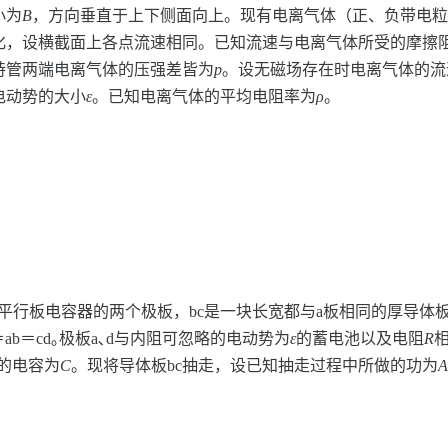
小为
B
，方向垂直于上下侧面向上。现有电离气体（正、负带电粒
化，设横截面上各点流速相同。已知流速与电离气体所受的摩擦
持管两端电离气体的压强差皆为
p
。设无磁场存在时电离气体的流
电动势的大小
ε
。已知电离气体的平均电阻率为
ρ
。
一平行板电容器的两个极板，bc是一块长宽都与a板相同的厚导体板
ab＝cd｡极板a､d与内阻可忽略的电动势为
ε
的蓄电池以及电阻
R
d的电容为
C
。现将导体板bc抽走，设已知抽走过程中所做的功为
A