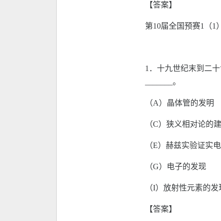
【答案】
第10届全国预赛1（1
1．十九世纪末到二十
_______。
（A）晶体管的
（C）狭义相对论
（E）赫兹实验证实
（G）电子的
（I）放射性元素
【答案】