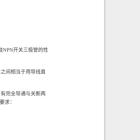
硅NPN开关三极管的性
极C之间相当于用导线直
只有完全导通与关断两
。要求：