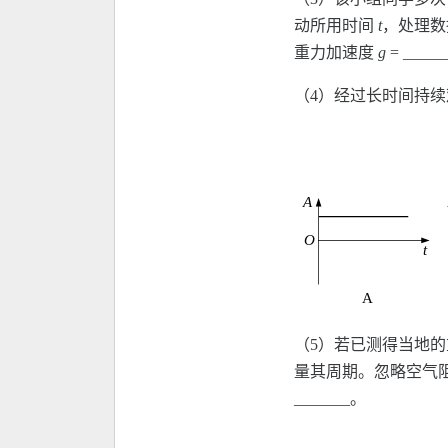
动所用时间
t
，处理
重力加速度
g
= _____
（4）经过长时间持
（5）若已测得当地
量其周期。忽略空气
_______。