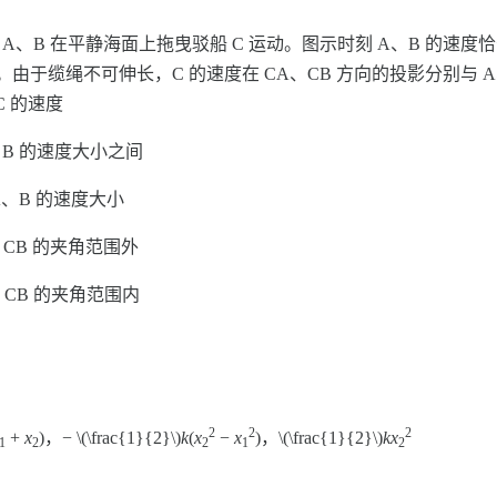
A、B 在平静海面上拖曳驳船 C 运动。图示时刻 A、B 的速度
向。由于缆绳不可伸长，C 的速度在 CA、CB 方向的投影分别与 A
C 的速度
、B 的速度大小之间
、B 的速度大小
 CB 的夹角范围外
 CB 的夹角范围内
2
2
2
+
x
)，− \(\frac{1}{2}\)
k
(
x
−
x
)，\(\frac{1}{2}\)
kx
1
2
2
1
2