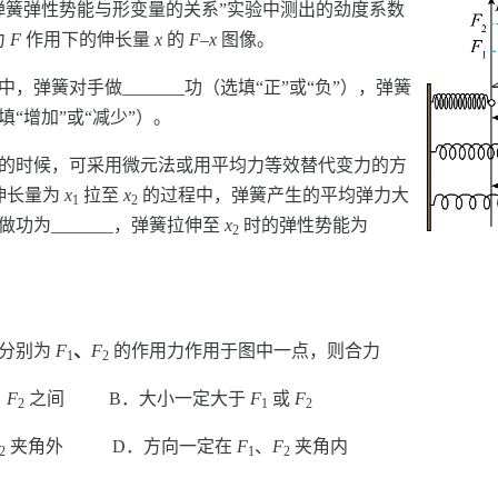
弹簧弹性势能与形变量的关系”实验中测出的劲度系数
力
F
作用下的伸长量
x
的
F
–
x
图像。
，弹簧对手做_______功（选填“正”或“负”），弹簧
选填“增加”或“减少”）。
功的时候，可采用微元法或用平均力等效替代变力的方
伸长量为
x
拉至
x
的过程中，弹簧产生的平均弹力大
1
2
力做功为_______，弹簧拉伸至
x
时的弹性势能为
2
小分别为
F
、
F
的作用力作用于图中一点，则合力
1
2
、
F
之间 B．大小一定大于
F
或
F
2
1
2
夹角外 D．方向一定在
F
、
F
夹角内
2
1
2