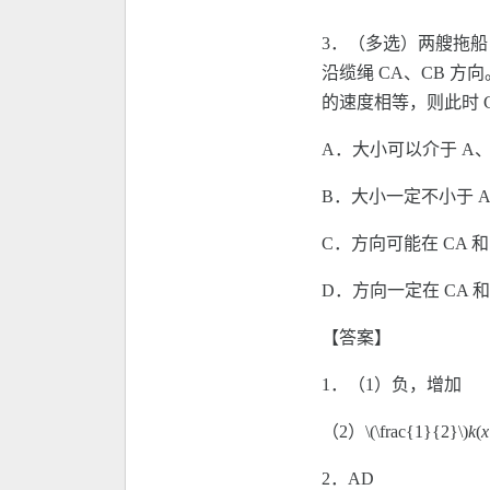
3．（多选）两艘拖船 
沿缆绳 CA、CB 方
的速度相等，则此时 
A．大小可以介于 A
B．大小一定不小于 A
C．方向可能在 CA 和
D．方向一定在 CA 和
【答案】
1．（1）负，增加
（2）\(\frac{1}{2}\)
k
(
x
2．AD