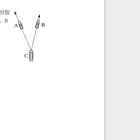
恰分别
、B