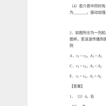
（4）若介质中同时有另
为_______，振动加
2．如图所示为一列
图样，若该波传播到
则
A．
v
>
v
，
A
>
A
1
2
1
2
C．
v
>
v
，
A
<
A
1
2
1
2
E．
v
<
v
，
A
=
A
1
2
1
2
【答案】
1．（1）4，右