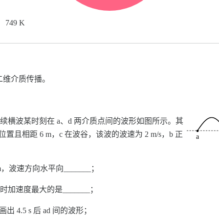
749 K
二维介质传播。
续横波某时刻在 a、d 两介质点间的波形如图所示。其
位置且相距 6 m，c 在波谷，该波的波速为 2 m/s，b 正
_m，波速方向水平向_______；
此时加速度最大的是_______；
4.5 s 后 ad 间的波形；