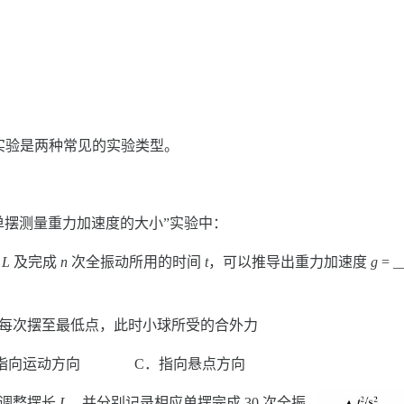
实验是两种常见的实验类型。
单摆测量重力加速度的大小”实验中：
长
L
及完成
n
次全振动所用的时间
t
，可以推导出重力加速度
g
= 
球每次摆至最低点，此时小球所受的合外力
指向运动方向 C．指向悬点方向
次调整摆长
L
，并分别记录相应单摆完成 30 次全振