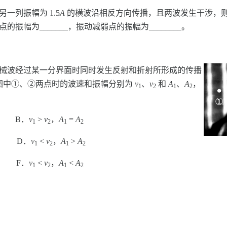
一列振幅为 1.5
A
的横波沿相反方向传播，且两波发生干涉，
强点的振幅为_______，振动减弱点的振幅为________。
机械波经过某一分界面时同时发生反射和折射所形成的传播
图中①、②两点时的波速和振幅分别为
v
、
v
和
A
、
A
，
1
2
1
2
B．
v
>
v
，
A
=
A
1
2
1
2
D．
v
<
v
，
A
>
A
1
2
1
2
F．
v
<
v
，
A
<
A
1
2
1
2