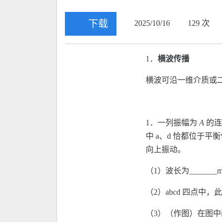
下载
2025/10/16
129 次
1．
横波传播
横波可沿一维介质或
1．一列振幅为
A
的连
中 a、d 恰都位于平衡
向上振动。
（1）波长为______
（2）abcd 四点中，
（3）（作图）在图中画出 