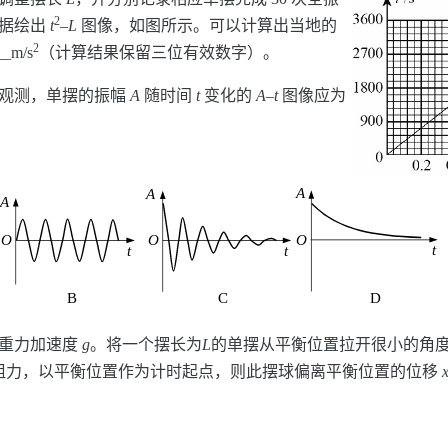
2
数据绘出
t
–
L
图像，如图所示。可以计算出当地的
2
__m/s
（计算结果保留三位有效数字）。
续观测，单摆的振幅
A
随时间
t
变化的
A
–
t
图像应为
的重力加速度
g
。将一个摆长为
L
的单摆从平衡位置拉开很小的角
阻力，以平衡位置作为计时起点，则此摆球偏离平衡位置的位移