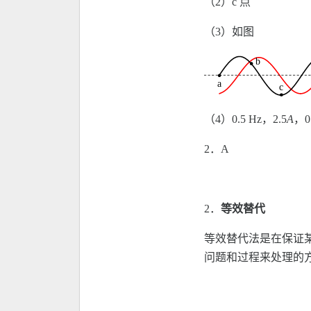
（2）c 点
（3）如图
（4）0.5 Hz，2.5
A
，0
2．A
2．
等效替代
等效替代法是在保证
问题和过程来处理的