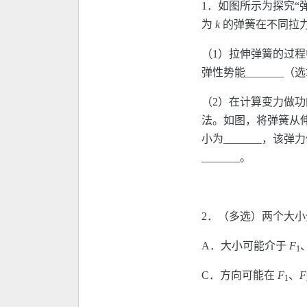
1．如图所示为探究“
为
k
的弹簧在不同拉
（1）拉伸弹簧的过程中
弹性势能_______（
（2）在计算变力做
法。如图，将弹簧从
小为_______，该弹
_______。
2．（多选）两个大
A．大小可能介于
F
1
C．方向可能在
F
、
F
1