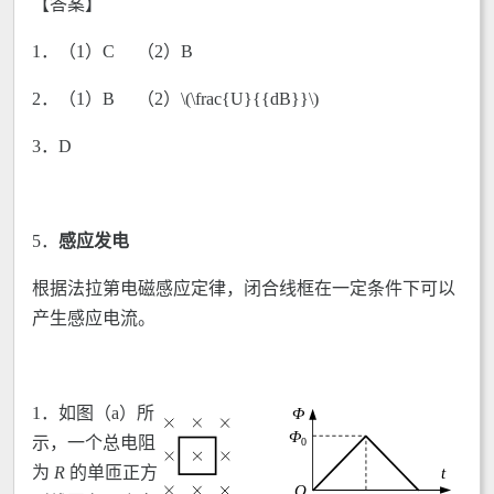
【答案】
1．（1）C （2）B
2．（1）B （2）\(\frac{U}{{dB}}\)
3．D
5．
感应发电
根据法拉第电磁感应定律，闭合线框在一定条件下可以
产生感应电流。
1．如图（a）所
示，一个总电阻
为
R
的单匝正方