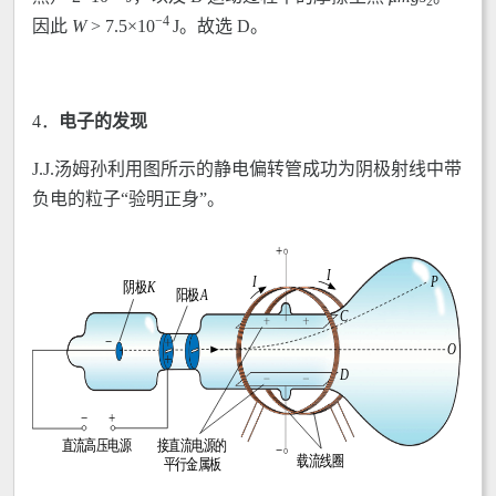
2
−4
因此
W
> 7.5×10
J。故选 D。
4．
电子的发现
J.J.汤姆孙利用图所示的静电偏转管成功为阴极射线中带
负电的粒子“验明正身”。