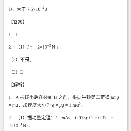
−4
D．大于 7.5×10
J
【答案】
1．1
−3
2．（1）
I
= − 2×10
N·s
（2）不是。
（3）D
【解析】
1．A 被拨出后在碰到 B 之前，根据牛顿第二定律
μmg
2
=
ma
，加速度大小为
a
=
μg
= 1 m/s
。
2．（1）据动量定理：
I
=
m
Δ
v
= 0.01×(0.1 − 0.3) = −
−3
2×10
N·s