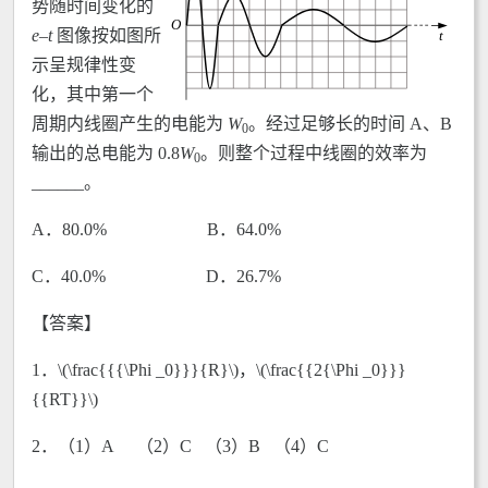
势随时间变化的
e
–
t
图像按如图所
示呈规律性变
化，其中第一个
周期内线圈产生的电能为
W
。经过足够长的时间 A、B
0
输出的总电能为 0.8
W
。则整个过程中线圈的效率为
0
______。
A．80.0% B．64.0%
C．40.0% D．26.7%
【答案】
1．\(\frac{{{\Phi _0}}}{R}\)，\(\frac{{2{\Phi _0}}}
{{RT}}\)
2．（1）A （2）C （3）B （4）C