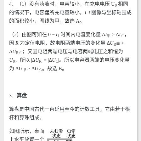
4．（1）没有药液时，电容较小，在充电电压 U
相同
0
的情况下，电容器所充电量较小，
I–t
图像与坐标轴围成
的面积较小，图线为甲，故选 A。
（2）由图可知在 0 ~
t
时间内电流变化量 Δ
I
> Δ
I
，
1
甲
乙
因
R
为定值电阻，故电阻两端电压的变化量 Δ
U
>
R
甲
Δ
U
；又因电阻两端电压与电容两端电压之和恒为
R
乙
U
，所以 |Δ
U
| = |Δ
U
|。所以电容器两端的电压变化量
0
R
C
为 Δ
U
> Δ
U
。故选 B。
甲
乙
3．
算盘
算盘是中国古代一直延用至今的计数工具，它由若干根
杆和算珠组成。
如图所示，桌面
上水平放置一个