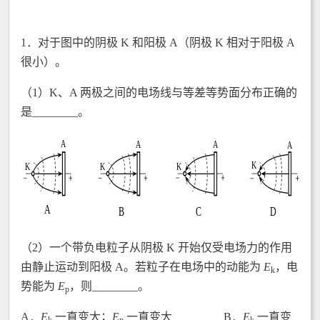
1．对于图中的阴极 K 和阳极 A（阴极 K 相对于阳极 A
很小）。
（1）K、A 两极之间的电场线与等差等势面分布正确的
是________。
（2）一个带负电粒子从阴极 K 开始仅受电场力的作用
由静止运动到阳极 A。若粒子在电场中的动能为
E
，电
k
势能为
E
，则________。
p
A．
E
一直变大；
E
一直变大 B．
E
一直变