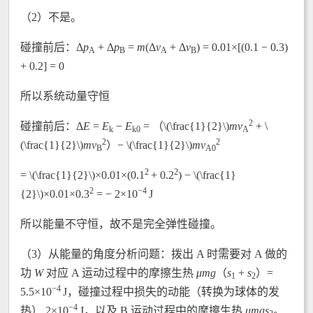
（2）不是。
碰撞前后：Δ
p
+ Δ
p
=
m
(Δ
v
+ Δ
v
) = 0.01×[(0.1 − 0.3)
A
B
A
B
+ 0.2] = 0
所以系统动量守恒
2
碰撞前后：Δ
E
=
E
−
E
= （\(\frac{1}{2}\)
m
v
+ \
k
k0
A
2
2
(\frac{1}{2}\)
m
v
）− \(\frac{1}{2}\)
m
v
B
A0
2
2
= \(\frac{1}{2}\)×0.01×(0.1
+ 0.2
) − \(\frac{1}
2
−4
{2}\)×0.01×0.3
= − 2×10
J
所以能量不守恒，故不是完全弹性碰撞。
（3）从能量的角度分析问题：拨出 A 时需要对 A 做的
功
W
对应 A 运动过程中的摩擦生热
μmg
（
s
+
s
）=
1
2
−4
5.5×10
J，碰撞过程中损失的动能（转换为球体的发
−4
热） 2×10
J，以及 B 运动过程中的摩擦生热
μmgs
。