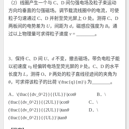
（2）线圈产生一个与 C、D 间匀强电场及粒子束运动
方向均垂直的匀强磁场。调节载流线圈中的电流，可使
粒子匀速通过 C、D 并射至荧光屏上 O 处。测得 C、D
两板间的电势差为
U
，间距为
d
，磁感应强度为
B
。通
过以上物理量可求得粒子速度
v
= ________。
3．保持 C、D 间
U
、
d
不变，撤去磁场，带负电粒子能
以初速度
v
经偏转电场至荧光屏的 P 处。C、D 的水平
0
长度为
L
，测得 O、P 两处的粒子直线径迹间的夹角为
θ
，可求得该粒子的比荷 \(\frac{q}{m}\) 为________。
A．\(\frac{{dv_0^2}}{{UL}}\)cot
θ
B．\
(\frac{{dv_0^2}}{{2UL}}\)cot
θ
C．\
(\frac{{dv_0^2}}{{2UL}}\)tan
θ
D．\
(\frac{{dv_0^2}}{{UL}}\)tan
θ