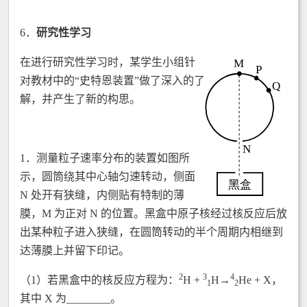
6．
研究性学习
在进行研究性学习时，某学生小组针
对教材中的“史特恩装置”做了深入的了
解，并产生了新的构思。
1．测量粒子速率分布的装置如图所
示，圆筒绕其中心轴匀速转动，侧面
N 处开有狭缝，内侧贴有特制的薄
膜，M 为正对 N 的位置。黑盒中原子核经过核反应后放
出某种粒子进入狭缝，在圆筒转动的半个周期内相继到
达薄膜上并留下印记。
2
3
4
（1）若黑盒中的核反应方程为：
H +
H→
He + X，
1
2
其中 X 为________。