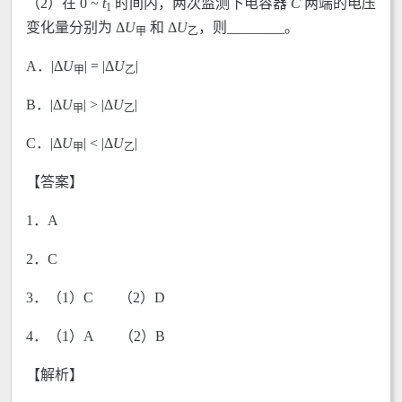
（2）在 0 ~
t
时间内，两次监测下电容器
C
两端的电压
1
变化量分别为 Δ
U
和 Δ
U
，则________。
甲
乙
A．|Δ
U
| = |Δ
U
|
甲
乙
B．|Δ
U
| > |Δ
U
|
甲
乙
C．|Δ
U
| < |Δ
U
|
甲
乙
【答案】
1．A
2．C
3．（1）C （2）D
4．（1）A （2）B
【解析】