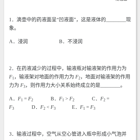
1．滴壶中的药液面呈“凹液面”，这是液体的________现
象。
A．浸润 B．不浸润
2．在药液减少的过程中，输液瓶对输液架的作用力为
F
，输液架对地面的作用力为
F
，地面对输液架的作用
1
2
力为
F
，则作用力大小关系始终成立的是________。
3
A．
F
=
F
B．
F
>
F
C．
F
=
1
2
1
2
2
F
D．
F
<
F
E．
F
=
F
3
2
3
1
3
3．输液过程中，空气从空心管进入瓶中形成小气泡并