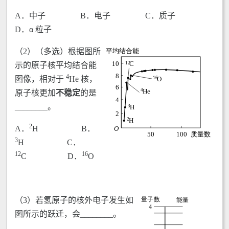
A．中子 B．电子 C．质子
D．α 粒子
（2）（多选）根据图所
示的原子核平均结合能
4
图像，相对于
He 核，
原子核更加
不稳定
的是
________。
2
A．
H B．
3
H C．
12
16
C D．
O
（3）若氢原子的核外电子发生如
图所示的跃迁，会________。