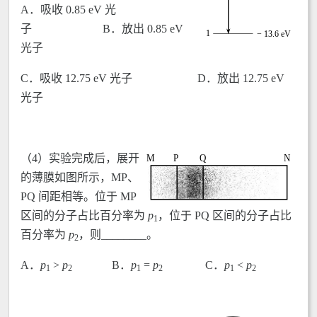
A．吸收 0.85 eV 光
子 B．放出 0.85 eV
光子
C．吸收 12.75 eV 光子 D．放出 12.75 eV
光子
（4）实验完成后，展开
的薄膜如图所示，MP、
PQ 间距相等。位于 MP
区间的分子占比百分率为
p
，位于 PQ 区间的分子占比
1
百分率为
p
，则________。
2
A．
p
>
p
B．
p
=
p
C．
p
<
p
1
2
1
2
1
2