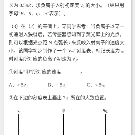
长为 0.5π
R
，求负离子入射初速度
v
的大小。（结果用
0
字母“
B
、
R
、
q
、
m
”表示）。
（3）在（2）的基础上，某同学思考：当负离子以某一
初速射入狭缝后，若传感器感知到了荧光屏上的光点，
则可以根据光点距 N 点弧长
l
来反映入射离子的速度大
小。该同学初步制作了一个“
v
–
l
”刻度表，标记长度为
l
0
时刻度所对应的负离子初速为
v
。
0
①刻度“甲”所对应的速度________。
A．> 5
v
B．= 5
v
C．< 5
v
0
0
0
②在下边的刻度表上画出 7
v
所在的大致位置。
0