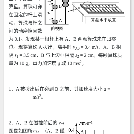
算盘。算珠可穿
在固定的杆上滑
动，算珠与杆之
间的动摩擦因数
为 0.1。发现某一根杆上有 A、B 两颗算珠未在归零
位。现将算珠 A 拨出，离手时
v
= 0.4 m/s，A、B 相
A0
隔
s
= 3.5 cm，B 与上边框相隔
s
= 2 cm。每颗算珠质
1
2
2
量为 10 g，重力加速度
g
取 10 m/s
。
1．A 被拨出后在碰到 B 之前，其加速度大小
a
=
2
__________m/s
。
2．A、B 在碰撞前后的
v
–
t
图像如图所示。（A、B 碰