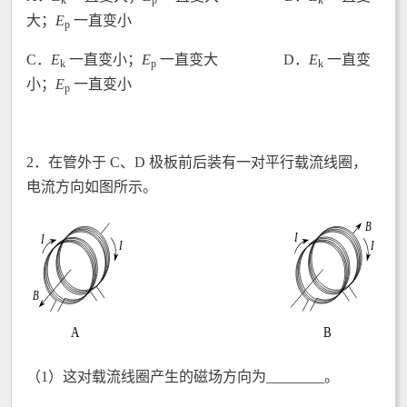
k
p
k
大；
E
一直变小
p
C．
E
一直变小；
E
一直变大 D．
E
一直变
k
p
k
小；
E
一直变小
p
2．在管外于 C、D 极板前后装有一对平行载流线圈，
电流方向如图所示。
（1）这对载流线圈产生的磁场方向为________。