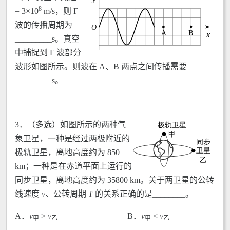
8
= 3×10
m/s，则 Γ
波的传播周期为
_________s。真空
中捕捉到 Γ 波部分
波形如图所示。则波在 A、B 两点之间传播需要
_________s。
3．（多选）如图所示的两种气
象卫星，一种是经过两极附近的
极轨卫星，离地高度约为 850
km；一种是在赤道平面上运行的
同步卫星，离地高度约为 35800 km。关于两卫星的公转
线速度
v
、
公转周期
T
的关系正确的是________。
A．
v
>
v
B．
v
<
v
甲
乙
甲
乙