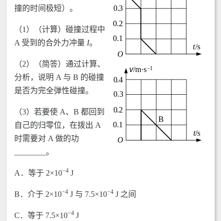
撞的时间极短）。
（1）（计算）碰撞过程中
A 受到的合外力冲量
I
。
（2）（简答）通过计算、
分析，说明 A 与 B 的碰撞
是否为完全弹性碰撞。
（3）若要使 A、B 都回到
自己的归零位，在拨出 A
时需要对 A 做的功
________。
−4
A．等于 2×10
J
−4
−4
B．介于 2×10
J 与 7.5×10
J 之间
−4
C．等于 7.5×10
J