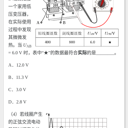
一个家用低
压变压器，
在实际使用
过程中发现
其微微发
热。当
U
AB
= 6.0 V 时，表中“★”的数据最符合
实际
的是________。
A．12.0 V
B．11.3 V
C．3.0 V
D．2.8 V
（4）若线圈产生
的正弦交流电动