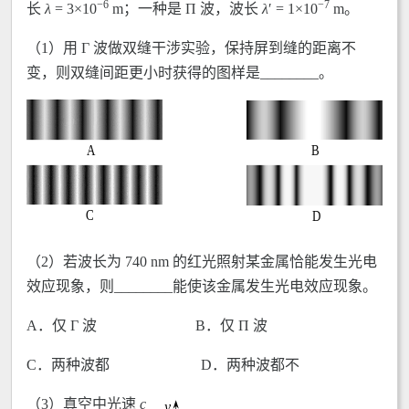
−6
−7
长
λ
= 3×10
m；一种是 Π 波，波长
λ
ʹ = 1×10
m。
（1）用 Γ 波做双缝干涉实验，保持屏到缝的距离不
变，则双缝间距更小时获得的图样是________。
（2）若波长为 740 nm 的红光照射某金属恰能发生光电
效应现象，则________能使该金属发生光电效应现象。
A．仅 Γ 波 B．仅 Π 波
C．两种波都 D．两种波都不
（3）真空中光速
c