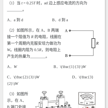
（1）当
t
= 0.25
T
时，ad 边上感应电流的方向为
________。
A．a 到 d B．d 到 a
（2）如图所示，在 A、B 两端
接一个阻值为
R
的电阻，线圈在
第一个周期内克服安培力做功为
W
。线圈内阻为 0.5
R
，则电阻上
产生的热量为________。
A．
W
B．\(\frac{1}{3}\)
W
C．\(\frac{2}{3}\)
W
D．\(\frac{3}
{2}\)
W
（3）如图所
示，在 A、
B 端口处接