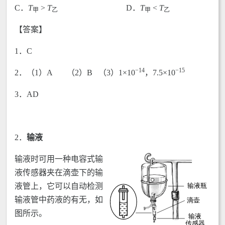
C．
T
>
T
D．
T
<
T
甲
乙
甲
乙
【答案】
1．C
−14
−15
2．（1）A （2）B （3）1×10
，7.5×10
3．AD
2．
输液
输液时可用一种电容式输
液传感器夹在滴壶下的输
液管上，它可以自动检测
输液管中药液的有无，如
图所示。