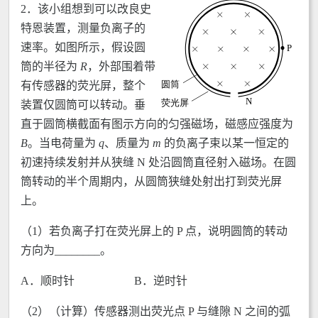
2．该小组想到可以改良史
特恩装置，测量负离子的
速率。如图所示，假设圆
筒的半径为
R
，外部围着带
有传感器的荧光屏，整个
装置仅圆筒可以转动。垂
直于圆筒横截面有图示方向的匀强磁场，磁感应强度为
B
。当电荷量为
q
、质量为
m
的负离子束以某一恒定的
初速持续发射并从狭缝 N 处沿圆筒直径射入磁场。在圆
筒转动的半个周期内，从圆筒狭缝处射出打到荧光屏
上。
（1）若负离子打在荧光屏上的 P 点，说明圆筒的转动
方向为________。
A．顺时针 B．逆时针
（2）（计算）传感器测出荧光点 P 与缝隙 N 之间的弧