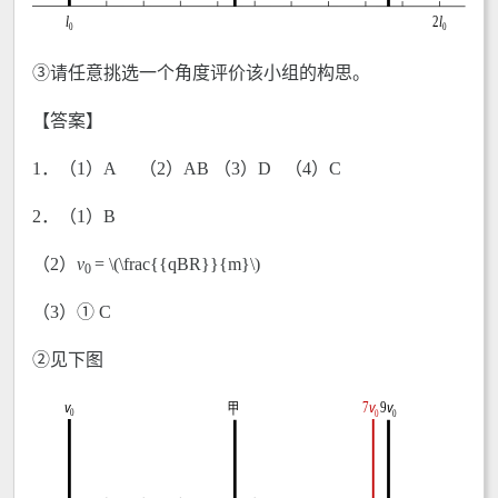
③请任意挑选一个角度评价该小组的构思。
【答案】
1．（1）A （2）AB （3）D （4）C
2．（1）B
（2）
v
= \(\frac{{qBR}}{m}\)
0
（3）① C
②见下图