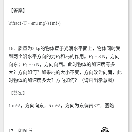
【答案】
\(\frac{{F - \mu mg}}{m}\)
16．质量为2 kg的物体置于光滑水平面上，物体同时受
到两个沿水平方向的力
F
和
F
的作用。
F
= 8 N，方向
1
2
1
向东；
F
= 6 N，方向向西。此时物体的加速度有多
2
大？方向如何？如果
F
的大小不变，方向改为向南，此
2
时物体的加速度多大？方向如何？（请画出示意图）
【答案】
2
2
1 m/s
，方向向东，5 m/s
，方向为东偏南37°，图略
17．
如图所