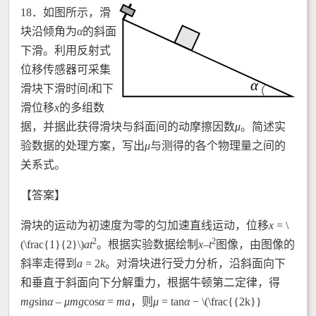
18．
如图所示，滑
块沿倾角为
α
的斜面
下滑。利用反射式
位移传感器可采集
滑块下滑时间
t
和下
滑位移
x
的多组数
据，并据此获得滑块与斜面间的动摩擦因数
μ
。简述实
验数据的处理方案，写出
μ
与测得的各个物理量之间的
关系式。
【答案】
滑块的运动为初速度为零的匀加速直线运动，位移
x
= \
2
2
(\frac{1}{2}\)
at
。根据实验数据绘制
x
–
t
图像，由图像的
斜率走得到
a
= 2
k
。对滑块进行受力分析，沿斜面向下
和垂直于斜面向下分解重力，根据牛顿第二定律，得
mg
sin
α
–
μmg
cos
α
=
ma
，则
μ
= tan
α
− \(\frac{{2k}}