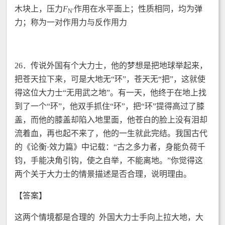
木块上，压力
F
作用在水平面上；性质相同，均为弹
N
ʹ
力；称为一对作用力与反作用力
26．传说外国有个大力士，他的梦想是把地球举起来，
把苍天拉下来，可是大地无“环”，苍天无“把”，这就使
得这位大力士“无用武之地”。有一天，他终于在地上找
到了一个“环”，他双手抓住“环”，把“环”提得高过了膝
盖，而他的膝盖却陷入地里面，他苍白的脸上没有泪却
流着血，再也起不来了，他的一生就此完结。我国古代
的《论衡·效力篇》中记载：“古之多力者，身能负荷千
钧，手能决角引钩，使之自举，不能离地。”你觉得这
两个关于大力士的情景描述是否合理，说明理由。
【答案】
这两个情境都是合理的 外国大力士手向上拉大地，大