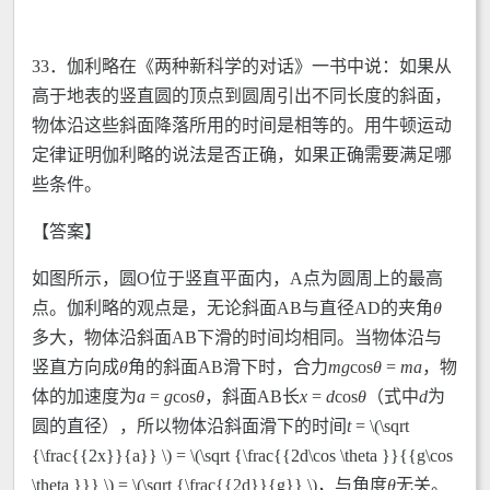
33．伽利略在《两种新科学的对话》一书中说：如果从
高于地表的竖直圆的顶点到圆周引出不同长度的斜面，
物体沿这些斜面降落所用的时间是相等的。用牛顿运动
定律证明伽利略的说法是否正确，如果正确需要满足哪
些条件。
【答案】
如图所示，圆O位于竖直平面内，A点为圆周上的最高
点。伽利略的观点是，无论斜面AB与直径AD的夹角
θ
多大，物体沿斜面AB下滑的时间均相同。当物体沿与
竖直方向成
θ
角的斜面AB滑下时，合力
mg
cos
θ
=
ma
，物
体的加速度为
a
=
g
cos
θ
，斜面AB长
x
=
d
cos
θ
（式中
d
为
圆的直径），所以物体沿斜面滑下的时间
t
= \(\sqrt
{\frac{{2x}}{a}} \) = \(\sqrt {\frac{{2d\cos \theta }}{{g\cos
\theta }}} \) = \(\sqrt {\frac{{2d}}{g}} \)，与角度
θ
无关。