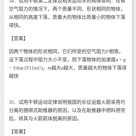
34．试用牛顿第二定律及相关运动学的规律说明：在有
空气阻力的情况下，两个质量不同、形状相同的物体，
从相同的高度下落，质量大的物体比质量小的物体下落
得快。
【答案】
因两个物体的形状相同，它们所受的空气阻力
F
相等。
设下落过程中阻力大小不变，则下落物体的加速度
a
=
g
− \(\frac{F}{m}\)，
m
越大
a
越大，质量越大的物体下落得
越快
35．试用牛顿运动定律说明我国的长征运载火箭采用可
分离的捆绑式助推器的原因，以及在助推器中燃料用完
后，将其与火箭箭体脱离的原因。
【答案】