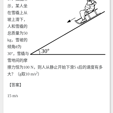
示，某人坐
在雪橇上从
坡上滑下，
人和雪橇的
总质量为50
kg，雪坡的
倾角
θ
为
30°，雪橇与
雪地间的摩
擦力恒为100 N，则人从静止开始下滑5 s后的速度有多
2
大？（g取10 m/s
）
【答案】
15 m/s