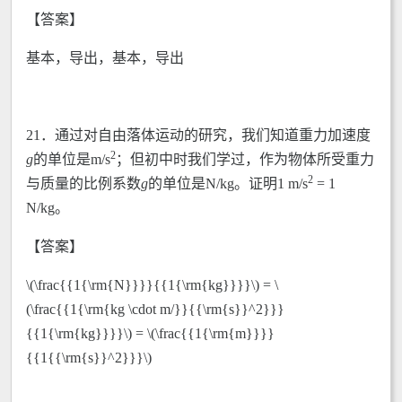
【答案】
基本，导出，基本，导出
21．通过对自由落体运动的研究，我们知道重力加速度
2
g
的单位是m/s
；但初中时我们学过，作为物体所受重力
2
与质量的比例系数
g
的单位是N/kg。证明1 m/s
= 1
N/kg。
【答案】
\(\frac{{1{\rm{N}}}}{{1{\rm{kg}}}}\) = \
(\frac{{1{\rm{kg \cdot m/}}{{\rm{s}}^2}}}
{{1{\rm{kg}}}}\) = \(\frac{{1{\rm{m}}}}
{{1{{\rm{s}}^2}}}\)