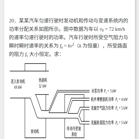
20．某某汽车匀速行驶时发动机和传动与变速系统内的
功率分配关系如图所示。图中数据为车以
v
= 72 km/h
0
的速率匀速行驶时的功率。汽车行驶时所受空气阻力与
2
瞬时瞬时速率的关系为
f
=
k
v
（
k
为恒量），所受路面
a
的阻力
f
大小恒定。求：
s