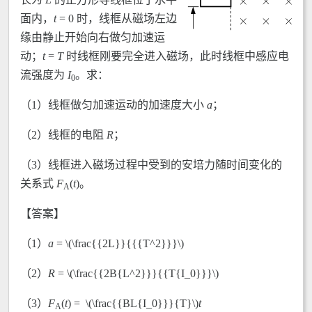
面内，
t
= 0 时，线框从磁场左边
缘由静止开始向右做匀加速运
动；
t
=
T
时线框刚要完全进入磁场，此时线框中感应电
流强度为
I
。求：
0
（1）线框做匀加速运动的加速度大小
a
；
（2）线框的电阻
R
；
（3）线框进入磁场过程中受到的安培力随时间变化的
关系式
F
(
t
)。
A
【答案】
（1）
a
= \(\frac{{2L}}{{{T^2}}}\)
（2）
R
= \(\frac{{2B{L^2}}}{{T{I_0}}}\)
（3）
F
(
t
) = \(\frac{{BL{I_0}}}{T}\)
t
A