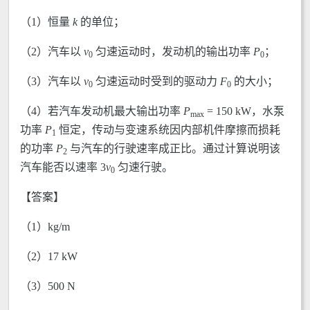
（1）恒量
k
的单位；
（2）汽车以
v
匀速运动时，发动机的输出功率
P
；
0
0
（3）汽车以
v
匀速运动时受到的驱动力
F
的大小；
0
0
（4）若汽车发动机最大输出功率
P
= 150 kW，水泵
max
功率
P
恒定，传动与变速系统因内部机件摩擦而损耗
1
的功率
P
与汽车的行驶速率成正比。通过计算说明该
2
汽车能否以速率 3
v
匀速行驶。
0
【答案】
（1）kg/m
（2）17 kW
（3）500 N