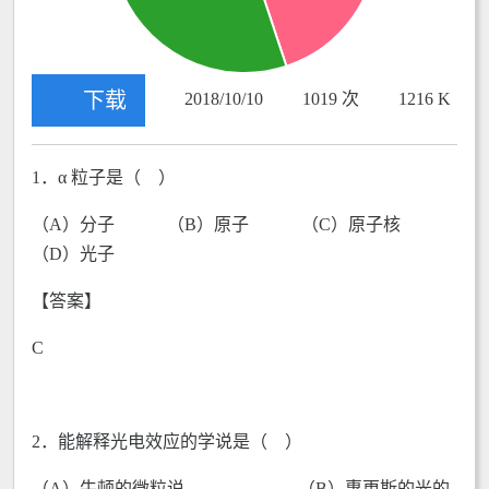
下载
2018/10/10
1019 次
1216 K
1．α 粒子是（ ）
（A）分子 （B）原子 （C）原子核
（D）光子
【答案】
C
2．能解释光电效应的学说是（ ）
（A）牛顿的微粒说 （B）惠更斯的光的