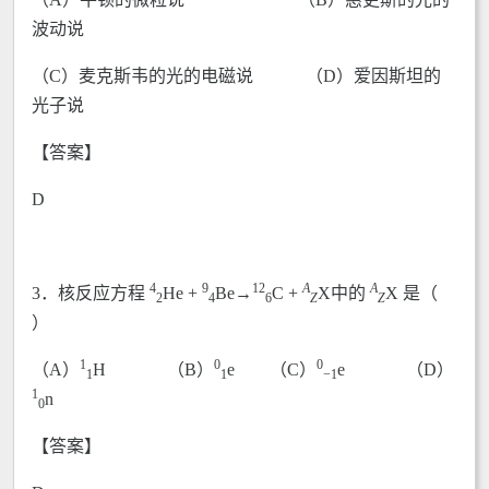
波动说
（C）麦克斯韦的光的电磁说 （D）爱因斯坦的
光子说
【答案】
D
4
9
12
A
A
3．核反应方程
He +
Be→
C +
X中的
X 是（
2
4
6
Z
Z
）
1
0
0
（A）
H （B）
e （C）
e （D）
1
1
−1
1
n
0
【答案】