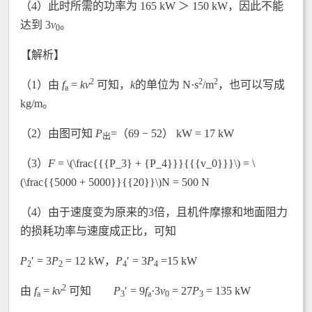
（4）此时所需的功率为 165 kW ＞ 150 kW，因此不能
达到 3
v
。
0
【解析】
2
2
2
（1）由
f
=
k
v
可知，
k
的单位为 N·s
/m
，也可以写成
a
kg/m。
（2）由图可知
P
=（69 − 52） kW = 17 kW
出
（3）
F
= \(\frac{{{P_3} + {P_4}}}{{{v_0}}}\) = \
(\frac{{5000 + 5000}}{{20}}\)N = 500 N
（4）由于速度变为原来的3倍，且机件摩擦和地面阻力
的损耗功率与速度成正比，可知
P
′ = 3
P
= 12 kW，
P
′ = 3
P
=15 kW
2
2
4
4
2
由
f
=
k
v
可知
P
′ = 9
f
·3
v
= 27
P
= 135 kW
a
3
a
0
3