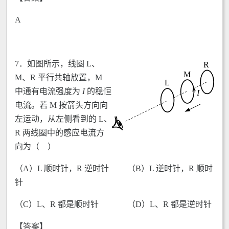
A
7．
如图所示，线圈 L、
M、R 平行共轴放置，M
中通有电流强度为
I
的稳恒
电流。若 M 按箭头方向向
左运动，从左侧看到的 L、
R 两线圈中的感应电流方
向为（ ）
（A）L 顺时针，R 逆时针 （B）L 逆时针，R 顺时
针
（C）L、R 都是顺时针 （D）L、R 都是逆时针
【答案】