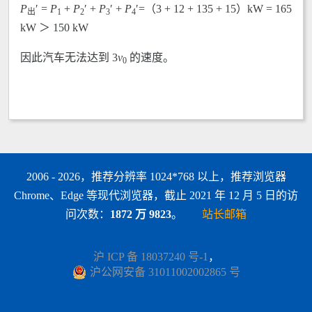
P
′ =
P
+
P
′ +
P
′ +
P
′=（3 + 12 + 135 + 15）kW = 165
出
1
2
3
4
kW ＞ 150 kW
因此汽车无法达到 3
v
的速度。
0
2006 - 2026，推荐分辨率 1024*768 以上，推荐浏览器
Chrome、Edge 等现代浏览器，截止 2021 年 12 月 5 日的访
问次数：
1872 万 9823
。
站长邮箱
沪 ICP 备 18037240 号-1
，
沪公网安备 31011002002865 号