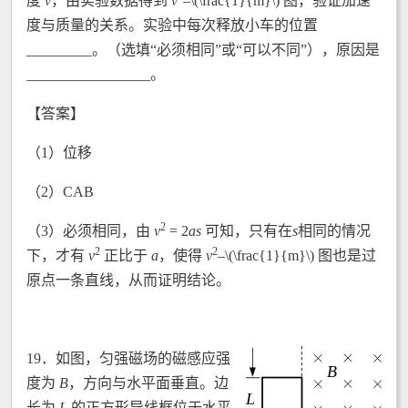
度
v
，由实验数据得到
v
–\(\frac{1}{m}\) 图，验证加速
度与质量的关系。实验中每次释放小车的位置
_________。（选填“必须相同”或“可以不同”），原因是
_________________。
【答案】
（1）位移
（2）CAB
2
（3）必须相同，由
v
= 2
as
可知，只有在
s
相同的情况
2
2
下，才有
v
正比于
a
，使得
v
–\(\frac{1}{m}\) 图也是过
原点一条直线，从而证明结论。
19．
如图，匀强磁场的磁感应强
度为
B
，方向与水平面垂直。边
长为
L
的正方形导线框位于水平