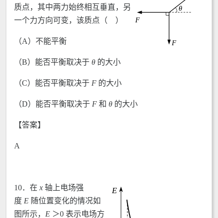
质点，其中两力始终相互垂直，另
一个力方向可变，该质点（ ）
（A）不能平衡
（B）能否平衡取决于
θ
的大小
（C）能否平衡取决于
F
的大小
（D）能否平衡取决于
F
和
θ
的大小
【答案】
A
10．
在
x
轴上电场强
度
E
随位置变化的情况如
图所示，
E
＞0 表示电场方