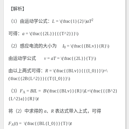
【解析】
2
（1）由运动学公式：
L
= \(\frac{1}{2}\)
aT
可得：
a
= \(\frac{{2L}}{{{T^2}}}\)
（2）感应电流的大小为
I
= \(\frac{{BLv}}{R}\)
0
由运动学公式
v
=
aT
= \(\frac{{2L}}{T}\)
由以上两式可得：
R
= \(\frac{{BLv}}{{{I_0}}}\)=\
(\frac{{2B{L^2}}}{{T{I_0}}}\)
（3）
F
=
BIL
=
B
\(\frac{{BLv}}{R}\)
L
=\(\frac{{{B^2}
A
{L^2}a}}{R}\)
t
将（2）中求得的
a
、
R
表达式带入上式，可得
F
(
t
) = \(\frac{{BL{I_0}}}{T}\)
t
A