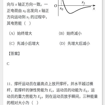
向与
x
轴正方向一致。一
正电荷由
x
出发向
x
轴正
0
方向运动到
x
的过程中，
1
其电势能（ ）
（A）始终增大 （B）始终减小
（C）先减小后增大 （D）先增大后减小
【答案】
C
11．撑杆运动员在最高点上放开撑杆，并水平越过横
杆，若撑杆的弹性势能为
E
，运动员的动能为
E
，运
e
k
动员的重力势能为
E
，则在运动员放手瞬间，三种能量
p
的相对大小为（ ）