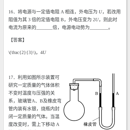
16．将电源与一定值电阻 A 相连，外电压为
U
，若改用
阻值为其 3 倍的定值电阻 B，外电压变为 2
U
，则此时
电流为原来的_______倍，电源电动势为________。
【答案】
\(\frac{2}{3}\)，4
U
17．
利用如图所示装置可
研究一定质量的气体体积
不变时温度与压强的关
系，玻璃管A、B及橡皮弯
管内装有水银，烧瓶内封
闭一定质量的气体。当温
度改变时，需上下移动 A