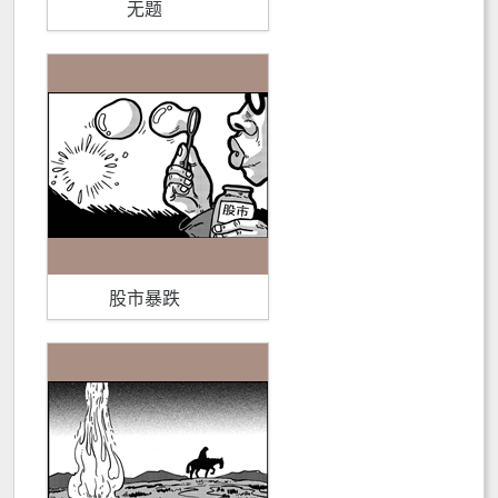
无题
股市暴跌