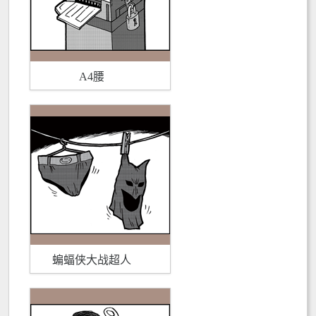
A4腰
蝙蝠侠大战超人