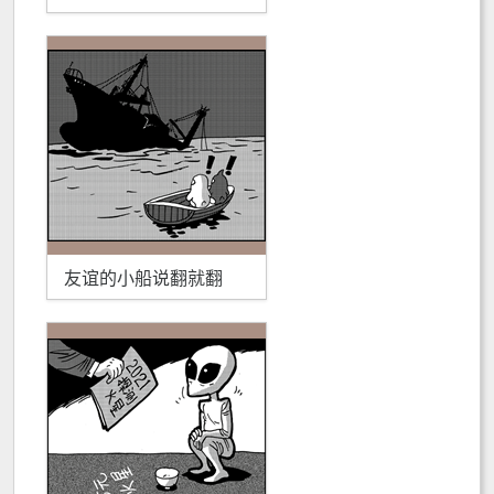
友谊的小船说翻就翻