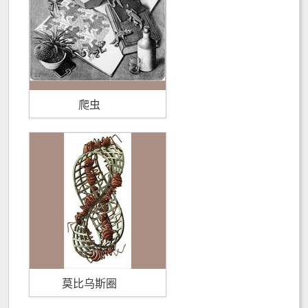
爬虫
莫比乌斯圈