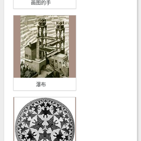
画图的手
瀑布