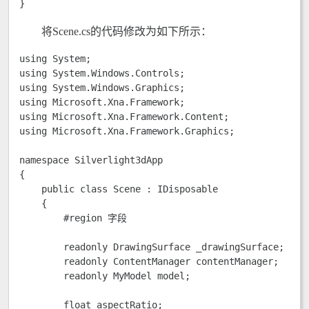
将Scene.cs的代码修改为如下所示：
using System;

using System.Windows.Controls;

using System.Windows.Graphics;

using Microsoft.Xna.Framework;

using Microsoft.Xna.Framework.Content;

using Microsoft.Xna.Framework.Graphics;

namespace Silverlight3dApp

{

    public class Scene : IDisposable

    {

        #region 字段

        readonly DrawingSurface _drawingSurface;

        readonly ContentManager contentManager;

        readonly MyModel model;

        float aspectRatio;
