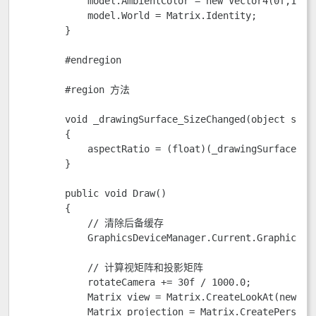
            model.AmbientColor = new Vector4(0f,100f,
            model.World = Matrix.Identity; 

        }

        #endregion

        #region 方法

        void _drawingSurface_SizeChanged(object sende
        {

            aspectRatio = (float)(_drawingSurface.Act
        }

        public void Draw()

        {

            // 清除后备缓存

            GraphicsDeviceManager.Current.GraphicsDe
            // 计算视矩阵和投影矩阵

            rotateCamera += 30f / 1000.0;

            Matrix view = Matrix.CreateLookAt(new Ve
            Matrix projection = Matrix.CreatePerspect