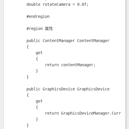
        double rotateCamera = 0.0f;

        #endregion

        #region 属性

        public ContentManager ContentManager

        {

            get

            {

                return contentManager;

            }

        }

        public GraphicsDevice GraphicsDevice

        {

            get

            {

                return GraphicsDeviceManager.Current.
            }

        }
