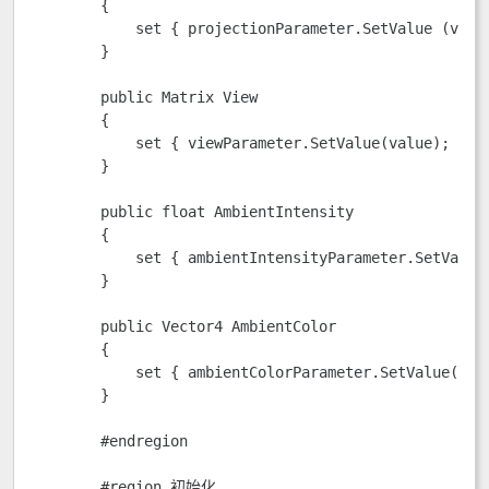
        {

            set { projectionParameter.SetValue (value
        }

        public Matrix View

        {

            set { viewParameter.SetValue(value); }

        }

        public float AmbientIntensity

        {

            set { ambientIntensityParameter.SetValue(
        }

        public Vector4 AmbientColor

        {

            set { ambientColorParameter.SetValue(valu
        } 

        #endregion

        #region 初始化
