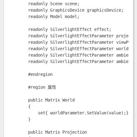
        readonly Scene scene;

        readonly GraphicsDevice graphicsDevice;

        readonly Model model;      

        readonly SilverlightEffect effect;

        readonly SilverlightEffectParameter projectio
        readonly SilverlightEffectParameter viewParam
        readonly SilverlightEffectParameter worldPara
        readonly SilverlightEffectParameter ambientIn
        readonly SilverlightEffectParameter ambientCo
        #endregion

        #region 属性

        public Matrix World

        {

            set{ worldParameter.SetValue(value);}

        }

        public Matrix Projection
