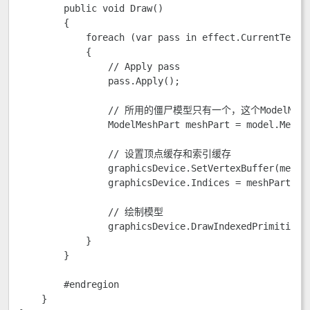
        public void Draw()

        {

            foreach (var pass in effect.CurrentTechni
            {

                // Apply pass

                pass.Apply();

                // 所用的僵尸模型只有一个，这个ModelMesh只
                ModelMeshPart meshPart = model.Meshes
                // 设置顶点缓存和索引缓存

                graphicsDevice.SetVertexBuffer(meshPa
                graphicsDevice.Indices = meshPart.Ind
                // 绘制模型

                graphicsDevice.DrawIndexedPrimitives
            }

        }

        #endregion

    }
