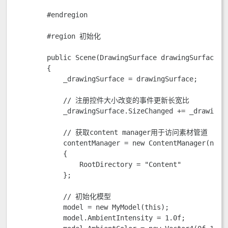
        #endregion

        #region 初始化

        public Scene(DrawingSurface drawingSurface)

        {

            _drawingSurface = drawingSurface;

            // 注册控件大小改变的事件更新长宽比

            _drawingSurface.SizeChanged += _drawingSu
            // 获取content manager用于访问素材管道

            contentManager = new ContentManager(null)
            {

                RootDirectory = "Content"

            };

            // 初始化模型

            model = new MyModel(this);

            model.AmbientIntensity = 1.0f;
