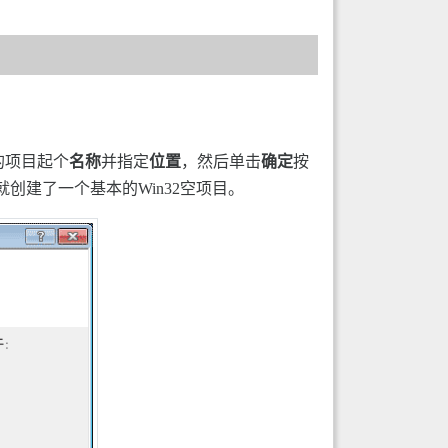
的项目起个
名称
并指定
位置
，然后单击
确定
按
就创建了一个基本的Win32空项目。