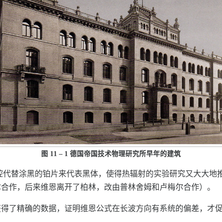
图 11 – 1 德国帝国技术物理研究所早年的建筑
的空腔代替涂黑的铂片来代表黑体，使得热辐射的实验研究又大大
尔合作，后来维恩离开了柏林，改由普林舍姆和卢梅尔合作）。
得了精确的数据，证明维恩公式在长波方向有系统的偏差，才促使了