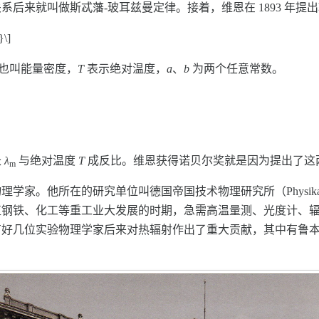
后来就叫做斯忒藩-玻耳兹曼定律。接着，维恩在 1893 年提
}\]
也叫能量密度，
T
表示绝对温度，
a
、
b
为两个任意常数。
长
λ
与绝对温度
T
成反比。维恩获得诺贝尔奖就是因为提出了这
m
在的研究单位叫德国帝国技术物理研究所（Physikalisch Techni
值钢铁、化工等重工业大发展的时期，急需高温量测、光度计、
几位实验物理学家后来对热辐射作出了重大贡献，其中有鲁本斯（