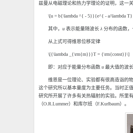
兹曼从电磁理论和热力学理论的证明，这一关系
\[u = b{\lambda ^{ - 5}}{e^{ - a/\lambda T}
其中，
u
表示能量随波长
λ
分布的函数，
从上式可得维恩位移定律
\[{\lambda _{\rm{m}}}T = {\rm{const}}\]
即：对应于能量分布函数
u
最大值的波
维恩是一位理论、实验都有很高造诣的物理学家。他所
这个研究所以基本量度为主要任务。当时正
研究所开展了许多有关热辐射的实验。所里有好
（O.R.Lummer）和库尔班（F.Kurlbaum）。