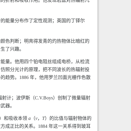
们的折射和吸收作用。他发现岩盐对热辐射几
谱的能量分布作了定性观测；英国的丁铎尔
的颜色判断；明亮得发青的灼热物体比暗红的
产生了兴趣。
量辐射能量。他用四个铂电阻丝组成电桥，从检流
，仿照分光计的原理，把不同波长的热辐射投
趋势。1886 年，他用罗兰凹面光栅作色散
射计；波伊斯（C.V.Boys）创制了微量辐射
的武器。
）和吸收本领
a
（
ν
，
T
）的比值与辐射物体的
四次方成正比的关系。1884 年这一关系得到玻耳