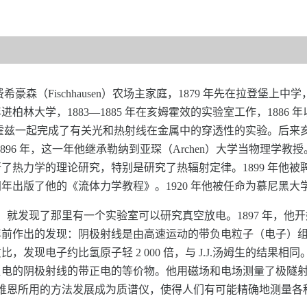
鲁士费希豪森（Fischhausen）农场主家庭，1879 年先在拉登堡
林大学，1883—1885 年在亥姆霍效的实验室工作，1886
姆霍兹一起完成了有关光和热射线在金属中的穿透性的实验。后来亥
96 年，这一年他继承勒纳到亚琛（Archen）大学当物理学教授。维
力学的理论研究，特别是研究了热辐射定律。1899 年他被聘为吉森
年出版了他的《流体力学教程》。1920 年他被任命为慕尼黑
务时，就发现了那里有一个实验室可以研究真空放电。1897 年，
前作出的发现：阴极射线是由高速运动的带负电粒子（电子）组成的
电子约比氢原子轻 2 000 倍，与 J.J.汤姆生的结果相同。189
负电的阴极射线的带正电的等价物。他用磁场和电场测量了极隧
后，维恩所用的方法发展成为质谱仪，使得人们有可能精确地测量