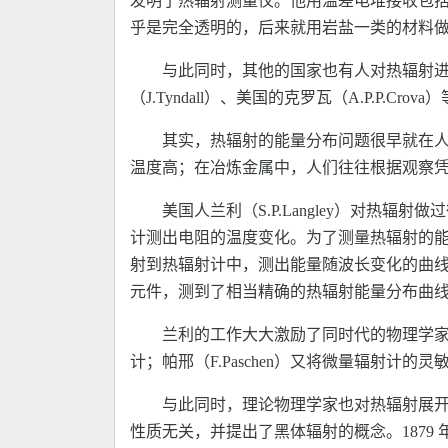
发明了热辐射测量仪。他用温差电堆接收包
乎是完全透明的，后来就用岩盐一类的材料做
与此同时，其他的国家也有人对热辐射
（J.Tyndall）、美国的克罗瓦（A.P.P.C
其实，热辐射的能量分布问题很早就在
温度高；在冶炼金属中，人们往往根据观察
美国人兰利（S.P.Langley）对热
计测出电阻的温度变化。为了测量热辐射的
射到热辐射计中，测出能量随波长变化的曲线
元件，测到了相当精确的热辐射能量分布曲
兰利的工作大大激励了同时代的物理学家从事
计；帕邢（F.Paschen）又将微量辐射
与此同时，理论物理学家也对热辐射展开
性质无关，并提出了黑体辐射的概念。1879 年