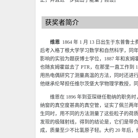
获奖者简介
维恩
1864 年 1 月 13 日出生于东普
后考入格丁根大学学习数学和自然科学，同年进柏
影响的实验为题获博士学位，1887 年和亥
也随亥姆霍兹去了 PTR，在那里一直工作到 18
用热电偶研究了测量高温的方法，同时还进行了热
他继承伦琴担任维尔茨堡大学物理学教授，同
维恩在 1896 年到亚琛继任勒纳的职
纳窗的真空度甚高的真空管，证实了佩兰两年
生同时，用不同的方法测量了这些粒子的荷质比，发现
发现的极隧射线，得到的结论是，它们是带
成，质量至少不比氢原子轻。大约 20 年