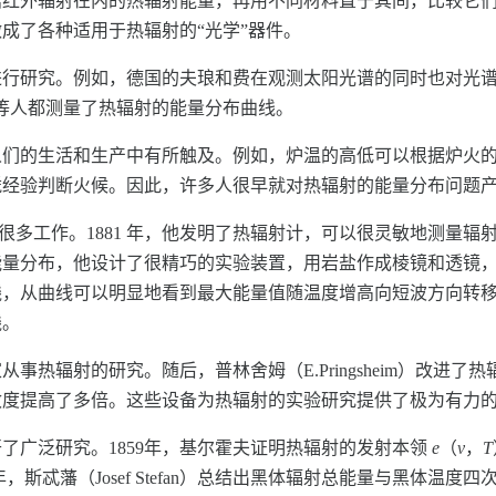
括红外辐射在内的热辐射能量，再用不同材料置于其间，比较它
成了各种适用于热辐射的“光学”器件。
进行研究。例如，德国的夫琅和费在观测太阳光谱的同时也对光
rova）等人都测量了热辐射的能量分布曲线。
人们的生活和生产中有所触及。例如，炉温的高低可以根据炉火
凭经验判断火候。因此，许多人很早就对热辐射的能量分布问题
辐射做过很多工作。1881 年，他发明了热辐射计，可以很灵敏地测
能量分布，他设计了很精巧的实验装置，用岩盐作成棱镜和透镜
，从曲线可以明显地看到最大能量值随温度增高向短波方向转移的
线。
热辐射的研究。随后，普林舍姆（E.Pringsheim）改进了热辐
计的灵敏度提高了多倍。这些设备为热辐射的实验研究提供了极为有力
了广泛研究。1859年，基尔霍夫证明热辐射的发射本领
e
（
ν
，
T
，斯忒藩（Josef Stefan）总结出黑体辐射总能量与黑体温度