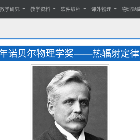
教学研究
教学资料
软件编程
课外物理
物理题
11 年诺贝尔物理学奖——热辐射定