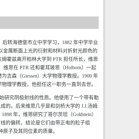
上中学，后转海德堡市立中学学习，1882 年中学毕业
 年以金属断面上光的衍射和材料对折射光颜色的
姆霍兹离开柏林大学到 PTR 担任所长，维恩
思在 PTR 还和霍耳玻恩（Holborn）一起
（Giessen）大学物理学教授。1900 年
大学物理学教授，他担任这一职务一直到去世。
他开始研究阴极射线的性质。他使用了一个带有勒
。后来维思几乎是和剑桥大学的 J.J.汤姆
8 年，维恩研究了哥尔茨坦（Goldstein）
射线的偏转，结论是它们由带正电的粒子组
各种原子及其同位素的质量。