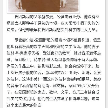
爱因斯坦的父亲赫尔曼，经营电器业务、他没有继
承犹太人那种善于经营的本领，业务常常徘徊于失败的
边缘。但他却最早使爱因斯坦感受到科学的巨大力量。
尽管赫尔曼•爱因斯坦的经商本领不值得称道，但是
他却有着极高的数学天赋和很深的文学造诣。他的妻子
波林•科克家境优裕，受过良好的教育，她对音乐满怀热
爱。每到晚上，赫尔曼•爱因斯坦总是陶醉于诗人席勒、
海涅的作品之中，读到精彩之处，他会突然停下来，脸
上绽开孩子般的笑容，激动地赞叹：“听呀、听呀，亲爱
的波林，这诗多美！”而这时的波林也会弹起钢琴，美妙
的音乐伴着深情的诗朗诵，就这样，家庭“晚会”又开始
了。在爱因斯坦的家庭，数学、文学、音乐三者结合成
完美的文化氛围，他们的生活充满了和谐与温馨，这是
这个家庭最大的财富