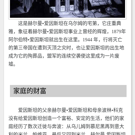
这是赫尔曼•爱因斯坦在乌尔姆的宅第，它庄重典
雅，象征着赫尔曼•爱因斯坦事业上曾经的辉煌，1879年
阿尔伯特•爱因斯坦就出生在这里。1944 年，行将灭亡
的第三帝国在遭到灭顶之灾时，也让爱因斯坦的出生地
成为它的殉葬品，盟军的连续空袭使这里成为一片废
墟。
家庭的财富
爱因斯坦的父亲赫尔曼•爱因斯坦和母亲波林•科克
没有给爱因斯坦创造一个富裕、安定的生活，他们的家
庭经历了数次迁徙与奔波：从乌儿姆到慕尼黑再到意大
利的米兰、帕维亚，最后又回到米兰。赫尔曼-爱因斯坦