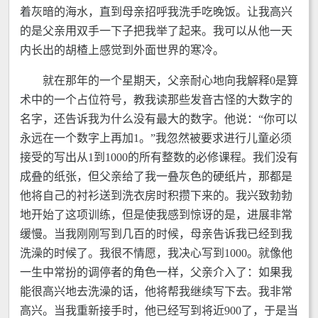
着灰暗的海水，直到母亲招呼我洗手吃晚饭。让我高兴
的是父亲用双手一下子把我举了起来。我可以从他一天
内长出的胡楂上感觉到外面世界的寒冷。
就在那年的一个星期天，父亲耐心地向我解释0是算
术中的一个占位符号，教我读那些发音古怪的大数字的
名字，还告诉我为什么没有最大的数字。他说：“你可以
永远在一个数字上再加1。”我忽然被要求进行儿童必须
接受的写出从1到1000的所有整数的必修课程。我们没有
成叠的纸张，但父亲给了我一叠灰色的硬纸片，那都是
他将自己的衬衫送到洗衣房时积攒下来的。我兴致勃勃
地开始了这项训练，但是使我感到惊讶的是，进展非常
缓慢。当我刚刚写到几百的时候，母亲告诉我已经到我
洗澡的时候了。我很不情愿，我决心写到1000。就像他
一生中常扮的调停者的角色一样，父亲介入了：如果我
能很高兴地去洗澡的话，他将帮我继续写下去。我非常
高兴。当我重新接手时，他已经写到将近900了，于是当