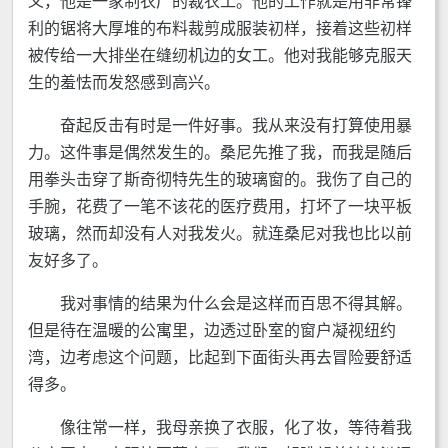
义，他是一家制衣厂的裁衣工。他的工作就是用非常锋
利的锯将大厚堆的布料裁剪成服装初样，接着这些初样
被传给一大排坐在缝纫机边的女工。他对我能够克服天
生的羞怯而发怒感到高兴。
奋起反击有时是一件好事。我从来没有打算使用暴
力。这件事是偶然发生的。桑尼先推了我，而我是随后
用拳头击穿了斯奇彻特先生的玻璃窗的。我伤了自己的
手腕，花费了一笔不该花的医疗费用，打坏了一块平板
玻璃，然而却没有人对我发火。就连桑尼对我也比以前
友好多了。
我对事情的结果为什么会是这样而百思不得其解。
但是待在温暖的公寓里，边透过卧室的窗户凝视纽约
湾，边考虑这个问题，比起到下面街头再去冒险要舒适
得多。
像往常一样，我母亲换了衣服，化了妆，等待着我