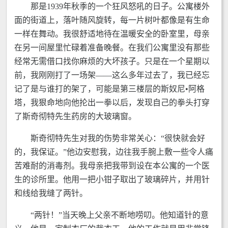
那是1939年秋季的一个狂风怒吼的日子。公寓楼外
面的街道上，落叶随风旋转，每一片树叶都像是有生命
一样在舞动。我很舒适地待在温暖安全的卧室里，母亲
在另一间屋里忙碌着准备晚餐。在我们公寓里没有那些
经常无需借口找你麻烦的大坏孩子。只是在一个星期以
前，我刚刚打了一场架——这么多年过去了，我已经忘
记了是与谁打的架了，可能是第三楼层的斯奴尼•阿格
塔，我狠命地向他抡出一拳以后，发现自己的拳头打穿
了斯奇彻特先生药房的大玻璃窗。
斯奇彻特先生对我的伤势非常关心：“很快就会好
的，我保证。”他边安慰我，边往我手腕上敷一些令人痛
苦难耐的消毒剂。我母亲把我带到设在本公寓的一个医
生的诊所里。他用一把小钳子取出了玻璃碎片，并用针
和线给我缝了两针。
“两针！”当天晚上父亲不断地唠叨。他知道针的意