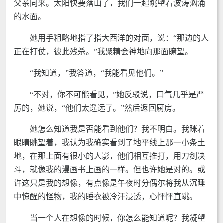
父亲同来。太阳快要落山了，我们一起眺望着波涛汹涌
的水面。
她用手粗略地指了指大西洋的对面，说：“那边的人
正在打仗，彼此残杀。”我聚精会神地向那面瞭望。
“我知道，”我答道，“我能看见他们。”
“不对，你不可能看见，”她反驳说，口气几乎是严
厉的，她说，“他们太遥远了。”然后返回厨房。
她怎么知道我是否能看到他们？我不明白。我眯着
眼睛眺望着，我认为我确实看到了地平线上那一小条土
地，在那上面有很小的人影，他们相互推打，用刀剑决
斗，就像我的漫画书上画的一样。但也许她是对的。或
许这只是我的想像，有点像是午夜时分偶尔将我从沉睡
中惊醒的怪物，我的睡衣被冷汗浸透，心怦怦直跳。
当一个人在想像的时候，你怎么能知道呢？我凝望