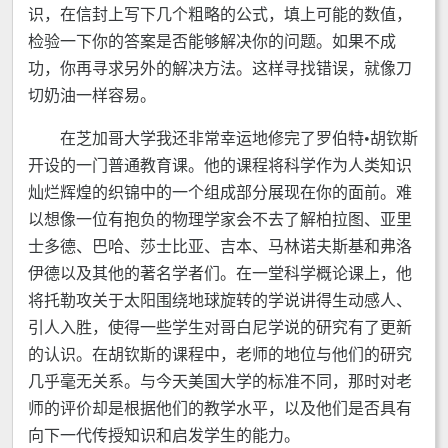
识，在信封上写下几个粗略的公式，填上可能的数值，
检验一下你的答案是否能够解决你的问题。如果不成
功，你再寻求另外的解决方法。这样寻找错误，就像刀
切奶油一样容易。
在芝加哥大学我还非常幸运地修完了罗伯特•胡钦斯
开设的一门普通教育课。他的课程将科学作为人类知识
灿烂辉煌的织锦中的一个组成部分展现在你的面前。难
以想像一位有抱负的物理学家会不去了解柏拉图、亚里
士多德、巴哈、莎士比亚、吉本、马林诺夫斯基和弗洛
伊德以及其他的著名学者们。在一堂科学概论课上，他
将托勒攻关于太阳围绕地球旋转的学说讲得生动感人、
引人入胜，使得一些学生对哥白尼学说的研究有了更新
的认识。在胡钦斯的课程中，老师的地位与他们的研究
几乎毫无关系。与今天美国大学的标准不同，那时对老
师的评价却是根据他们的教学水平，以及他们是否具有
向下一代传授知识和启发学生的能力。