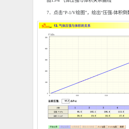
图13-4 气体压强与体积关系曲线
7．点击“P-1/V绘图”，绘出“压强-体积倒