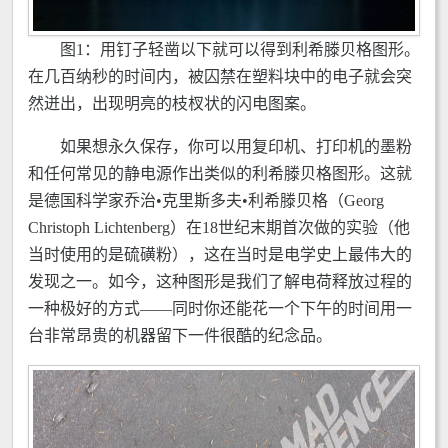
图1：用钉子轻凿以下就可以得到利希滕贝格图形。
在几百纳秒的时间内，被囚禁在塑料块中的电子就会突
然迸出，出现明亮的枝杈状的闪电图案。
如果想永久保存，你可以用复印机、打印机的墨粉
和任何常见的静电源作出类似的利希滕贝格图形。这就
是德国科学家乔治•克里斯多夫•利希滕贝格（Georg
Christoph Lichtenberg）在18世纪末期首次做的实验（他
当时使用的是硫磺粉），这在当时是电学史上最伟大的
发现之一。如今，这种图形是我们了解电荷释放过程的
一种极好的方式——同时你还能花一个下午的时间用一
台非常昂贵的机器留下一件很酷的纪念品。