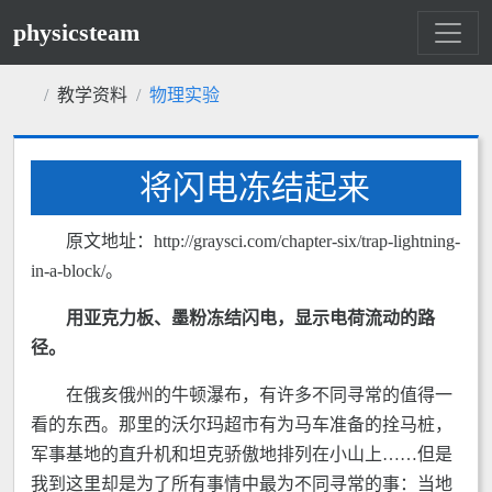
physicsteam
教学资料
物理实验
将闪电冻结起来
原文地址：http://graysci.com/chapter-six/trap-lightning-
in-a-block/。
用亚克力板、墨粉冻结闪电，显示电荷流动的路
径。
在俄亥俄州的牛顿瀑布，有许多不同寻常的值得一
看的东西。那里的沃尔玛超市有为马车准备的拴马桩，
军事基地的直升机和坦克骄傲地排列在小山上……但是
我到这里却是为了所有事情中最为不同寻常的事：当地