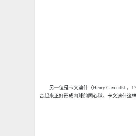
另一位是卡文迪什（Henry Cavendis
合起来正好形成内球的同心球。卡文迪什这