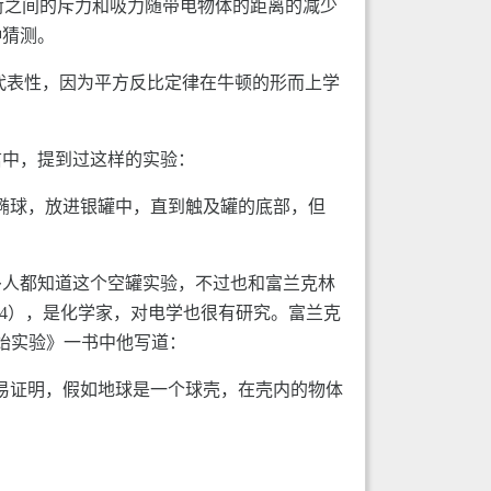
中假设电荷之间的斥力和吸力随带电物体的距离的减少
种猜测。
的代表性，因为平方反比定律在牛顿的形而上学
的信中，提到过这样的实验：
木椭球，放进银罐中，直到触及罐的底部，但
多人都知道这个空罐实验，不过也和富兰克林
—1804），是化学家，对电学也很有研究。富兰克
原始实验》一书中他写道：
易证明，假如地球是一个球壳，在壳内的物体