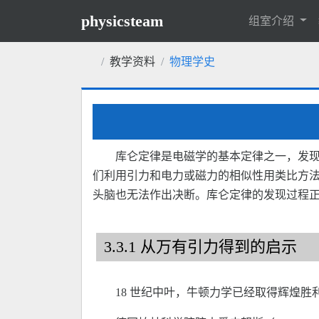
physicsteam
组室介绍
教学资料
物理学史
库仑定律是电磁学的基本定律之一，发现
们利用引力和电力或磁力的相似性用类比方
头脑也无法作出决断。库仑定律的发现过程
3.3.1 从万有引力得到的启示
18 世纪中叶，牛顿力学已经取得辉煌