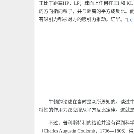
正比于距离HP，LP；球面上任何在 HI 和 
的方向指向粒子，并与距离的平方成反比。而
有吸引力都被对方的吸引力推动。证毕。”
[5]
牛顿的论述在当时是众所周知的。读过
特性的作用力都应服从平方反比定律。这就
不过，普利斯特利的结论并没有得到科学
（Charles Augustin Coulomb，1736—1