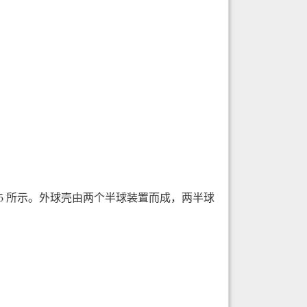
3 – 15 所示。外球壳由两个半球装置而成，两半球