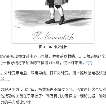
图 3 – 16 卡文迪什
用一根实心的玻璃棒穿过中心当作轴，并覆盖以封蜡。……然后把这个
……然后，我用一根导线将莱顿瓶的正极接到半球，使半球带电。”
[7]
起，外球壳带电后，取走导线，打开外球壳，用木髓球验电器试
外球上。
力服从平方反比定律，指数偏差不超过 0.02。卡文迪什这个
。他成功的关键在于掌握了牛顿万有引力定律这一理论武器，通
电力的平方反比定律。