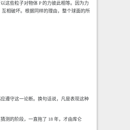
以这些粒子对物体 P 的力彼此相等。因为力
，互相破坏。根据同样的理由，整个球面的所
都应遵守这一论断。换句话说，凡是表现这种
测的阶段，一直拖了 18 年，才由库仑