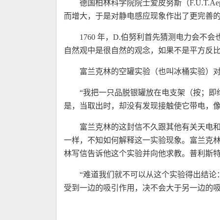
德国柏林科学院院士爱皮努斯（F.U.T.A
而增大，于是对静电感应现象作出了更完善
1760 年，D.伯努利首先猜测电力
自然观中是很自然的观念，如果不是平方反
富兰克林的空罐实验（也叫冰桶实验）对电力
“我把一只品脱银罐放在电支架（按；即
是，当取出时，却没有发现接触使它带电，像
富兰克林的这封信不久跟其他有关天电
一样，不知如何解释这一实验现象。富兰克林有一位
林写信告诉他这个实验并向他求教。普利斯特利
“难道我们就不可以从这个实验得出结论
受到一边的吸引作用，决不会大于另一边的吸