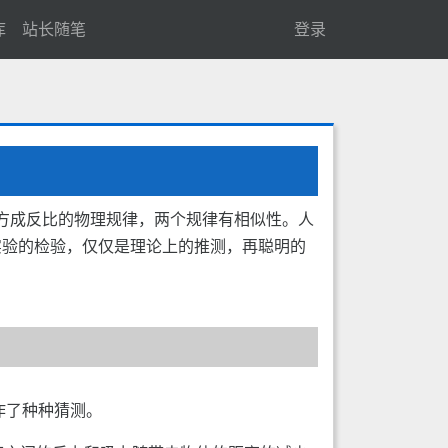
库
站长随笔
登录
平方成反比的物理规律，两个规律有相似性。人
实验的检验，仅仅是理论上的推测，再聪明的
作了种种猜测。