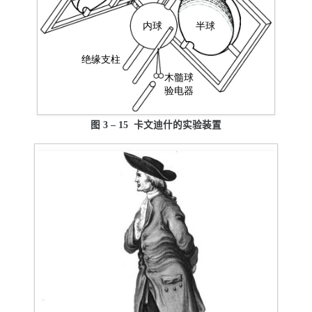
图 3 – 15 卡文迪什的实验装置