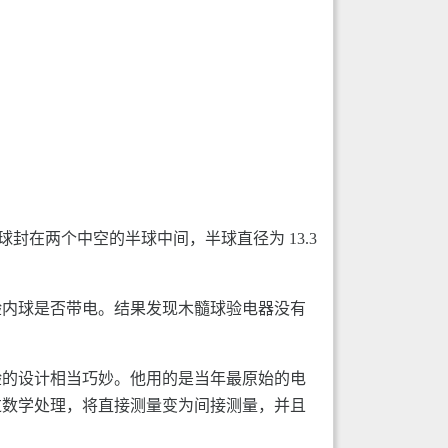
球封在两个中空的半球中间，半球直径为 13.3
验内球是否带电。结果发现木髓球验电器没有
实验的设计相当巧妙。他用的是当年最原始的电
过数学处理，将直接测量变为间接测量，并且