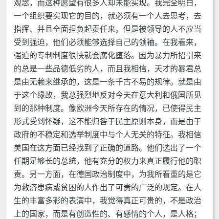
观念，而这种愿望有很多人却未能实现。我完全明白，
一个组织要实现它的目的，就必须有一个人去思考，去
指挥、并且全面担负起责任来。但是被领导的人不应当
受到强迫，他们必须能够选择自己的领袖。在我看来，
强迫的专制制度很快就会腐化堕落。因为暴力所招引来
的总是一些品德低劣的人，而且我相信，天才的暴君总
是由无赖来继承的，这是一条千古不易的规律。就是由
于这个缘故，我总强烈地反对今天在意大利和俄国所见
到的那种制度。像欧洲今天所存在的情况，已使得民主
形式受到怀疑，这不能归咎于民主原则本身，而是由于
政府的不稳定和选举制度中与个人无关的特征。我相信
美国在这方面已经找到了正确的道路。他们选出了一个
任期足够长的总统，他有充分的权力来真正履行他的职
责。另一方面，在德国政治制度中，为我所看重的是它
为救济患病或贫困的人作出了可贵的广泛的规定。在人
生的丰富多彩的表演中，我觉得真正可贵的，不是政治
上的国家，而是有创造性的、有感情的个人，是人格；