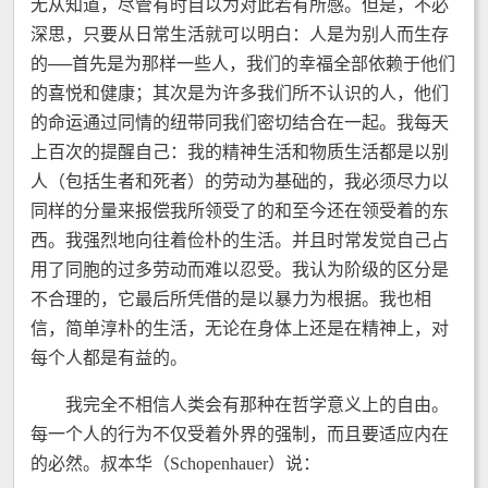
无从知道，尽管有时自以为对此若有所感。但是，不必
深思，只要从日常生活就可以明白：人是为别人而生存
的──首先是为那样一些人，我们的幸福全部依赖于他们
的喜悦和健康；其次是为许多我们所不认识的人，他们
的命运通过同情的纽带同我们密切结合在一起。我每天
上百次的提醒自己：我的精神生活和物质生活都是以别
人（包括生者和死者）的劳动为基础的，我必须尽力以
同样的分量来报偿我所领受了的和至今还在领受着的东
西。我强烈地向往着俭朴的生活。并且时常发觉自己占
用了同胞的过多劳动而难以忍受。我认为阶级的区分是
不合理的，它最后所凭借的是以暴力为根据。我也相
信，简单淳朴的生活，无论在身体上还是在精神上，对
每个人都是有益的。
我完全不相信人类会有那种在哲学意义上的自由。
每一个人的行为不仅受着外界的强制，而且要适应内在
的必然。叔本华（Schopenhauer）说：