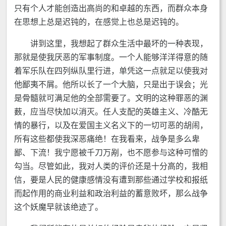
只有个人才能创造出高尚的和卓越的东西，而群众本身
在思想上总是迟钝的，在感觉上也总是迟钝的。
讲到这里，我想起了群众生活中最坏的一种表现，
那就是使我厌恶的军事制度。一个人能够洋洋得意的随
着军乐队在四列纵队里行进，单凭这一点就足以使我对
他鄙夷不屑。他所以长了一个大脑，只是出于误会；光
是骨髓就可满足他的全部需要了。文明的这种罪恶的渊
薮，应当尽快加以消灭。任人支配的英雄主义、冷酷无
情的暴行，以及在爱国主义名义下的一切可恶的胡闹，
所有这些都使我深恶痛绝！在我看来，战争是多么卑
鄙、下流！我宁愿被千刀万剐，也不愿参与这种可憎的
勾当。尽管如此，我对人类的评价还是十分高的，我相
信，要是人民的健康感情没有遭到那些通过学校和报纸
而起作用的商业利益和政治利益的蓄意败坏，那么战争
这个妖魔早就该绝迹了。