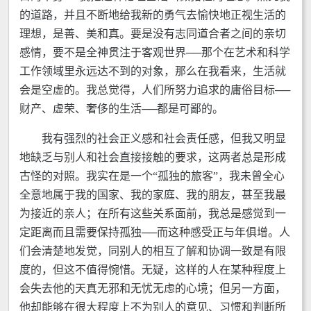
的道路，并且不断地给我新的勇气去愉快地正视生活的
理想，是善、美和真。要是没有志同道合者之间的亲切
感情，要不是全神贯注于客观世界──那个在艺术和科学
工作领域里永远达不到的对象，那么在我看来，生活就
会是空虚的。我总觉得，人们所努力追求的庸俗目标──
财产、虚荣、奢侈的生活──都是可鄙的。
我有强烈的社会正义感和社会责任感，但我又明显
地缺乏与别人和社会直接接触的要求，这两者总是形成
古怪的对照。我实在是一个“孤独的旅客”，我未曾全心
全意地属于我的国家、我的家庭、我的朋友，甚至我最
为接近的亲人；在所有这些关系面前，我总是感觉到一
定距离而且需要保持孤独──而这种感受正与年俱增。人
们会清楚地发觉，同别人的相互了解和协调一致是有限
度的，但这不值得惋惜。无疑，这样的人在某种程度上
会失去他的天真无邪和无忧无虑的心境；但另一方面，
他却能够在很大程度上不为别人的意见、习惯和判断所