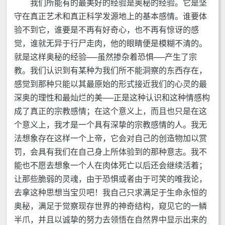
我们所能有的最美好的经验是奥秘的经验。它是坚
守在真正艺术和真正科学发源地上的基本感情。谁要体
验不到它，谁要是不再有好奇心，也不再有惊讶的感
觉，谁就无异于行尸走肉，他的眼睛便是模糊不清的。
就是这样奥秘的经验──虽然掺杂着恐惧──产生了宗
教。我们认识到有某种为我们所不能洞察的东西存在，
感觉到那种只能以其最原始的形式接近我们的心灵的最
深奥的理性和最灿烂的美──正是这种认识和这种情感构
成了真正的宗教感情；在这个意义上，而且也只是在这
个意义上，我才是一个具有深挚的宗教感情的人。我无
法想象存在这样一个上帝，它会对自己的创造物加以赏
罚，会具有我们在自己身上所体验到的那种意志。我不
能也不愿去想象一个人在肉体死亡以后还会继续活着；
让那些脆弱的灵魂，由于恐惧或者由于可笑的唯我论，
去拿这种思想当宝贝吧！我自己只求满足于生命永恒的
奥秘，满足于觉察现存世界的神奇结构，窥见它的一鳞
半爪，并且以诚挚的努力去领悟在自然界中显示出来的