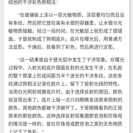
绍他的干涉彩色照相法：
“在玻璃板上涂以一层光敏物质，涂层要均匀而且没
有条纹，然后把它放在装有水银的容器里，让水银与光
敏物质接触。经过一段时间，在光敏层上就形成了银镜
面，于是就制成了照相底片。底片在曝光后，用普通方
法显影。干燥后，就看到了彩色，然后再进行定影。
“这一结果是由于感光层中发生了干涉现象。在曝光
过程中，入射光和底片镜面反射的光发生干涉，在乳胶
的整个厚度上形成间距为半个波长的干涉条纹。这些条
纹通过照相法记录在胶片上，留下了投射光线的特性。
当用白光照射观察底片时，由于选择反射的原因，颜色
就显现出来了。底片上每一点只向眼睛发送原来照射的
颜色，其他颜色都被干涉破坏了。于是眼睛看到的正是
原来的那些颜色。这种选择反射现象跟肥皂泡和珍珠母
的情况是一样的，是在珍珠母或肥皂泡之类的无色物质
上记下了色彩。”