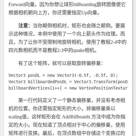
Forward向量。因为你想让球形billboarding旋转图像使它
根据相机朝向上方，你还需要指定Up向量。
注意：
当你颠倒相机时，矩形也会随之颠倒。要展
示这种情况，本例中使用了一个向上箭头作为纹理。而
且，为了让你不受限制地旋转相机，使用了教程2-4中的
四元数相机而不是教程2-3中的quake相机。
有了这个矩阵，就可以获取旋转偏移量：
Vector3 posDL = new Vector3(-0.5f, -0.5f, 0); 

Vector3 billboardedPosDL = Vector3.Transform(posDL*sc
billboardVertices[i++] = new VertexPositionTexture(b
第一行代码定义了一个静态偏移量，并没有考虑相
机的位置。你还需指定矩形的大小，将偏移量乘以
scaling值，这样矩形会在 AddBillboards 方法中成为你指
定的大小。现在知道了顶点相对于中心的偏移量，使用
矩阵进行变换。最后，在顶点数组中存储这个变换过的