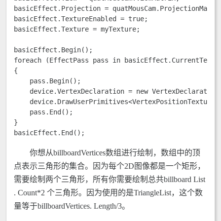
basicEffect.Projection = quatMousCam.ProjectionMatrix
basicEffect.TextureEnabled = true; 

basicEffect.Texture = myTexture; 

basicEffect.Begin(); 

foreach (EffectPass pass in basicEffect.CurrentTechni
{

    pass.Begin(); 

    device.VertexDeclaration = new VertexDeclaration(
    device.DrawUserPrimitives<VertexPositionTexture>
    pass.End(); 

}

basicEffect.End(); 
你想从billboardVertices数组进行绘制，数组中的顶
点表示三角形的集合。因为每个2D图像都是一个矩形，
需要绘制两个三角形，所有你需要绘制总共billboard List
. Count*2 个三角形。因为使用的是TriangleList，这个数
量等于billboardVertices. Length/3。