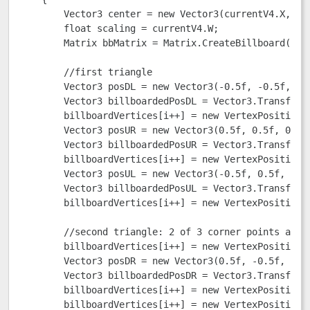
        Vector3 center = new Vector3(currentV4.X, cur
        float scaling = currentV4.W; 

        Matrix bbMatrix = Matrix.CreateBillboard(cen
        //first triangle 

        Vector3 posDL = new Vector3(-0.5f, -0.5f, 0);
        Vector3 billboardedPosDL = Vector3.Transform(
        billboardVertices[i++] = new VertexPositionTe
        Vector3 posUR = new Vector3(0.5f, 0.5f, 0); 

        Vector3 billboardedPosUR = Vector3.Transform(
        billboardVertices[i++] = new VertexPositionTe
        Vector3 posUL = new Vector3(-0.5f, 0.5f, 0); 
        Vector3 billboardedPosUL = Vector3.Transform(
        billboardVertices[i++] = new VertexPositionTe
        //second triangle: 2 of 3 corner points alrea
        billboardVertices[i++] = new VertexPositionTe
        Vector3 posDR = new Vector3(0.5f, -0.5f, 0); 
        Vector3 billboardedPosDR = Vector3.Transform(
        billboardVertices[i++] = new VertexPositionTe
        billboardVertices[i++] = new VertexPositionTe