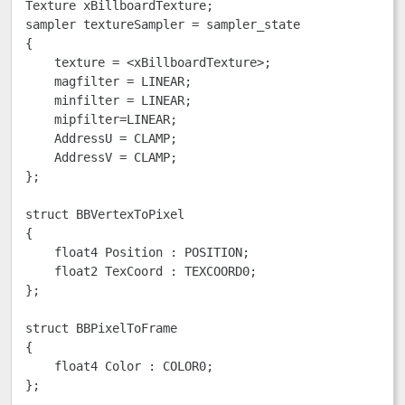
Texture xBillboardTexture;

sampler textureSampler = sampler_state

{

    texture = <xBillboardTexture>; 

    magfilter = LINEAR; 

    minfilter = LINEAR; 

    mipfilter=LINEAR; 

    AddressU = CLAMP; 

    AddressV = CLAMP; 

}; 

struct BBVertexToPixel 

{

    float4 Position : POSITION; 

    float2 TexCoord : TEXCOORD0; 

}; 

struct BBPixelToFrame 

{

    float4 Color : COLOR0; 

}; 