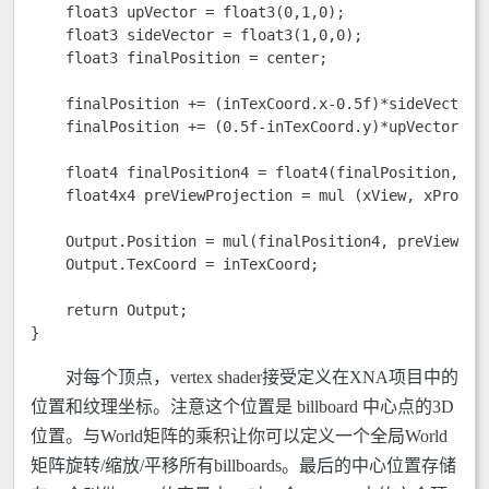
    float3 upVector = float3(0,1,0); 

    float3 sideVector = float3(1,0,0); 

    float3 finalPosition = center; 

    finalPosition += (inTexCoord.x-0.5f)*sideVector; 
    finalPosition += (0.5f-inTexCoord.y)*upVector; 

    float4 finalPosition4 = float4(finalPosition, 1);
    float4x4 preViewProjection = mul (xView, xProject
    Output.Position = mul(finalPosition4, preViewProj
    Output.TexCoord = inTexCoord; 

    return Output; 

} 
对每个顶点，vertex shader接受定义在XNA项目中的
位置和纹理坐标。注意这个位置是 billboard 中心点的3D
位置。与World矩阵的乘积让你可以定义一个全局World
矩阵旋转/缩放/平移所有billboards。最后的中心位置存储