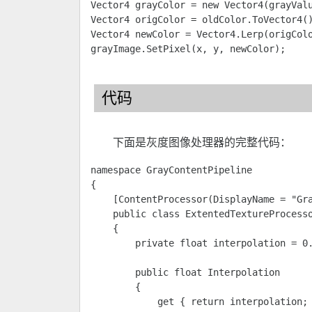
Vector4 grayColor = new Vector4(grayValu
Vector4 origColor = oldColor.ToVector4()
Vector4 newColor = Vector4.Lerp(origColo
grayImage.SetPixel(x, y, newColor); 
代码
下面是灰度图像处理器的完整代码：
namespace GrayContentPipeline 

{

    [ContentProcessor(DisplayName = "Gra
    public class ExtentedTextureProcesso
    {

        private float interpolation = 0.
        public float Interpolation 

        {

            get { return interpolation; 