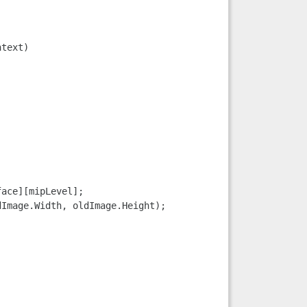
text) 

ace][mipLevel]; 

Image.Width, oldImage.Height); 
