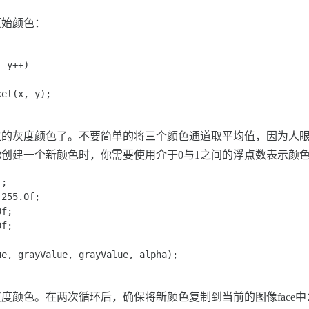
原始颜色：
 

 y++) 

el(x, y); 

应的灰度颜色了。不要简单的将三个颜色通道取平均值，因为人
你创建一个新颜色时，你需要使用介于0与1之间的浮点数表示颜色
; 

255.0f; 

f; 

f; 

e, grayValue, grayValue, alpha); 

度颜色。在两次循环后，确保将新颜色复制到当前的图像face中