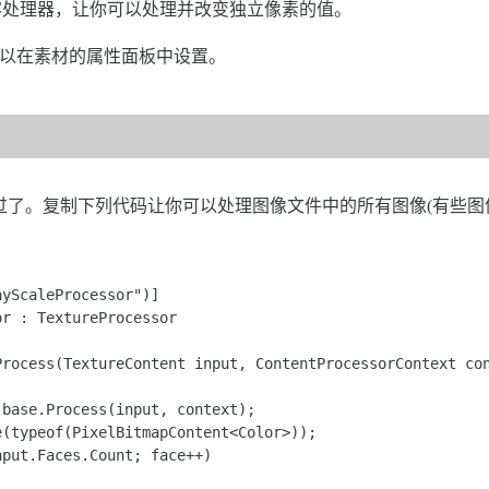
容处理器，让你可以处理并改变独立像素的值。
量都可以在素材的属性面板中设置。
过了。复制下列代码让你可以处理图像文件中的所有图像(有些图像文
yScaleProcessor")] 

r : TextureProcessor 

rocess(TextureContent input, ContentProcessorContext con
base.Process(input, context); 

(typeof(PixelBitmapContent<Color>)); 

put.Faces.Count; face++) 
