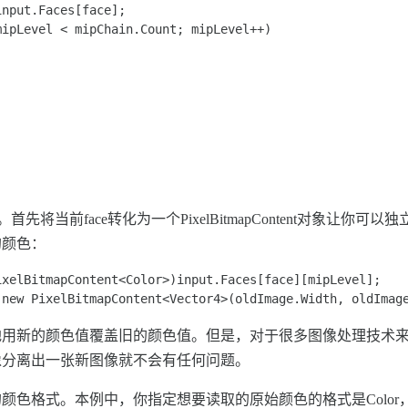
nput.Faces[face]; 

ipLevel < mipChain.Count; mipLevel++) 

首先将当前face转化为一个PixelBitmapContent对象让
新的颜色：
xelBitmapContent<Color>)input.Faces[face][mipLevel]; 

 new PixelBitmapContent<Vector4>(oldImage.Width, oldImag
地用新的颜色值覆盖旧的颜色值。但是，对于很多图像处理技术
像分离出一张新图像就不会有任何问题。
色格式。本例中，你指定想要读取的原始颜色的格式是Color，但制