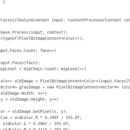
 } 

rocess(TextureContent input, ContentProcessorContext con
base.Process(input, context); 

(typeof(PixelBitmapContent<Color>)); 

put.Faces.Count; face++) 

nput.Faces[face]; 

ipLevel < mipChain.Count; mipLevel++) 

olor> oldImage = PixelBitmapContent<Color>)input.Faces[f
ector4> grayImage = new PixelBitmapContent<Vector4> (old
oldImage.Width; x++) 

y < oldImage.Height; y++) 

or = oldImage.GetPixel(x, y); 

lue = oldColor.R * 0.299f / 255.0f; 

 oldColor.G * 0.596f / 255.0f; 

 oldColor.B * 0.211f / 255.0f; 
