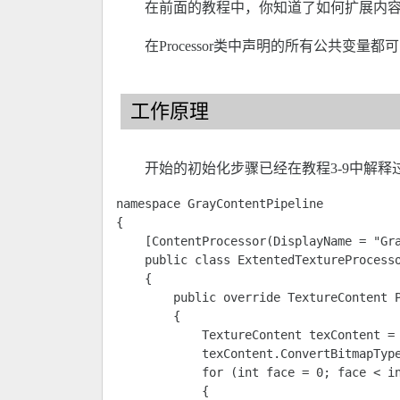
在前面的教程中，你知道了如何扩展内
在Processor类中声明的所有公共变
工作原理
开始的初始化步骤已经在教程3-9中解释
namespace GrayContentPipeline

{

    [ContentProcessor(DisplayName = "Gra
    public class ExtentedTextureProcesso
    {

        public override TextureContent P
        {

            TextureContent texContent = 
            texContent.ConvertBitmapType
            for (int face = 0; face < in
            {
