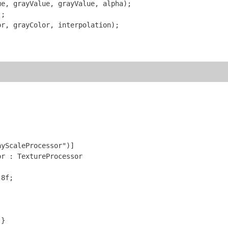
e, grayValue, grayValue, alpha); 

; 

r, grayColor, interpolation); 

yScaleProcessor")] 

r : TextureProcessor 

8f; 

} 
