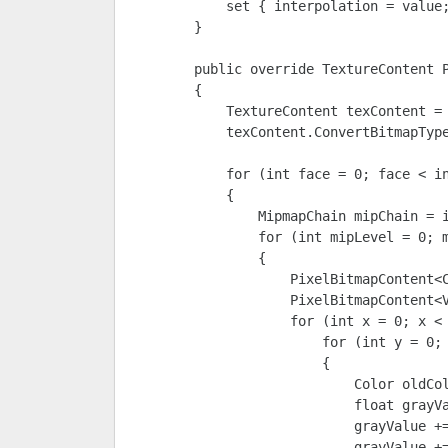
            set { interpolation = value;
        }

        public override TextureContent P
        {

            TextureContent texContent = 
            texContent.ConvertBitmapType
            for (int face = 0; face < in
            {

                MipmapChain mipChain = i
                for (int mipLevel = 0; m
                {

                    PixelBitmapContent<C
                    PixelBitmapContent<V
                    for (int x = 0; x < 
                        for (int y = 0; 
                        {

                            Color oldCol
                            float grayVa
                            grayValue +=
                            grayValue +=