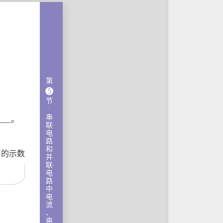
第
5
节
·
串
____。
联
电
路
和
表的示数
并
联
电
路
中
电
流
、
电