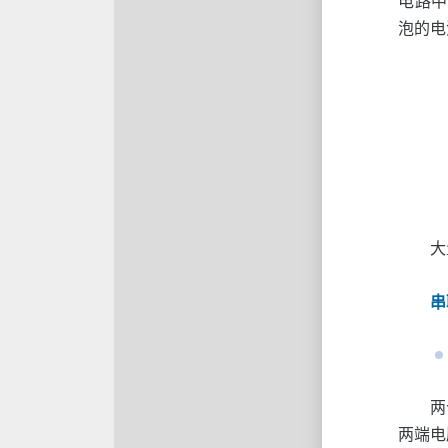
电路
泡的电
大
串
两
两端电