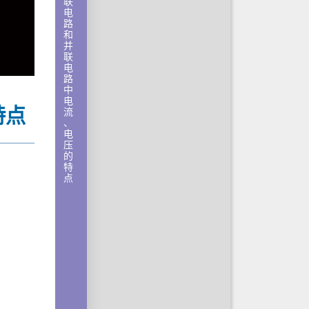
联
电
路
和
并
联
电
路
中
电
特点
流
、
电
压
的
特
点