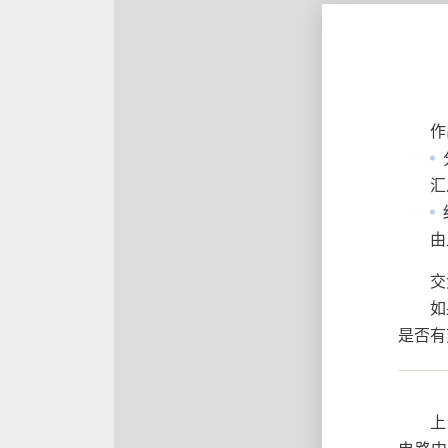
作
汇
由
交
如
是否有
上