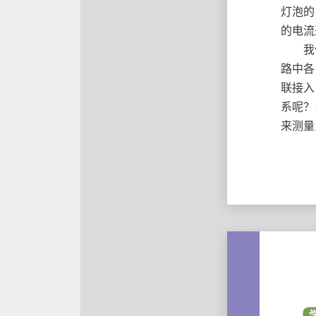
灯泡的
的电流
我
路中各
联接入
系呢？
来测量