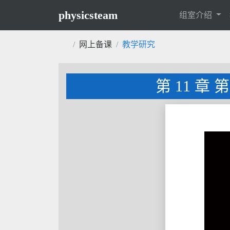
physicsteam
组室介绍
网上备课
教学研究
第 11 