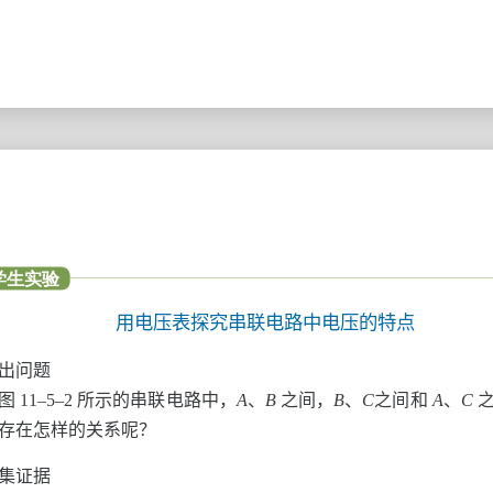
用电压表探究串联电路中电压的特点
出问题
图 11–5–2 所示的串联电路中，
A
、
B
之间，
B
、
C
之间和
A
、
C
之
存在怎样的关系呢？
集证据