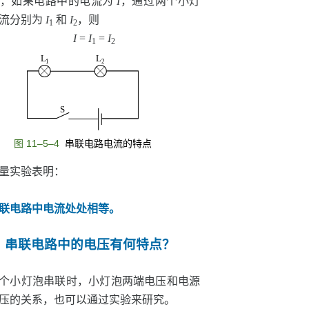
中，如果电路中的电流为
I
，通过两个小灯
流分别为
I
和
I
，则
1
2
I
=
I
=
I
1
2
图 11–5–4
串联电路电流的特点
量实验表明：
联电路中电流处处相等。
串联电路中的电压有何特点？
个小灯泡串联时，小灯泡两端电压和电源
压的关系，也可以通过实验来研究。