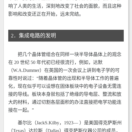
响了人类的生活，深刻地改变了社会的面貌，而且这种
影响和改变还正在开始，远未完结。
2．集成电路的发明
把几个晶体管组合在同样一块半导体晶体上的观念
在 20 世纪 50 年代初已经很流行，例如，达默
（W.A.Dummer）在英国的一次会议上讲到电子学的可
靠性时说过：“随着晶体管的出现和半导体工作的普遍
化，现在似乎可以设想在固体板块中的电子设备无需连
接的导线。板块本身就包括了绝缘的导电层、整流和放
大的材料，通过切割各层面积的办法直接把电学功能连
接在一起。”
基尔比（JackS.Kilby，1923— ）是美国得克萨斯州
（Texas）达拉斯（Dallas）得克萨斯仪器公司的成员，