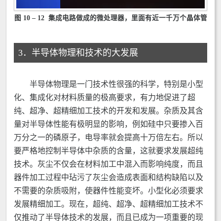
图 10 – 12 集成电路做成的微处理器，里面有近一千万个晶体管
3．半导体物理和技术的大发展
半导体物理是一门技术性很强的科学，特别是小型
化、集成化对材料质量的极高要求，有力地促进了超
纯、超净、超精细加工技术的开发和发展。杂质及其含
量对半导体性能有极明显的影响，例如硅中只要掺入百
万分之一的磷原子，电导率就会提高十万倍左右。所以
要严格地控制半导体中杂质的含量，这就要求发展超纯
技术。灰尘不仅会在材料加工中混入而影响纯度，而且
器件加工过程中玷污了灰尘会造成表面和结构缺陷以及
不需要的杂质吸附，使器件性能变坏。小型化必须要求
发展精细加工。现在，超纯、超净、超精细加工技术不
仅推动了半导体技术的发展，而且已成为一项重要的现