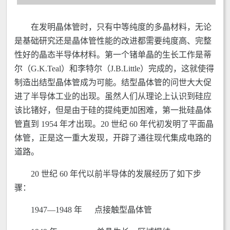
在发明晶体管时，只有中等纯度的多晶材料，无论
是基础研究还是晶体管性能的改进都需要纯度高、完整
性好的晶态半导体材料。第一个锗单晶的生长工作是蒂
尔（G.K.Teal）和李特尔（J.B.Little）完成的，这就使得
制造出结型晶体管成为可能。结型晶体管的问世大大促
进了半导体工业的出现。虽然人们从理论上认识到硅应
该比锗好，但是由于硅的提纯更加困难，第一批硅晶体
管直到 1954 年才出现。20 世纪 60 年代初发明了平面晶
体管，正是这一重大发现，开辟了通往现代集成电路的
道路。
20 世纪 60 年代以前半导体的发展经历了如下步
骤：
1947—1948 年 点接触型晶体管