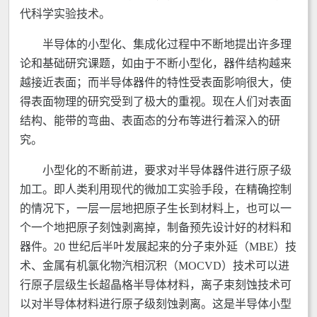
代科学实验技术。
半导体的小型化、集成化过程中不断地提出许多理
论和基础研究课题，如由于不断小型化，器件结构越来
越接近表面；而半导体器件的特性受表面影响很大，使
得表面物理的研究受到了极大的重视。现在人们对表面
结构、能带的弯曲、表面态的分布等进行着深入的研
究。
小型化的不断前进，要求对半导体器件进行原子级
加工。即人类利用现代的微加工实验手段，在精确控制
的情况下，一层一层地把原子生长到材料上，也可以一
个一个地把原子刻蚀剥离掉，制备预先设计好的材料和
器件。20 世纪后半叶发展起来的分子束外延（MBE）技
术、金属有机氯化物汽相沉积（MOCVD）技术可以进
行原子层级生长超晶格半导体材料，离子束刻蚀技术可
以对半导体材料进行原子级刻蚀剥离。这是半导体小型