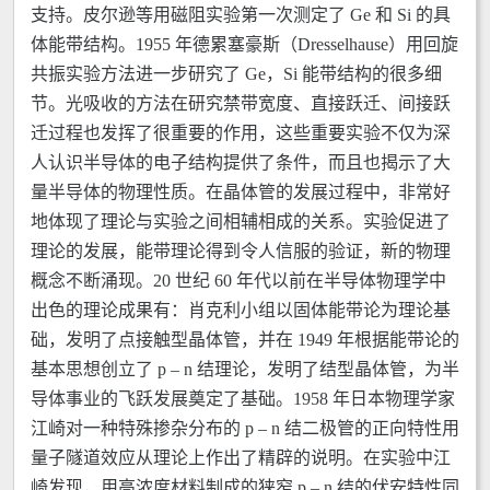
支持。皮尔逊等用磁阻实验第一次测定了 Ge 和 Si 的具
体能带结构。1955 年德累塞豪斯（Dresselhause）用回旋
共振实验方法进一步研究了 Ge，Si 能带结构的很多细
节。光吸收的方法在研究禁带宽度、直接跃迁、间接跃
迁过程也发挥了很重要的作用，这些重要实验不仅为深
人认识半导体的电子结构提供了条件，而且也揭示了大
量半导体的物理性质。在晶体管的发展过程中，非常好
地体现了理论与实验之间相辅相成的关系。实验促进了
理论的发展，能带理论得到令人信服的验证，新的物理
概念不断涌现。20 世纪 60 年代以前在半导体物理学中
出色的理论成果有：肖克利小组以固体能带论为理论基
础，发明了点接触型晶体管，并在 1949 年根据能带论的
基本思想创立了 p – n 结理论，发明了结型晶体管，为半
导体事业的飞跃发展奠定了基础。1958 年日本物理学家
江崎对一种特殊掺杂分布的 p – n 结二极管的正向特性用
量子隧道效应从理论上作出了精辟的说明。在实验中江
崎发现，用高浓度材料制成的狭窄 p – n 结的伏安特性同