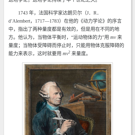
1743 年，法国科学家达朗贝尔（J．R．
d’Alembert，1717—1783）在他的《动力学论》的序言
中，指出了两种量度都是有效的，但是用在不同的地
方。他认为，当物体平衡时，“运动物体的力”用
m
v
来
量度；当物体受障碍而停止时，只能用物体克服障碍的
2
能力来表示，这时就要用
m
v
来量度。