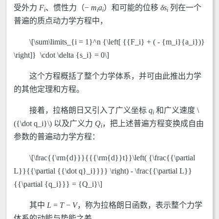
受外力
F
、惯性力（−
m
a
）和可能的位移
δs
列在一个
i
i
i
i
普遍的质点动力学方程中，
\[\sum\limits_{i = 1}^n {\left[ {{F_i} + ( - {m_i}{a_i})}
\right]} \cdot \delta {s_i} = 0\]
这个方程概括了整个力学体系，并可由此推出力学
的其他定理和方程。
接着，拉格朗日又引入了广义坐标
q
和广义速度 \
i
({\dot q_i}\) 以及广义力
Q
，把上述普遍方程变换成自由
i
参数的普遍动力学方程：
\[\frac{{\rm{d}}}{{{\rm{d}}t}}\left( {\frac{{\partial
L}}{{\partial {{\dot q}_i}}}} \right) - \frac{{\partial L}}
{{\partial {q_i}}} = {Q_i}\]
其中
L
=
T
−
V
，称为拉格朗日函数，表示整个力学
体系的动能与势能之差。