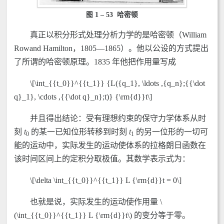
图 1 – 53 哈密顿
真正以积分形式处理分析力学的是哈密顿（William
Rowand Hamilton，1805—1865）。他以公设的方式提出
了所谓的哈密顿原理。1835 年他把作用量写成
\[\int_{{t_0}}^{{t_1}} {L({q_1}, \ldots ,{q_n};{{\dot
q}_1}, \cdots ,{{\dot q}_n};t)} {\rm{d}}t\]
并且得出结论：受有理想约束的保守力学体系从时
刻
t
的某一已知位形转移到时刻
t
的另一位形的一切可
0
1
能的运动中，实际发生的运动使体系的拉格朗日函数在
该时间区间上的定积分取极值。其数学表示式为：
\[\delta \int_{{t_0}}^{{t_1}} L {\rm{d}}t = 0\]
也就是说，实际发生的运动使作用量 \
(\int_{{t_0}}^{{t_1}} L {\rm{d}}t\) 的变分等于零。