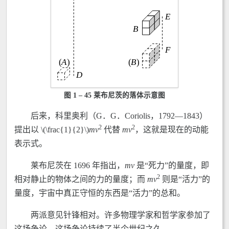
图 1 – 45 莱布尼茨的落体示意图
后来，科里奥利（G．G．Coriolis，1792—1843）
2
2
提出以 \(\frac{1}{2}\)
m
v
代替
m
v
，这就是现在的动能
表示式。
莱布尼茨在 1696 年指出，
m
v
是“死力”的量度，即
2
相对静止的物体之间的力的量度；而
m
v
则是“活力”的
量度，宇宙中真正守恒的东西是“活力”的总和。
两派意见针锋相对。许多物理学家和哲学家参加了
这场争论，这场争论持续了半个世纪之久。