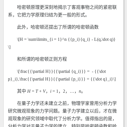
哈密顿原理更深刻地揭示了客观事物之间的紧密联
系，它把力学原理归结为更一般的形式。
此外，哈密顿还提出了所谓的哈密顿函数
\[H = \sum\limits_{i = 1}^n {{p_i}{q_i} - L(q,\dot q)}
\]
和所谓的哈密顿正则方程
\[\frac{{\partial H}}{{\partial {q_i}}} = - {{\dot
p}_i},\frac{{\partial H}}{{\partial {p_i}}} = {{\dot q}_i}\]
其中
H
=
T
+
V
，
i
= 1，2，…，
n
。
在量子力学还未建立之前，物理学家曾用分析力学
研究微观现象的力学问题。量子力学建立以后，才在微
观现象的研究领域中取代了分析力学。值得指出的是，
分析力学对于量子力学的建立，特别是哈密顿函数和哈