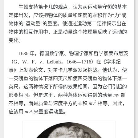
牛顿支持笛卡儿的观点，认为从运动量守恒的基本
定律出发，应该把物体的质量和速度的乘积作为“力”或
物体的“运动量”的量度。他通过运动第二定律揭示出在
物体的相互作用中，正是动量这个物理量反映了运动的
变化。
1686 年，德国数学家、物理学家和哲学家莱布尼茨
（G．W．F．v．Leibniz，1646—1716）在《学术纪
事》上发表论文，对笛卡儿学派发起挑战。他认为，使
一英磅重的物体下落四英尺和使四英磅重的物体下落一
英尺，这两种情况下所得的效果相同，因为它们引起的
形变相同。但是这里，两种落体运动得到的动量
m
v
却
2
不相等，而是质量与速度平方的乘积
m
v
相等。因此，
2
应该用
m
v
来量度运动量。