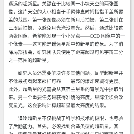
遥远的超新星。关键在于比较同一小块天空的两张图
像，这片天空的大小相当于手臂伸直时拇指指甲盖所覆
盖的范围。第一张图像必须在新月后拍摄，第二张则在
三周后拍摄，以避免月光淹没星光。然后，通过比较这
两张图像，希望能发现一个小光点——CCD 图像中的一
个像素——这可能是遥远星系中超新星的迹象。为了消
除局部扭曲，研究团队只使用了距离超过可见宇宙三分
之一范围的超新星。
研究人员还需要解决许多其他问题。Ia 型超新星并
不像最初看起来那样可靠——最亮的爆炸衰减得更慢。
此外，超新星的光需要从其宿主星系的背景光中提取出
来。另一个重要任务是获得准确的亮度。星际尘埃会改
变星光，这会影响计算超新星最大亮度的结果。
追逐超新星不仅挑战了科学和技术的极限，也考验
了后勤能力。首先，必须找到合适类型的超新星。其