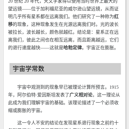
20 世纪 20 年代，天文学家得以使用当时世界上最大的
望远镜——位于加利福尼亚的威尔逊山望远镜，从而证
明几乎所有星系都在远离我们。他们研究了一种称为
红
移
的现象，这种现象发生在光源远离我们时。光的波长
被拉长，波长越长，颜色就越红。结论是：星系正在远
离我们，彼此之间也在相互远离，而且距离越远，它们
的退行速度越快——这就是
哈勃定律
。宇宙正在膨胀。
宇宙学常数
宇宙中观测到的现象早已被理论计算所预言。1915
年，阿尔伯特·爱因斯坦发表了
广义相对论
，这一理论从
此成为我们理解宇宙的基础。该理论描述了一个必须收
缩或膨胀的宇宙。
这一令人不安的结论在发现星系退行现象之前约十