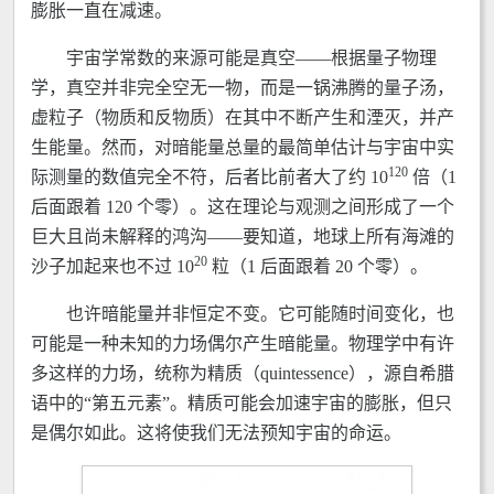
膨胀一直在减速。
宇宙学常数的来源可能是真空——根据量子物理
学，真空并非完全空无一物，而是一锅沸腾的量子汤，
虚粒子（物质和反物质）在其中不断产生和湮灭，并产
生能量。然而，对暗能量总量的最简单估计与宇宙中实
120
际测量的数值完全不符，后者比前者大了约 10
倍（1
后面跟着 120 个零）。这在理论与观测之间形成了一个
巨大且尚未解释的鸿沟——要知道，地球上所有海滩的
20
沙子加起来也不过 10
粒（1 后面跟着 20 个零）。
也许暗能量并非恒定不变。它可能随时间变化，也
可能是一种未知的力场偶尔产生暗能量。物理学中有许
多这样的力场，统称为精质（quintessence），源自希腊
语中的“第五元素”。精质可能会加速宇宙的膨胀，但只
是偶尔如此。这将使我们无法预知宇宙的命运。