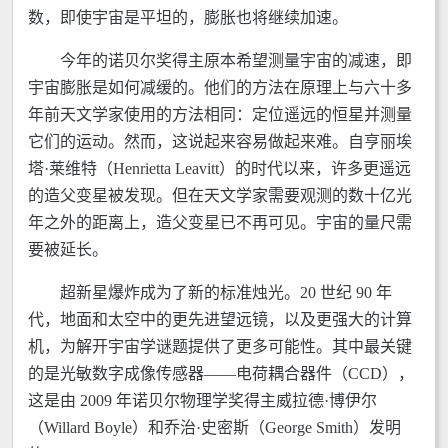
数，即使宇宙是平坦的，膨胀也将继续加速。
今年的诺贝尔奖得主原本希望测量宇宙的减速，即
宇宙膨胀是如何减缓的。他们的方法在原理上与六十多
年前天文学家使用的方法相同：定位遥远的恒星并测量
它们的运动。然而，这说起来容易做起来难。自亨丽埃
塔·莱维特（Henrietta Leavitt）的时代以来，许多更遥远
的造父变星被发现。但在天文学家需要观测的数十亿光
年之外的距离上，造父变星已不再可见。宇宙的量尺需
要被延长。
超新星爆炸成为了新的标准烛光。20 世纪 90 年
代，地面和太空中的更先进望远镜，以及更强大的计算
机，为解开宇宙学谜题提供了更多可能性。其中最关键
的是光敏数字成像传感器——电荷耦合器件（CCD），
这是由 2009 年诺贝尔物理学奖得主威拉德·博伊尔
（Willard Boyle）和乔治·史密斯（George Smith）发明