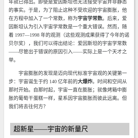
年就已得出。即使是爱因斯坦也无法接受宇宙并非静态
的事实。于是，为了阻止这种不受欢迎的宇宙膨胀，他
在方程中加入了一个常数，称为
宇宙学常数
。后来，爱
因斯坦认为引入宇宙学常数是一个重大错误。然而，随
着 1997—1998 年的观测（这些观测成果获得了今年的诺
贝尔奖），我们可以得出结论：爱因斯坦的宇宙学常数
——尽管出于错误的原因引入——实际上是一个天才之
举。
宇宙膨胀的发现是迈向现代标准宇宙观的关键第一
步：宇宙诞生于约 140 亿年前的
大爆炸
。时间和空间从
那时开始。自那时起，宇宙一直在膨胀；就像烤箱中膨
胀的葡萄干蛋糕一样，星系因宇宙膨胀而彼此远离。但
我们将去往何方？
超新星——宇宙的新量尺