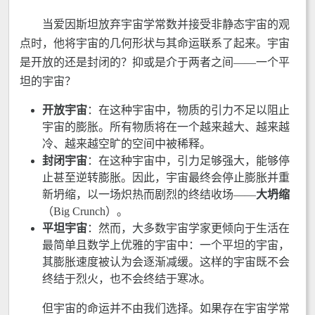
当爱因斯坦放弃宇宙学常数并接受非静态宇宙的观
点时，他将宇宙的几何形状与其命运联系了起来。宇宙
是开放的还是封闭的？抑或是介于两者之间——一个平
坦的宇宙？
开放宇宙
：在这种宇宙中，物质的引力不足以阻止
宇宙的膨胀。所有物质将在一个越来越大、越来越
冷、越来越空旷的空间中被稀释。
封闭宇宙
：在这种宇宙中，引力足够强大，能够停
止甚至逆转膨胀。因此，宇宙最终会停止膨胀并重
新坍缩，以一场炽热而剧烈的终结收场——
大坍缩
（Big Crunch）。
平坦宇宙
：然而，大多数宇宙学家更倾向于生活在
最简单且数学上优雅的宇宙中：一个平坦的宇宙，
其膨胀速度被认为会逐渐减缓。这样的宇宙既不会
终结于烈火，也不会终结于寒冰。
但宇宙的命运并不由我们选择。如果存在宇宙学常