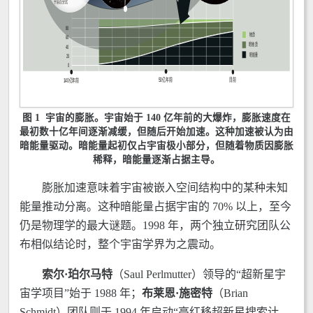
图 1
宇宙的膨胀
。宇宙始于 140 亿年前的大爆炸，膨胀速度在
最初数十亿年间逐渐减缓，但随后开始加速。这种加速被认为由
暗能量驱动。暗能量起初仅占宇宙极小部分，但随着物质因膨胀
稀释，暗能量逐渐占据主导。
膨胀加速意味着宇宙被嵌入空间结构中的某种未知
能量推动分离。这种暗能量占据宇宙的 70% 以上，至今
仍是物理学的最大谜题。1998 年，两个独立研究团队公
布相似结论时，整个宇宙学界为之震动。
索尔·珀尔马特
（Saul Perlmutter）领导的“超新星宇
宙学项目”始于 1988 年；
布莱恩·施密特
（Brian
Schmidt）团队则于 1994 年启动“高红移超新星搜索计