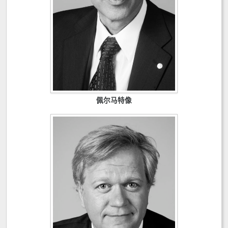
佩尔马特像