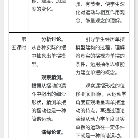
移、速度、加速
骤、有节奏，使学生深
度的变化。
化对运动与相互作用观
念、能量观念的理解。
第
分析讨论
。
引导学生经历单摆
五课时
从各种实际的摆
模型建构的过程，理解
中抽象出单摆模
将真实的摆视为单摆的
型。
条件，运用抽象思维能
力建立单摆的概念。
观察猜测
。
根据从摆动的漏
观察漏摆形成的位
斗中撒出的细沙
移-时间图像，从运动学
形状，猜测单摆
角度直观地呈现单摆运
的摆动也是一种
动的特点，再通过理论
简谐运动。
演绎从动力学角度证实
单摆的运动在一定条件
演绎论证
。
下就是一种简谐运动。