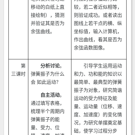
移动的白纸上直
较，若二者近似相等，
接绘制），猜测
则验证成功。或者读出
并验证其是否为
图线上若干点的横、纵
余弦曲线。
坐标值，输入计算机，
作出曲线，看其是否为
余弦函数图像。
第
分析讨论
。
引导学生运用运动
三课时
弹簧振子为什么
和力、功和能的知识以
会 如此运动？
最简单、最典型的弹簧
振子为对象，研究简谐
自主活动
。
运动的受力特征及能
通过填写表格，
量、运动量（位移、速
梳理半个周期内
度、加速度）的变化情
弹簧振子的能
况，为研究单摆奠定基
量、受力、位
础，使学习过程分步