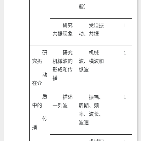
验）
研究
受迫振
1
共振现象
动、共振
研
研究
机械
1
究振
机械波的
波、横波和
形成和传
纵波
动
播
在介
质
描述
振幅、
1
中的
一列波
周期、频
率、波长、
传
波速
播