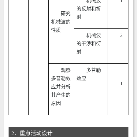
机械波
1
的反射和折
研究
射
机械波的
性质
机械波
2
的干涉和衍
射
观察
多普勒
多普勒效
效应
1
应并分析
其产生的
原因
2．重点活动设计