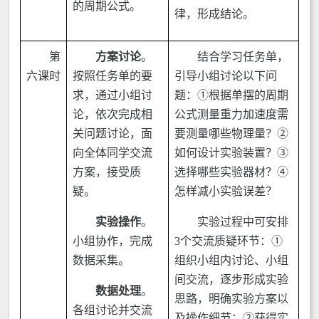
的周期公式。
律，形成结论。
第
方案讨论
。
结合学习任务单，
六课时
按照任务单的要
引导小组讨论以下问
求，通过小组讨
题：①根据单摆的周期
论，依次完成相
公式测量重力加速度需
关问题讨论，面
要测量哪些物理量？②
向全体同学交流
如何设计实验装置？③
方案，接受质
选择哪些实验器材？④
疑。
怎样减小实验误差？
实验操作
。
实验过程中可安排
小组协作，完成
3个交流质疑环节：①
数据采集。
组织小组内讨论、小组
间交流，逐步形成实验
数据处理
。
思路，明确实验方案以
各组讨论并交流
及操作细节；②获得实