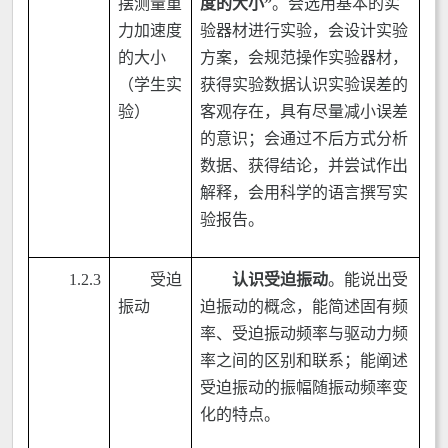
摆测量重
度的大小
”
。会选用基本的实
力加速度
验器材进行实验，会设计实验
的大小
方案，会规范操作实验器材，
（学生实
获得实验数据认识实验误差的
验）
客观存在，具有尽量减小误差
的意识；会通过不后方式分析
数据、获得结论，并尝试作出
解释，会用科学的语言撰写实
验报告。
1.2.3
受迫
认识受迫振动
。能说出受
振动
迫振动的概念，能简述固有频
率、受迫振动频率与驱动力频
率之间的区别和联系；能阐述
受迫振动的振幅随振动频率变
化的特点。