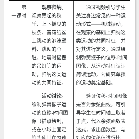
第
观察归纳
。
通过视频引导学生
一课时
观察荡起的秋
关注身边常见的一种运
千、上下摇曳的
动形式——机械振动，
枝条、音箱纸盆
在观察的基础上归纳这
上跳动的泡沫塑
类运动的共同特征，并
料、跳动的心
对其进行定义；通过绘
脏、地震时摇摆
制弹簧振子的位移-时间
的吊灯等的运
图像，从运动特征认识
动，归纳这类运
简谐运动，为研究单摆
动的共同特征。
的运动奠定基础。
活动讨论
。
验证位移-时间图像
绘制弹簧振子运
是否为余弦曲线，可引
动的位移-时间图
导学生在时间轴上取若
像（描点绘制，
于点，代入余弦函数表
或在小球上固定
达式，求出函数值，与
笔头使其在匀速
对应的位移值进行比