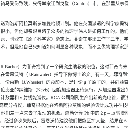
骑马受伤致残，只得举家迁到戈登（Gordon）市，在那里从事
到洛斯阿拉莫斯参加曼哈顿计划。他在英国派遣的科学家提特通（E.
也很小，但他却亲眼目睹了众多的物理学伟人是如何工作的。他
篇回忆录，刊登在《原子科学家》杂志上。菲奇在那里工作了三年，
技术，但是他自己只知道如何测量各种现象，而不会像物理学家
.Bacher）为菲奇找到了一个研究生助教的职位，这时菲奇尚未完
雷恩沃特（J.Rainwater）指导下做博士论文。有一天，菲
份惠勒（J.Wheeler）的预印本，是讨论 μ 子原子的，并
比亚的纳维斯（Nevis）回旋加速器正待运行。从加速器发出的
数器和 γ 射线能谱仪。RCA 公司刚刚生产出新的光电管，
冲高度分析仪，菲奇根据他在洛斯阿拉莫斯的经验设计成功并在
差一点失去了发现的机会。惠勒计算 Pb 中的 2 p – 1s 转变能
区。经过多次失败后，雷恩沃特建议他们把能区扩大些，结果在 6 Me