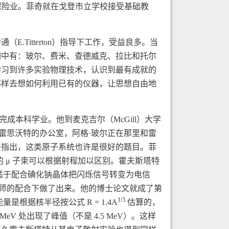
保险业。菲奇就在戈登市立学校接受基础教
Titterton）指导下工作，受益良多。当
们中有：玻尔、费米、查德威克、拉比和托尔
学习到许多实验物理技术，认识到最有成就的
那样去想如何利用已有的仪器，让思想自由地
成本科学业。他到麦克吉尔（McGill）大学
奇到雷思沃特的办公室，阿格·玻尔正在那里和雷
向菲奇指出，这类原子系统也许是很好的题目。菲
 μ 子束可以根据射程加以区别。霍夫斯塔特
很适于配合碘化钠晶体把闪烁信号转变为电信
技师的配合下做了出来。他的博士论文就成了第
1/3
量是根据核半径按公式 R = 1.4A
估算的，
V 处出现了峰值（不是 4.5 MeV）。这样