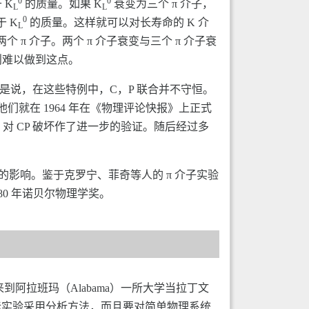
0
0
 K
的质量。如果 K
衰变为三个 π 介子，
L
L
0
于 K
的质量。这样就可以对长寿命的 K 介
L
 π 介子。两个 π 介子衰变与三个 π 介子衰
则难以做到这点。
就是说，在这些特例中，C，P 联合并不守恒。
们就在 1964 年在《物理评论快报》上正式
，对 CP 破坏作了进一步的验证。随后经过多
的影响。鉴于克罗宁、菲奇等人的 π 介子实验
80 年诺贝尔物理学奖。
来到阿拉班玛（Alabama）一所大学当拉丁文
际实验采用分析方法，而且要对简单物理系统