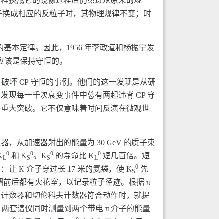
过程换成它的镜像过程后仍然遵从原来的规
子换成相应的反粒子时，其物理规律不变；时
基本定律。因此，1956 年李政道和杨振宁发
合应该是保持守恒的。
中找到了破坏 CP 守恒的事例。他们的这一发现是从研
中发现每一千次衰变事件中总有两起违背 CP 守
一重大突破。它不仅意味着时间反演在微观世
从加速器射出的能量为 30 GeV 的质子束
0
0
0
0
K
和 K
。K
的寿命比 K
短几百倍。短
L
S
S
L
0
 K 介子穿过长 17 米的氦袋，使 K
先
S
圈前后都有火花室，以记录粒子径迹。根据 π
烁计数器和切伦科夫计数器符合动作时，就提
。两套谱仪同时测量到两个带电 π 介子的能量