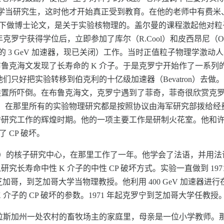
学当研究生，这时他才开始真正受到教育。在他的老师中有费米、爱德华·
on）指导下做博士论文，是关于实验核物理的。盖尔曼的课程激起他
克罗宁获得学位后，立即参加了库尔（R.Cool）和皮西昂尼（O.P
新建成的 3 GeV 加速器，现已关闭）工作。当时正值粒子物理学激动人
鲁克海文发现了长寿命的 K 介子。于是克罗宁开始作了一系列
们只好把实验转移到伯克利的十亿级加速器（Bevatron）去做。
装置所吓倒。在布鲁克海文，克罗宁遇到了菲奇，菲奇很欣赏克
顿。在那里所有的实验物理研究都是按照协议由海军研究部拨给经费。
宁研究工作的辉煌时期。他的一项主要工作是研制火花室。他和
了 CP 破坏。
ay）的核子研究中心，在那里工作了一年。他学会了法语，并用法语
长寿命中性 K 介子的中性 CP 破坏方式。实验一直做到 19
返回芝加哥，到芝加哥大学当物理教授。他利用 400 GeV 加速
介子的 CP 破坏的参数。1971 年起克罗宁到芝加哥大学任教授
于美国内布拉斯加州一处农村的畜牧场主的家庭里，母亲是一位小学教