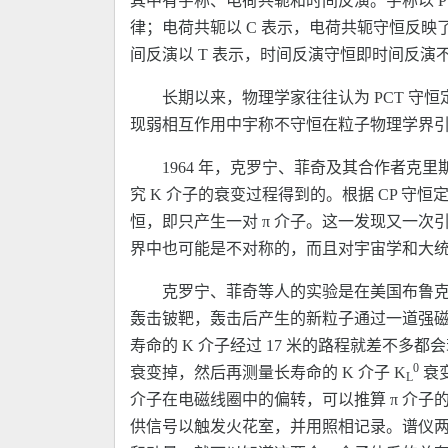
其中有宇称、电荷共轭和时间反演。宇称以 
律；电荷共轭以 C 表示，电荷共轭守恒反
间反演以 T 表示，时间反演守恒即时间反
长期以来，物理学家往往认为 PCT 守
现弱相互作用中宇称不守恒在粒子物理学界引起
1964 年，克罗宁、菲奇及其合作者克里斯坦
究 K 介子的衰变过程得到的。根据 CP 守恒
恒，即只产生一对 π 介子。这一发现又一
界中也可能是不对称的，而且对宇宙学和大
克罗宁、菲奇等人的实验是在美国布鲁克海
轰击铍靶，轰击后产生的新粒子通过一道强磁场
寿命的 K 介子经过 17 米的路程就差不多都
0
衰变掉，然后再测量长寿命的 K 介子 K
衰
L
介子在电磁线圈中的偏转，可以推算 π 介
供信号以触发火花室，并用照相记录。谱仪两