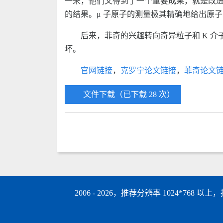
一来，他们又得到了一个重要成果，就是改
的结果。μ 子原子的测量极其精确地给出原
后来，菲奇的兴趣转向奇异粒子和 K 介子
坏。
官网链接
，
克罗宁论文链接
，
菲奇论文
文件下载（已下载 28 次）
2006 - 2026，推荐分辨率 1024*768 