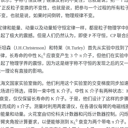
P 表示，宇称守恒反映了镜像反射的不变性，也就是说，把一个
映了正反粒子变换的不变性，也就是说，把参与一个过程的所有粒
演不变，也就是说，如果时间倒转，物理规律不变。
恒定律和能量、动量以及动量矩守恒定律一样，都是粒子物理学中的
了极大的震撼。但是人们仍然认为，即使 P 不守恒，CP 联
森（J.H.Christenson）和特莱（R.Turley）首先从实验
0
定律，长寿命的中性 K
应衰变产生 3 个 π 介子，但他们在实验
L
次引起了物理学界的震惊，因为这是继宇称不守恒的发现之后的又
统一理论有直接的影响。
文国家实验室做的。他们利用这个实验室的交变梯度同步加速器，
进行筛选，得到一束中性 K 介子。中性 K 介子有两种状态：
会衰变，仅仅保留长寿命的 K 介子。于是，他们设计了这样的步骤：让
变而成的 π 介子。测量时利用两套谱仪，在各谱仪每臂的电磁线
子的能量和动量。火花室由切伦科夫计数器和闪烁计数器控制。闪
0
臂夹角按计算要求，以便能够测到 K
衰变为两个带电 π 介子
L