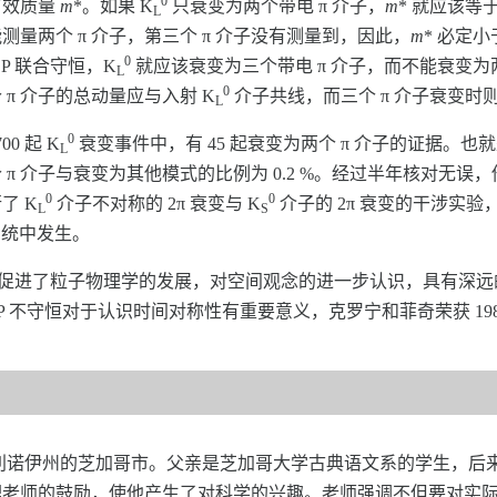
0
有效质量
m
*。如果 K
只衰变为两个带电 π 介子，
m
* 就应该等于
L
测量两个 π 介子，第三个 π 介子没有测量到，因此，
m
* 必定小
0
P 联合守恒，K
就应该衰变为三个带电 π 介子，而不能衰变为两个
L
0
 π 介子的总动量应与入射 K
介子共线，而三个 π 介子衰变时
L
0
0 起 K
衰变事件中，有 45 起衰变为两个 π 介子的证据。也
L
 介子与衰变为其他模式的比例为 0.2 %。经过半年核对无误，他
0
0
了 K
介子不对称的 2π 衰变与 K
介子的 2π 衰变的干涉实验
L
S
系统中发生。
大促进了粒子物理学的发展，对空间观念的进一步认识，具有深远
CP 不守恒对于认识时间对称性有重要意义，克罗宁和菲奇荣获 19
于美国伊利诺伊州的芝加哥市。父亲是芝加哥大学古典语文系的学生，后
理老师的鼓励，使他产生了对科学的兴趣。老师强调不但要对实