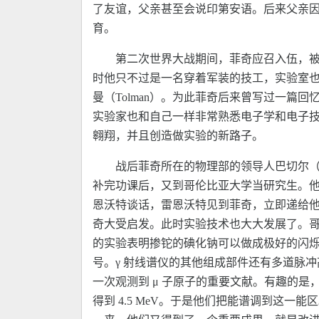
了友谊，父亲甚至会说印第安语。后来父亲因
育。
第二次世界大战期间，菲奇应召入伍，被送
时他只不过是一名穿着军装的技工，实验室
曼（Tolman）。为此菲奇后来曾写过一
实验家也和自己一样非常熟悉电子学和电子
翱翔，并且创造做实验的新路子。
战后菲奇所在的物理部的领导人巴切尔（R
补完功课后，又到哥伦比亚大学当研究生。他在
恩沃特谈话，雷恩沃特见到菲奇，立即递给他一
奇大受启发。此时实验技术也大大发展了。哥伦
的实验表明掺铊的碘化钠可以做成极好的闪烁计
号。γ 射线谱仪的其他组成部件还有多道脉
一次观测到 μ 子原子的重要文献。有趣的是，他们
得到 4.5 MeV。于是他们把能谱调到这一能