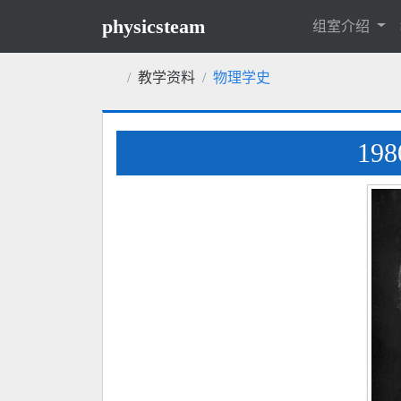
physicsteam
组室介绍
教学资料
物理学史
19