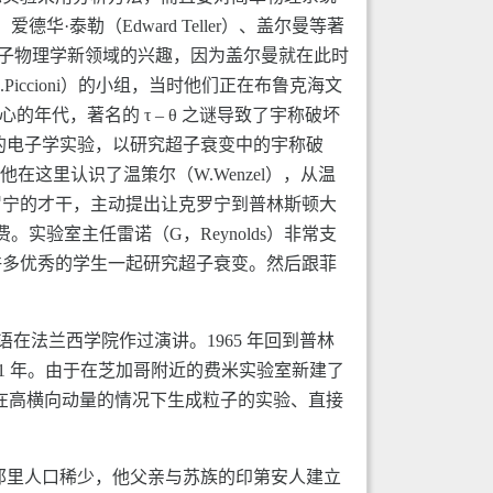
泰勒（Edward Teller）、盖尔曼等著
对粒子物理学新领域的兴趣，因为盖尔曼就在此时
iccioni）的小组，当时他们正在布鲁克海文
心的年代，著名的 τ – θ 之谜导致了宇称破坏
的电子学实验，以研究超子衰变中的宇称破
他在这里认识了温策尔（W.Wenzel），从温
罗宁的才干，主动提出让克罗宁到普林斯顿大
实验室主任雷诺（G，Reynolds）非常支
许多优秀的学生一起研究超子衰变。然后跟菲
在法兰西学院作过演讲。1965 年回到普林
71 年。由于在芝加哥附近的费米实验室新建了
器进行在高横向动量的情况下生成粒子的实验、直接
。
师。那里人口稀少，他父亲与苏族的印第安人建立