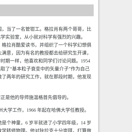
到美国，当了一名管钳工。格拉肖有两个哥哥，比
化学实验室，从小就对科学有强烈的兴趣。
求。格拉肖酷爱读书，并组织了一个科学幻想俱
不大满意，因为有名的教授都去给研究生开课，
期一样，他喜欢和同学们讨论问题。1954
取了“基本粒子衰变中的矢量介子”作为自己
里做了两年的研究工作，就在那段时期，他发现
想正是他的导师施温格首先倡导的。
利加州大学工作，1966 年起在哈佛大学任教授。
他是个神童，6 岁半就进了小学四年级，14 岁
从数学转修物理。他对狄拉克十分崇拜，打算做