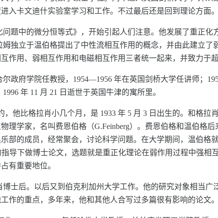
度进入卡文迪什实验室学习和工作。不过最后还是回到理论方面
正化问题中的微分恒等式》，开始引起人们注意。他发展了重正化方
萨拉姆独立于温伯格提出了中性流相互作用的概念，并由此建立了弱
相互作用、弱相互作用和电磁相互作用三者统一起来，并致力于
拉合尔政府学院任教授，1954—1956 年在英国剑桥大学任讲师；1
96 年 11 月 21 日逝世于英国牛津的寓所里。
他比格拉肖小几个月，是 1933 年 5 月 3 日出生的。和
学家，名叫费恩伯格（G.Feinberg）。费恩伯格和温伯格后
乐部的成员，经常聚会，讨论科学问题。在大学期间，温伯格就选
an）的指导下做博士论文，选题就是重正化理论在弱作用过程中强
中占有重要地位。
亚大学当博士后。以后又到伯克利加州大学工作。他的研究对象相当
他工作的重点，多年来，他和其他人合写过多篇很有影响的论文