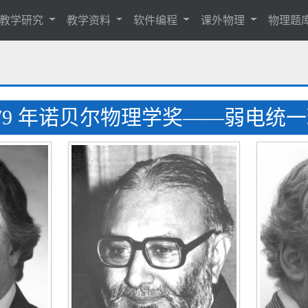
教学研究
教学资料
软件编程
课外物理
物理题
979 年诺贝尔物理学奖——弱电统