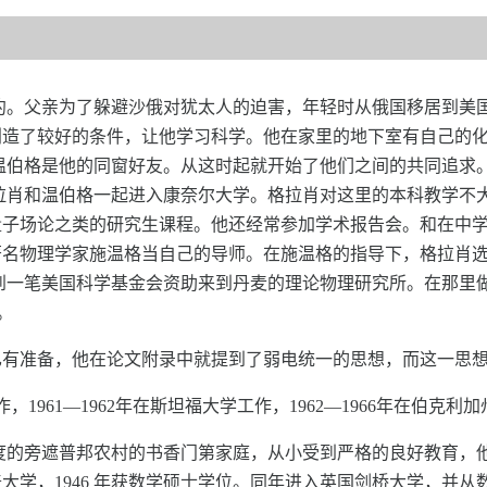
生于美国纽约。父亲为了躲避沙俄对犹太人的迫害，年轻时从俄国移居
创造了较好的条件，让他学习科学。他在家里的地下室有自己的
学，温伯格是他的同窗好友。从这时起就开始了他们之间的共同追
年格拉肖和温伯格一起进入康奈尔大学。格拉肖对这里的本科教学
子场论之类的研究生课程。他还经常参加学术报告会。和在中学时
名物理学家施温格当自己的导师。在施温格的指导下，格拉肖选
后得到一笔美国科学基金会资助来到丹麦的理论物理研究所。在那
。
已有准备，他在论文附录中就提到了弱电统一的思想，而这一思
工作，1961—1962年在斯坦福大学工作，1962—1966年在伯克
于原属印度的旁遮普邦农村的书香门第家庭，从小受到严格的良好教育，
大学，1946 年获数学硕士学位。同年进入英国剑桥大学，并