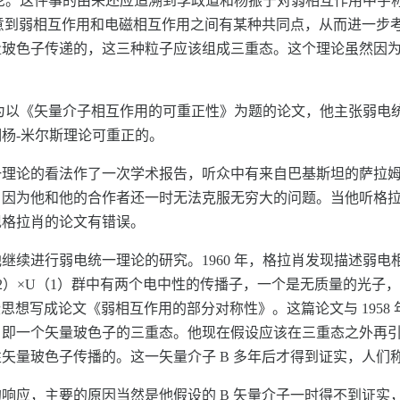
一理论。这件事的由来还应追溯到李政道和杨振宁对弱相互作用中
注意到弱相互作用和电磁相互作用之间有某种共同点，从而进一步考虑
玻色子传递的，这三种粒子应该组成三重态。这个理论虽然因为本
为以《矢量介子相互作用的可重正性》为题的论文，他主张弱电统一理
杨-米尔斯理论可重正的。
一理论的看法作了一次学术报告，听众中有来自巴基斯坦的萨拉
，因为他和他的合作者还一时无法克服无穷大的问题。当他听格
现格拉肖的论文有错误。
续进行弱电统一理论的研究。1960 年，格拉肖发现描述弱电相
（2）×U（1）群中有两个电中性的传播子，一个是无质量的光子
思想写成论文《弱相互作用的部分对称性》。这篇论文与 1958
，即一个矢量玻色子的三重态。他现在假设应该在三重态之外再
量玻色子传播的。这一矢量介子 B 多年后才得到证实，人们称
响应，主要的原因当然是他假设的 B 矢量介子一时得不到证实