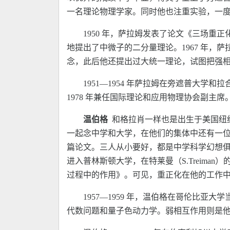
一名理论物理学家。同时他也注重实验，一
1950 年，萨拉姆发表了论文《三场重
地提出了中微子的二分量理论。1967 年，
念，此后他还提出过大统一理论，试图把强
1951—1954 年萨拉姆在旁遮普大学和
1978 年兼任国际理论和应用物理协会副主席。19
温伯格
和格拉肖一样也是出生于美国纽约，
一起念中学和大学，在他们的集体中还有一位物理
篇论文。三人从小要好，都是中学科学幻想俱
进入普林斯顿大学，在特莱曼（S.Treim
过程中的作用》。可见，重正化在他的工作
1957—1959 年，温伯格在哥伦比
代数问题和量子色动力学。弱相互作用则是