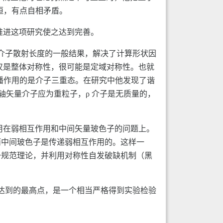
恒，有点自相矛盾。
推进这项研究使之达到完善。
π 介子散射长度的一般结果，解决了计算形状因
不仅是整体对称性，很可能是定域对称性。也就
播作用的是介子三重态。在研究中他发现了谐
轴矢量介子应为重粒子，ρ 介子是无质量的，
具用在弱相互作用和中间矢量玻色子的问题上。
而中间玻色子是传递弱相互作用的。这样一
一规范理论，并利用对称性自发破缺机制（黑
论达到的最高点，是一个相当严格得到实验检验
。