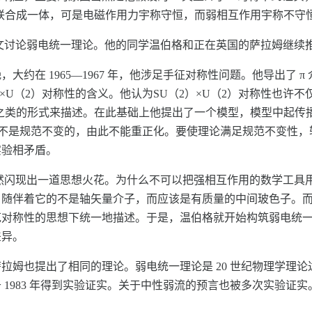
联合成一体，可是电磁作用力宇称守恒，而弱相互作用宇称不守
篇论文讨论弱电统一理论。他的同学温伯格和正在英国的萨拉姆继续
大约在 1965—1967 年，他涉足手征对称性问题。他导出了 
×U（2）对称性的含义。他认为SU（2）×U（2）对称性也许
之类的形式来描述。在此基础上他提出了一个模型，模型中起传
理论不是规范不变的，由此不能重正化。要使理论满足规范不变性，
实验相矛盾。
时偶然闪现出一道思想火花。为什么不可以把强相互作用的数学工
子，随伴着它的不是轴矢量介子，而应该是有质量的中间玻色子。
范对称性的思想下统一地描述。于是，温伯格就开始构筑弱电统
差异。
拉姆也提出了相同的理论。弱电统一理论是 20 世纪物理学理
1983 年得到实验证实。关于中性弱流的预言也被多次实验证实