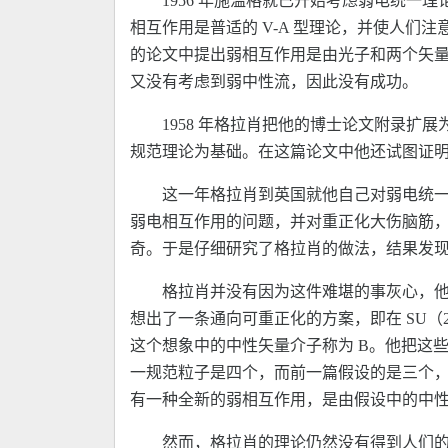
1956 年施温格就已开始考虑弱电统
相互作用是普适的 V-A 型理论，并使人们
的论文中提出弱相互作用是由光子和两个矢量
又没有考虑到弱中性流，因此没有成功。
1958 年格拉肖把他的博士论文附录扩展
规范理论为基础。在这篇论文中他还试图证明
这一年格拉肖到英国就他自己对弱电统
弱电相互作用的问题，并对重正化大伤脑筋
奇。于是仔细研究了格拉肖的做法，结果发
格拉肖并没有因为这件难堪的事灰心，他继
想出了一条通向可重正化的方案，即在 SU
这个想象中的中性矢量介子称为 B。他把这些
一规范粒子是四个，而前一篇假设的是三个
有一种全新的弱相互作用，是由假设中的中性矢
然而，格拉肖的理论仍然没有得到人们的