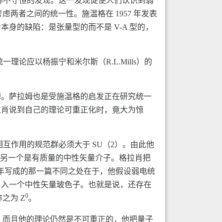
宇称不守恒的发现。这一发现促使人们认识到弱
两者之间的统一性。施温格在 1957 年发表
身的缺陷：是张量型的而不是 V-A 型的，
论应以杨振宁和米尔斯（R.L.Mills）的
姆。萨拉姆也是受施温格的启发正在研究统一
拉肖说到自己的理论可重正化时，竟大为惊
互作用的规范群必须大于 SU（2）。由此他
，另一个是有质量的中性矢量介子。格拉肖把
 年写成的那一篇不同之处在于，他假设弱电统
引入一个中性矢量玻色子。也就是说，还存在
0
之为 Z
。
，而且他的理论仍然是不可重正的，他把量子