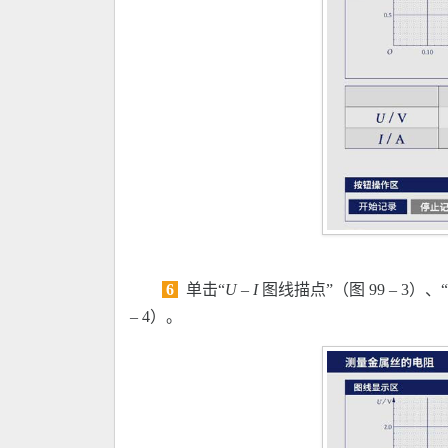
6
单击“
U
–
I
图线描点”（图 99 – 3）
– 4）。