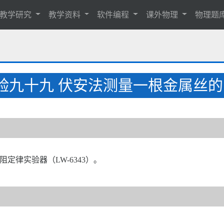
教学研究
教学资料
软件编程
课外物理
物理题
验九十九 伏安法测量一根金属丝的
、电阻定律实验器（LW-6343）。