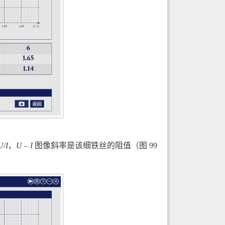
U
/
I
，
U
–
I
图像斜率是该细铁丝的阻值（图 99