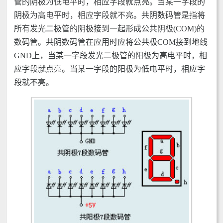
管的阴极为低电平时，相应字段就点亮。当某一字段的
阴极为高电平时，相应字段就不亮。共阴数码管是指将
所有发光二极管的阴极接到一起形成公共阴极(COM)的
数码管。共阴数码管在应用时应将公共极COM接到地线
GND上，当某一字段发光二极管的阳极为高电平时，相
应字段就点亮。当某一字段的阳极为低电平时，相应字
段就不亮。