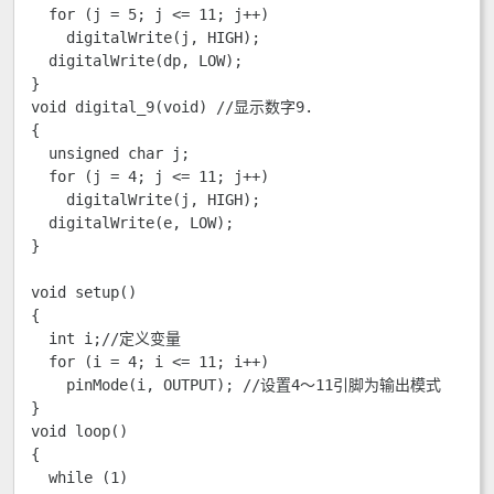
  for (j = 5; j <= 11; j++)

    digitalWrite(j, HIGH);

  digitalWrite(dp, LOW);

}

void digital_9(void) //显示数字9.

{

  unsigned char j;

  for (j = 4; j <= 11; j++)

    digitalWrite(j, HIGH);

  digitalWrite(e, LOW);

}

void setup()

{

  int i;//定义变量

  for (i = 4; i <= 11; i++)

    pinMode(i, OUTPUT); //设置4～11引脚为输出模式

}

void loop()

{

  while (1)
