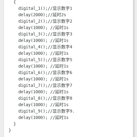
  {

    digital_1();//显示数字1

    delay(2000);//延时2s

    digital_2();//显示数字2

    delay(1000); //延时1s

    digital_3();//显示数字3

    delay(1000); //延时1s

    digital_4();//显示数字4

    delay(1000); //延时1s

    digital_5();//显示数字5

    delay(1000); //延时1s

    digital_6();//显示数字6

    delay(1000); //延时1s

    digital_7();//显示数字7

    delay(1000); //延时1s

    digital_8();//显示数字8

    delay(1000); //延时1s

    digital_9();//显示数字9.

    delay(1000); //延时1s

  }

}