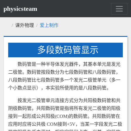
physicsteam
课外物理
爱上制作
多段数码管显示
数码管是一种半导体发光器件，其基本单元是发光
二极管。数码管按段数分为七段数码管和八段数码管，
八段数码管比七段数码管多一个发光二极管单元（多一
个小数点显示），本实验所使用的是八段数码管。
按发光二极管单元连接方式分为共阳极数码管和共
阴极数码管。共阳数码管是指将所有发光二极管的阳极
接到一起形成公共阳极(COM)的数码管。共阳数码管在
应用时应将公共极 COM接到+5V，当某一字段发光二极