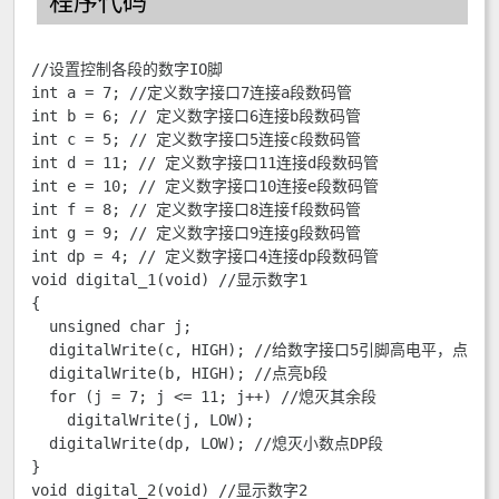
程序代码
//设置控制各段的数字IO脚

int a = 7; //定义数字接口7连接a段数码管

int b = 6; // 定义数字接口6连接b段数码管

int c = 5; // 定义数字接口5连接c段数码管

int d = 11; // 定义数字接口11连接d段数码管

int e = 10; // 定义数字接口10连接e段数码管

int f = 8; // 定义数字接口8连接f段数码管

int g = 9; // 定义数字接口9连接g段数码管

int dp = 4; // 定义数字接口4连接dp段数码管

void digital_1(void) //显示数字1

{

  unsigned char j;

  digitalWrite(c, HIGH); //给数字接口5引脚高电平，点亮c段
  digitalWrite(b, HIGH); //点亮b段

  for (j = 7; j <= 11; j++) //熄灭其余段

    digitalWrite(j, LOW);

  digitalWrite(dp, LOW); //熄灭小数点DP段

}

void digital_2(void) //显示数字2
