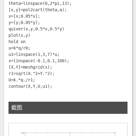
theta=linspace(0,2*pi,13);

[x,y]=pol2cart(theta,a);

x=[x;0.05*x];

y=[y;0.05*y];

quiver(x,y,0.5*x,0.5*y)

plot(x,y)

hold on

u=k*q/r0; 

u1=linspace(1,3,7)*u; 

x=linspace(-0.1,0.1,100);

[X,Y]=meshgrid(x);

r1=sqrt(X.^2+Y.^2);

U=k.*q./r1; 

contour(X,Y,U,u1);
截图