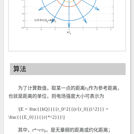
算法
为了计算数值，取某一点的距离
r
作为参考距离，
0
也就是距离的单位，则电场强度大小可表示为
\[E = \frac{{kQ}}{{r_0^2{{(r/{r_0})}^2}}} =
\frac{{{E_0}}}{{r{*^2}}}\]
其中，
r
*=
r
/
r
，是无量纲的距离或约化距离；
0