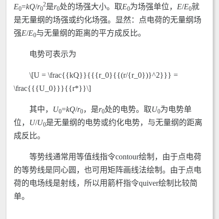
2
E
=
kQ
/
r
是
r
处的场强大小。取
E
为场强单位，
E
/
E
就
0
0
0
0
0
是无量纲的场强或约化场强。显然：点电荷的无量纲场
强
E
/
E
与无量纲的距离的平方成反比。
0
电势可表示为
\[U = \frac{{kQ}}{{{r_0}{{(r/{r_0})}^2}}} =
\frac{{{U_0}}}{{r*}}\]
其中，
U
=
kQ
/
r
，是
r
处的电势。取
U
为电势单
0
0
0
0
位，
U
/
U
是无量纲的电势或约化电势，与无量纲的距离
0
成反比。
等势线通常用等值线指令contour绘制，由于点电荷
的等势线是同心圆，也可用矩阵画线法绘制。由于点电
荷的电场线是射线，所以用箭杆指令quiver绘制比较简
单。