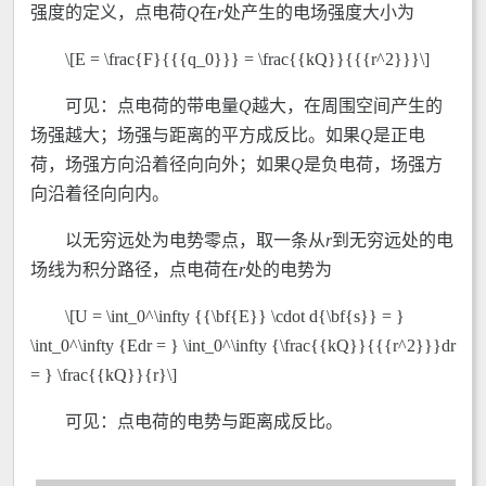
强度的定义，点电荷
Q
在
r
处产生的电场强度大小为
\[E = \frac{F}{{{q_0}}} = \frac{{kQ}}{{{r^2}}}\]
可见：点电荷的带电量
Q
越大，在周围空间产生的
场强越大；场强与距离的平方成反比。如果
Q
是正电
荷，场强方向沿着径向向外；如果
Q
是负电荷，场强方
向沿着径向向内。
以无穷远处为电势零点，取一条从
r
到无穷远处的电
场线为积分路径，点电荷在
r
处的电势为
\[U = \int_0^\infty {{\bf{E}} \cdot d{\bf{s}} = }
\int_0^\infty {Edr = } \int_0^\infty {\frac{{kQ}}{{{r^2}}}dr
= } \frac{{kQ}}{r}\]
可见：点电荷的电势与距离成反比。