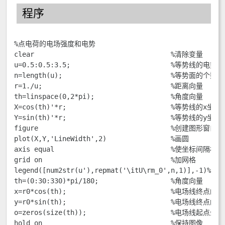
程序
%点电荷的电场强度和电势

clear                                  %清除变量

u=0.5:0.5:3.5;                         %等势线的电势

n=length(u);                           %等势面的个数

r=1./u;                                %距离向量

th=linspace(0,2*pi);                   %角度向量

X=cos(th)'*r;                          %等势线的x坐标

Y=sin(th)'*r;                          %等势线的y坐标

figure                                 %创建图形窗口

plot(X,Y,'LineWidth',2)                %画圆

axis equal                             %使坐标间隔相同

grid on                                %加网格

legend([num2str(u'),repmat('\itU\rm_0',n,1)],-1)%图例

th=(0:30:330)*pi/180;                  %角度向量

x=r0*cos(th);                          %电场线终点的x
y=r0*sin(th);                          %电场线终点的y
o=zeros(size(th));                     %电场线起点坐标

hold on                                %保持图像
