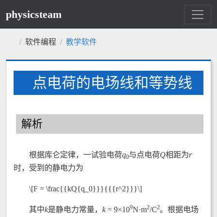
physicsteam
软件编程
教学软件
点电荷的电场线和等势线
解析
根据库仑定律，一试验电荷
q
与点电荷
Q
相距为
r
0
时，受到的静电力为
\[F = \frac{{kQ{q_0}}}{{{r^2}}}\]
9
2
2
其中
k
是静电力常量，
k
= 9×10
N·m
/C
。根据电场