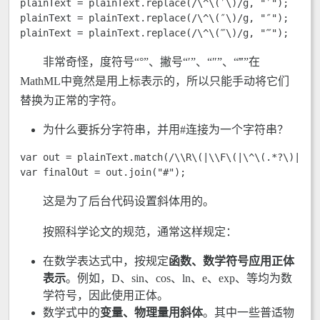
plainText = plainText.replace(/\^\(′\)/g, "′");

plainText = plainText.replace(/\^\(″\)/g, "″");

plainText = plainText.replace(/\^\(‴\)/g, "‴");
非常奇怪，度符号“°”、撇号“′”、“″”、“‴”在
MathML中竟然是用上标表示的，所以只能手动将它们
替换为正常的字符。
为什么要拆分字符串，并用#连接为一个字符串？
var out = plainText.match(/\\R\(|\\F\(|\^\(.*?\)|_\(.
var finalOut = out.join("#");
这是为了后台代码设置斜体用的。
按照科学论文的规范，通常这样规定：
在数学表达式中，按规定
函数、数学符号应用正体
表示
。例如，D、sin、cos、ln、e、exp、等均为数
学符号，因此使用正体。
数学式中的
变量、物理量用斜体
。其中一些普适物