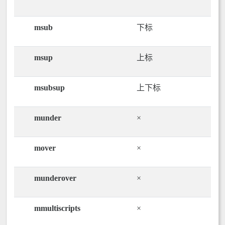
msub
下标
msup
上标
msubsup
上下标
munder
×
mover
×
munderover
×
mmultiscripts
×