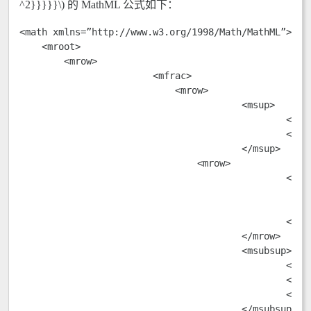
^2}}}}}\) 的 MathML 公式如下：
<math xmlns=”http://www.w3.org/1998/Math/MathML”>

    <mroot>

        <mrow>

			<mfrac>

			    <mrow>

					<msup>

						<mi>G</mi>

						<mo>&#x2032;</mo>

					</msup>

				<mrow>

						<msub>

							<mi>M</mi
							<mn>1</mn
						</msub>

					</mrow>

					<msubsup>

						<mi>T</mi>

						<mn>1</mn>

						<mn>2</mn>

					</msubsup>
