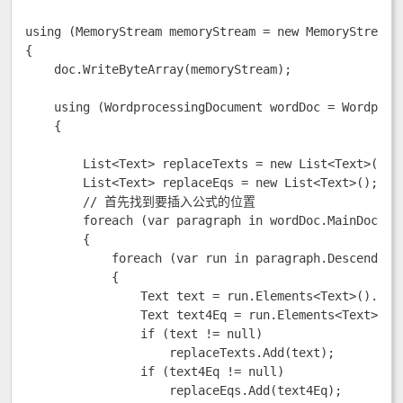
using (MemoryStream memoryStream = new MemoryStream()
{

    doc.WriteByteArray(memoryStream);

    using (WordprocessingDocument wordDoc = Wordproce
    {                   

        List<Text> replaceTexts = new List<Text>();

        List<Text> replaceEqs = new List<Text>();

        // 首先找到要插入公式的位置

        foreach (var paragraph in wordDoc.MainDocumen
        {

            foreach (var run in paragraph.Descendants
            {

                Text text = run.Elements<Text>().Wher
                Text text4Eq = run.Elements<Text>().W
                if (text != null)

                    replaceTexts.Add(text);

                if (text4Eq != null)

                    replaceEqs.Add(text4Eq);
