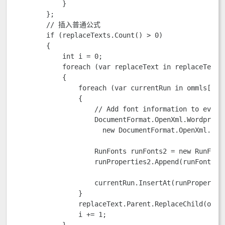
            }

        };

        // 插入普通公式

        if (replaceTexts.Count() > 0)

        {

            int i = 0;

            foreach (var replaceText in replaceTexts)
            {

                foreach (var currentRun in ommls[i].D
                {

                    // Add font information to every 
                    DocumentFormat.OpenXml.Wordproces
                      new DocumentFormat.OpenXml.Word
                    RunFonts runFonts2 = new RunFont
                    runProperties2.Append(runFonts2);
                    currentRun.InsertAt(runProperties
                }

                replaceText.Parent.ReplaceChild(ommls
                i += 1;
