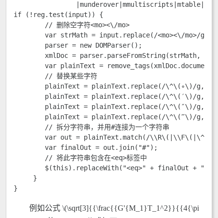
		|munderover|mmultiscripts|mtable|mlabeledtr|mtr|mtd|mstack|mlongdiv|msgroup|mscarries|mscarry|maction/i;

if (!reg.test(input)) {

        // 删除空字符<mo>⁡<\/mo>

        var strMath = input.replace(/<mo>⁡<\/mo>/g, ""
        parser = new DOMParser();

        xmlDoc = parser.parseFromString(strMath, "tex
        var plainText = remove_tags(xmlDoc.documentEl
        // 替换某些字符

        plainText = plainText.replace(/\^\(∘\)/g, "°"
        plainText = plainText.replace(/\^\(′\)/g, "′"
        plainText = plainText.replace(/\^\(″\)/g, "″"
        plainText = plainText.replace(/\^\(‴\)/g, "‴"
        // 拆分字符串，并用#连接为一个字符串

        var out = plainText.match(/\\R\(|\\F\(|\^\(.*
        var finalOut = out.join("#");

        // 将此字符串包含在<eq>标签中

        $(this).replaceWith("<eq>" + finalOut + "<eq>
     }

}
例如公式 \(\sqrt[3]{{\frac{{G'{M_1}T_1^2}}{{4{\pi