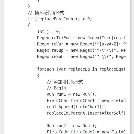
            }

        }

        // 插入域代码公式

        if (replaceEqs.Count() > 0)

        {

            int j = 0;

            Regex reTriFun = new Regex("sin|cos|tan|c
            Regex reVar = new Regex("^[a-zA-Z]+|
            Regex reSup = new Regex("^\\^\\(", Re
            Regex reSub = new Regex("^_\\(", Rege
            foreach (var replaceEq in replaceEqs)

            {

                // 添加域代码公式

                // Begin

                Run run1 = new Run();

                FieldChar fieldChar1 = new FieldChar(
                run1.Append(fieldChar1);

                replaceEq.Parent.InsertAfterSelf(run1
                Run run2 = new Run();

                FieldCode fieldCode2 = new FieldCode(