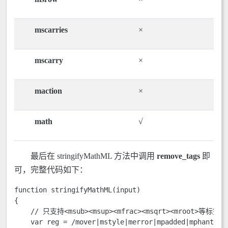
mscarries
×
mscarry
×
maction
×
math
√
最后在 stringifyMathML 方法中调用
remove_tags
即
可，完整代码如下：
function stringifyMathML(input)

{

    // 只支持<msub><msup><mfrac><msqrt><mroot>等标签

    var reg = /mover|mstyle|merror|mpadded|mphantom|m