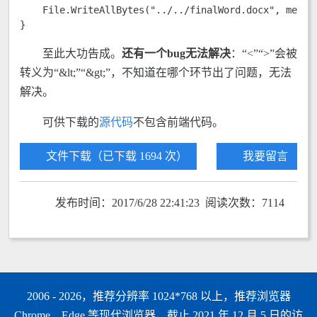
    File.WriteAllBytes("../../finalWord.docx", memory
}
至此大功告成。
还有一个
bug
无法解决
：“<”“>”会被
转义为“&lt;”“&gt;”，不知道在哪个环节出了问题，无法
解决。
可供下载的
源代码
不包含前端代码。
文件下载（已下载 1694 次）
我要留言
发布时间：2017/6/28 22:41:23 阅读次数：7114
2006 - 2026，推荐分辨率 1024*768 以上，推荐浏览器
Chrome、Edge 等现代浏览器，截止 2021 年 12 月 5 日的访