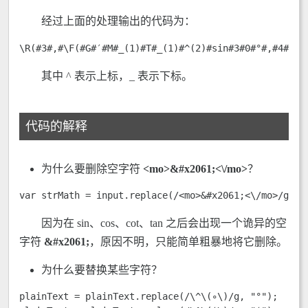
经过上面的处理输出的代码为：
\R(#3#,#\F(#G#′#M#_(1)#T#_(1)#^(2)#sin#3#0#°#,#4#π#^
其中 ^ 表示上标，_ 表示下标。
代码的解释
为什么要删除空字符
<mo>&#x2061;<\/mo>
？
var strMath = input.replace(/<mo>&#x2061;<\/mo>/g, "
因为在 sin、cos、cot、tan 之后会出现一个诡异的空
字符
&#x2061;
，原因不明，只能简单粗暴地将它删除。
为什么要替换某些字符？
plainText = plainText.replace(/\^\(∘\)/g, "°");
