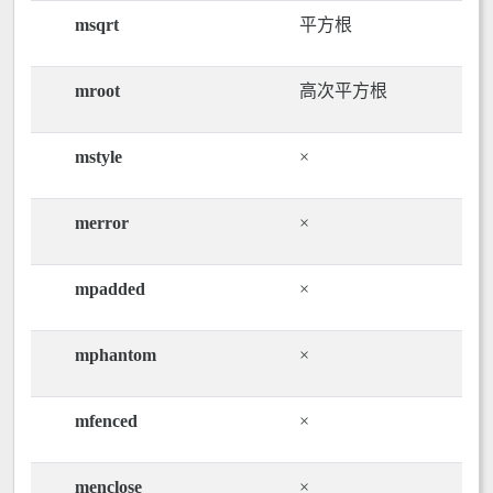
msqrt
平方根
mroot
高次平方根
mstyle
×
merror
×
mpadded
×
mphantom
×
mfenced
×
menclose
×