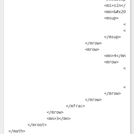
					<mi>sin</mi>

					<mo>&#x2061;</mo>

					<msup>

						<mn>30</mn>

						<mo>&#x2218;</mo>

					</msup>

				</mrow>

				<mrow>

					<mn>4</mn>

					<mrow>

						<msup>

							<mi>&#x03C0;</mi
							<mn>2</mn
						</msup>

					</mrow>

				</mrow>

			</mfrac>

		</mrow>

		<mn>3</mn>

	</mroot>

</math>