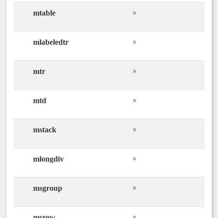
mtable
×
mlabeledtr
×
mtr
×
mtd
×
mstack
×
mlongdiv
×
msgroup
×
msrow
×