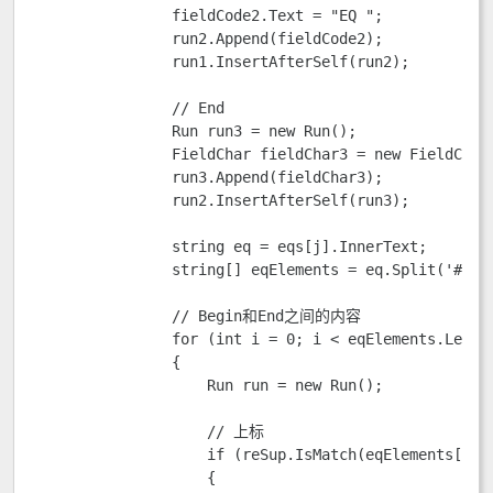
                fieldCode2.Text = "EQ ";

                run2.Append(fieldCode2);

                run1.InsertAfterSelf(run2);

                // End

                Run run3 = new Run();

                FieldChar fieldChar3 = new FieldChar(
                run3.Append(fieldChar3);

                run2.InsertAfterSelf(run3);

                string eq = eqs[j].InnerText;

                string[] eqElements = eq.Split('#');

                // Begin和End之间的内容

                for (int i = 0; i < eqElements.Length
                {

                    Run run = new Run();

                    // 上标

                    if (reSup.IsMatch(eqElements[i]))
                    {
