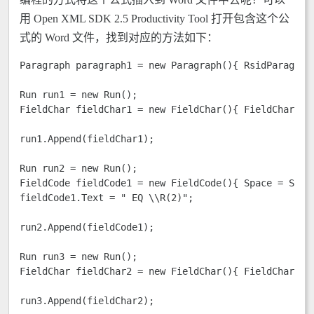
用 Open XML SDK 2.5 Productivity Tool 打开包含这个公
式的 Word 文件，找到对应的方法如下：
Paragraph paragraph1 = new Paragraph(){ RsidParagrap
Run run1 = new Run();

FieldChar fieldChar1 = new FieldChar(){ FieldCharType
run1.Append(fieldChar1);

Run run2 = new Run();

FieldCode fieldCode1 = new FieldCode(){ Space = Space
fieldCode1.Text = " EQ \\R(2)";

run2.Append(fieldCode1);

Run run3 = new Run();

FieldChar fieldChar2 = new FieldChar(){ FieldCharType
run3.Append(fieldChar2);
