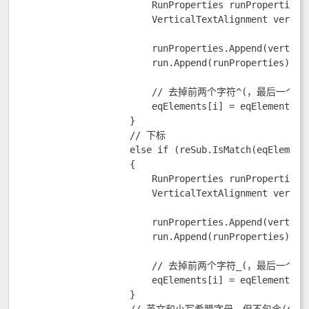
                        RunProperties runProperties =
                        VerticalTextAlignment vertica
						    Val = VerticalPositionValues.Superscript };

                        runProperties.Append(vertical
                        run.Append(runProperties);

                        // 去掉前两个字符^(，最后一个字符
                        eqElements[i] = eqElements[i]
                    }

                    // 下标

                    else if (reSub.IsMatch(eqElements
                    {

                        RunProperties runProperties =
                        VerticalTextAlignment vertica
						    Val = VerticalPositionValues.Subscript };

                        runProperties.Append(vertical
                        run.Append(runProperties);

                        // 去掉前两个字符_(，最后一个字符
                        eqElements[i] = eqElements[i]
                    }
