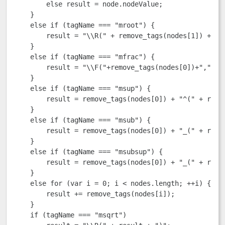
        else result = node.nodeValue;

    }

    else if (tagName === "mroot") {

        result = "\\R(" + remove_tags(nodes[1]) + ","
    }

    else if (tagName === "mfrac") {

        result = "\\F("+remove_tags(nodes[0])+","+rem
    }

    else if (tagName === "msup") {

        result = remove_tags(nodes[0]) + "^(" + remov
    }

    else if (tagName === "msub") {

        result = remove_tags(nodes[0]) + "_(" + remov
    }

    else if (tagName === "msubsup") {

        result = remove_tags(nodes[0]) + "_(" + remo
    }

    else for (var i = 0; i < nodes.length; ++i) {

        result += remove_tags(nodes[i]);

    }

    if (tagName === "msqrt")
