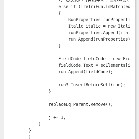
                    // 英文和小写希腊字母，但不包含(sin、c
                    else if (!reTriFun.IsMatch(eqElem
                    {

                        RunProperties runProperties =
                        Italic italic = new Italic();
                        runProperties.Append(italic);
                        run.Append(runProperties);

                    }

                    FieldCode fieldCode = new FieldCo
                    fieldCode.Text = eqElements[i];

                    run.Append(fieldCode);

                    run3.InsertBeforeSelf(run);

                }

                replaceEq.Parent.Remove();

                j += 1;

            }

        }

	}
