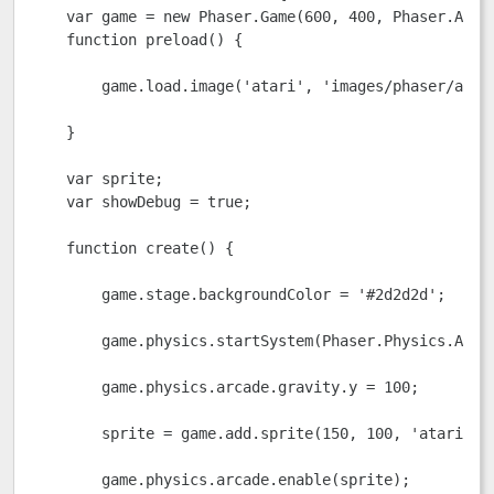
    var game = new Phaser.Game(600, 400, Phaser.AUTO
    function preload() {

        game.load.image('atari', 'images/phaser/atari
    }

    var sprite;

    var showDebug = true;

    function create() {

        game.stage.backgroundColor = '#2d2d2d';

        game.physics.startSystem(Phaser.Physics.ARCAD
        game.physics.arcade.gravity.y = 100;

        sprite = game.add.sprite(150, 100, 'atari');

        game.physics.arcade.enable(sprite);
