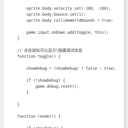
        sprite.body.velocity.set(-100, -100);

        sprite.body.bounce.set(1);

        sprite.body.collideWorldBounds = true;

        game.input.onDown.add(toggle, this);

    }

    // 点击鼠标可以显示\隐藏调试信息

    function toggle() {

        showDebug = (showDebug) ? false : true;

        if (!showDebug) {

            game.debug.reset();

        }

    }

    function render() {
