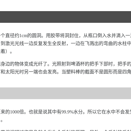
个直径约1cm的圆洞。用胶带将洞封住，从瓶口倒入水并滴入
看到激光光线一边反复发生全反射，一边在飞溅出的弯曲的水柱
进着）。
把身边的物体变成光纤了。光照射到啤酒杯的把手下部时，把手
灯和太阳光时另一端也会发亮。当塑料棒的截面不是圆形而是四
的1000倍。也就是说其中有99.9%水分。所以它在水中不
了。