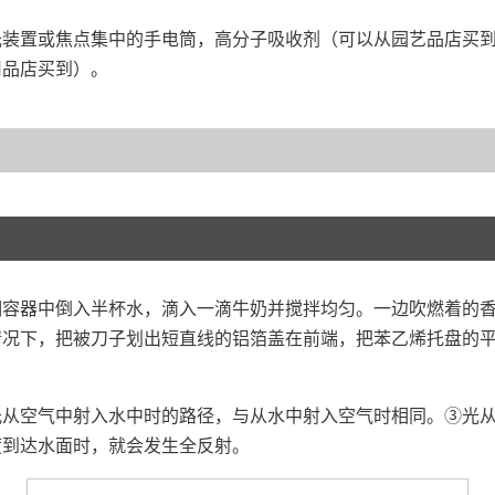
光装置或焦点集中的手电筒，高分子吸收剂（可以从园艺品店买
用品店买到）。
明容器中倒入半杯水，滴入一滴牛奶并搅拌均匀。一边吹燃着的
情况下，把被刀子划出短直线的铝箔盖在前端，把苯乙烯托盘的
光从空气中射入水中时的路径，与从水中射入空气时相同。③光
度到达水面时，就会发生全反射。