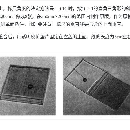
上。标尺角度的决定方法是：0.1G时，按10∶1的直角三角形
每边9cm，做成8张，在260mm×260mm的范围内制作原版，
内侧单面粘住。此时要注意：标尺的垂直线要与盒的上面垂直。
重合后，用透明胶将垫片固定在盒盖的上面。线的长度为5cm左