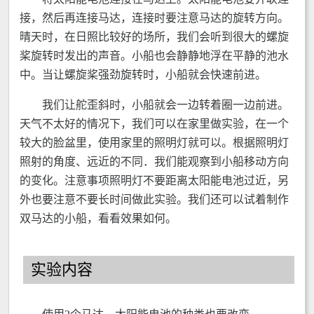
接，然后再连接马达，连接时要注意马达的旋转方向。
晴天时，在日照比较好的场所，我们会听到很大的螺旋
桨旋转时发出的声音。小船也会静静地浮在平静的池水
中。当让螺旋桨强劲旋转时，小船就会快速前进。
我们让舵歪斜时，小船就会一边转着圈一边前进。
天气不太好的情况下，我们可以在家里做实验，在一个
较大的脸盆里，使用家里的照明灯就可以。根据照明灯
照射的角度、远近的不同．我们能观察到小船移动方向
的变化。注意事项照明灯不要距离太阳能电池过近，另
外也要注意不要长时间做此实验。我们还可以试着制作
双马达的小船，看看效果如何。
实验内容