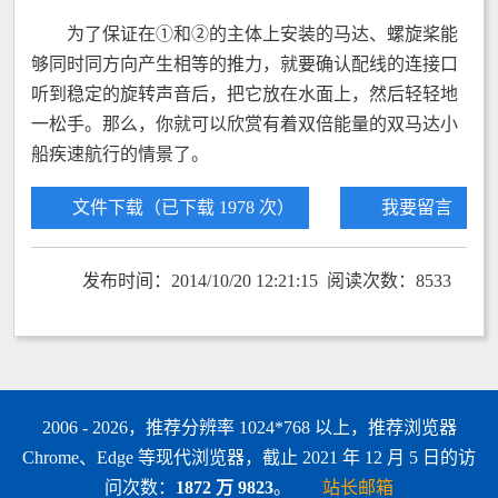
为了保证在①和②的主体上安装的马达、螺旋桨能
够同时同方向产生相等的推力，就要确认配线的连接口
听到稳定的旋转声音后，把它放在水面上，然后轻轻地
一松手。那么，你就可以欣赏有着双倍能量的双马达小
船疾速航行的情景了。
文件下载（已下载 1978 次）
我要留言
发布时间：2014/10/20 12:21:15 阅读次数：8533
2006 - 2026，推荐分辨率 1024*768 以上，推荐浏览器
Chrome、Edge 等现代浏览器，截止 2021 年 12 月 5 日的访
问次数：
1872 万 9823
。
站长邮箱