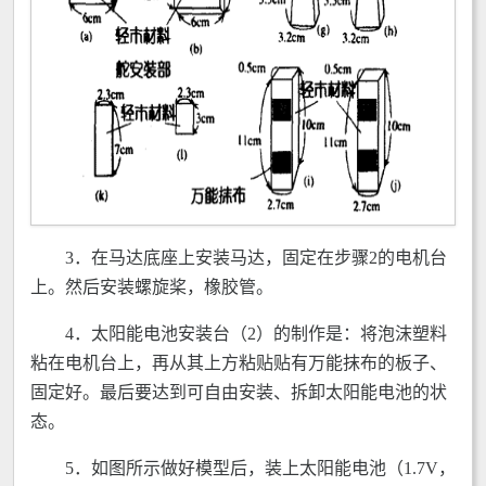
3．在马达底座上安装马达，固定在步骤2的电机台
上。然后安装螺旋桨，橡胶管。
4．太阳能电池安装台（2）的制作是：将泡沫塑料
粘在电机台上，再从其上方粘贴贴有万能抹布的板子、
固定好。最后要达到可自由安装、拆卸太阳能电池的状
态。
5．如图所示做好模型后，装上太阳能电池（1.7V，