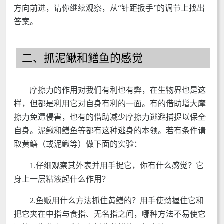
方向前进，请你继续观察，从“针距扳手”的调节上找出
答案。
二、抓泥鳅和鳝鱼的感觉
摩擦力的作用对我们有利也有弊，在生物界也是这
样，但都是利用它对自身有利的一面。有的借助增大摩
擦力免遭侵害，也有的借助减少摩擦力逃避捕捉以保全
自身。泥鳅和鳝鱼等都有这种逃身的本领。若有条件请
取黄鳝（或泥鳅等）做下面的实验：
1.仔细观察其外表并用手捉它，你有什么感觉？它
身上一层粘液起什么作用？
2.鱼贩用什么方法抓住黄鳝的？用手使劲握住它和
把它夹在中指与食指、无名指之间，哪种方法不易使它