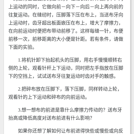
上运动的同时，它做向前－向下－向后－向上再向前的
往复运动。在缝纫时，压脚落下压在布上，当送布牙向
上运动时，齿牙超出板面嵌压在布上，增大了摩擦力，
在向前运动时便把布带动前移了。这样每缝一针，布便
前移一次，前移距离的大小便是针距。若有条件，请做
下面的实验。
1.将机针卸下抬起机头的压脚，用右手慢慢顺转右
侧的上轮，观看针杆上下运动，同时把左手指放在压脚
下的空挡上，试试送布牙往复运动时齿对手的触感。
2.把碎布放在压脚下，落下压脚，同样转动上轮，
观看针的上下运动和碎布的向前运动。
3.想一想布的前进是靠什么摩擦力传动的？送布牙
抬高或降低高度对送布前进有什么影响？
如果你还想了解如何让布前进得快些或慢些或向反