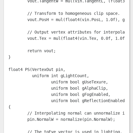
	vout.TangentW = mul(vin.TangentL, (float3x3)gWorld);

	// Transform to homogeneous clip space.

	vout.PosH = mul(float4(vin.PosL, 1.0f), gWorldViewProj);

	// Output vertex attributes for interpolation across triangle.

	vout.Tex = mul(float4(vin.Tex, 0.0f, 1.0f), gTexTransform).xy;

	return vout;

}

float4 PS(VertexOut pin, 

          uniform int gLightCount, 

		  uniform bool gUseTexure, 

		  uniform bool gAlphaClip, 

		  uniform bool gFogEnabled, 

		  uniform bool gReflectionEnabled) : SV_Target

{

	// Interpolating normal can unnormalize it, so normalize it.

	pin.NormalW = normalize(pin.NormalW);

	// The toEye vector is used in lighting.
