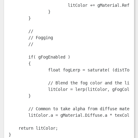
			litColor += gMaterial.Reflect*reflectionColor;

		}

	}

	//

	// Fogging

	//

	if( gFogEnabled )

	{

		float fogLerp = saturate( (distToEye - gFogStart) / gFogRange ); 

		// Blend the fog color and the lit color.

		litColor = lerp(litColor, gFogColor, fogLerp);

	}

	// Common to take alpha from diffuse material and texture.

	litColor.a = gMaterial.Diffuse.a * texColor.a;

    return litColor;

}