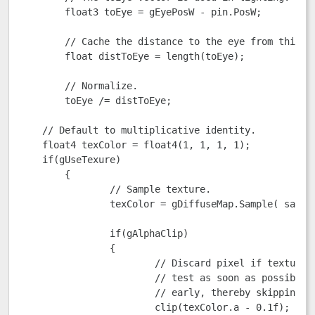
	float3 toEye = gEyePosW - pin.PosW;

	// Cache the distance to the eye from this surface point.

	float distToEye = length(toEye);

	// Normalize.

	toEye /= distToEye;

    // Default to multiplicative identity.

    float4 texColor = float4(1, 1, 1, 1);

    if(gUseTexure)

	{

		// Sample texture.

		texColor = gDiffuseMap.Sample( samLinear, pin.Tex );

		if(gAlphaClip)

		{

			// Discard pixel if texture alpha < 0.1.  Note that we do this

			// test as soon as possible so that we can potentially exit the shader 

			// early, thereby skipping the rest of the shader code.

			clip(texColor.a - 0.1f);
