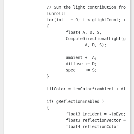
		// Sum the light contribution from each light source.  

		[unroll]

		for(int i = 0; i < gLightCount; ++i)

		{

			float4 A, D, S;

			ComputeDirectionalLight(gMaterial, gDirLights[i], bumpedNormalW, toEye, 

				A, D, S);

			ambient += A;

			diffuse += D;

			spec    += S;

		}

		litColor = texColor*(ambient + diffuse) + spec;

		if( gReflectionEnabled )

		{

			float3 incident = -toEye;

			float3 reflectionVector = reflect(incident, bumpedNormalW);

			float4 reflectionColor  = gCubeMap.Sample(samLinear, reflectionVector);
