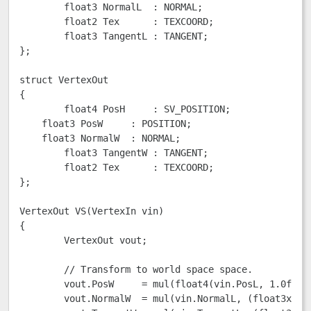
	float3 NormalL  : NORMAL;

	float2 Tex      : TEXCOORD;

	float3 TangentL : TANGENT;

};

struct VertexOut

{

	float4 PosH     : SV_POSITION;

    float3 PosW     : POSITION;

    float3 NormalW  : NORMAL;

	float3 TangentW : TANGENT;

	float2 Tex      : TEXCOORD;

};

VertexOut VS(VertexIn vin)

{

	VertexOut vout;

	// Transform to world space space.

	vout.PosW     = mul(float4(vin.PosL, 1.0f), gWorld).xyz;

	vout.NormalW  = mul(vin.NormalL, (float3x3)gWorldInvTranspose);
