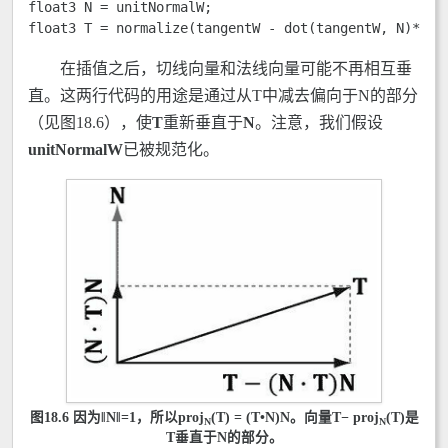
float3 N = unitNormalW;

float3 T = normalize(tangentW - dot(tangentW, N)*N);
在插值之后，切线向量和法线向量可能不再相互垂
直。这两行代码的用途是通过从T中减去偏向于N的部分
（见图18.6），使
T
重新垂直于
N
。注意，我们假设
unitNormalW
已被规范化。
图18.6 因为‖
N
‖=1，所以proj
(
T
) = (
T
•
N
)
N
。向量
T
− proj
(
T
)是
N
N
T
垂直于
N
的部分。