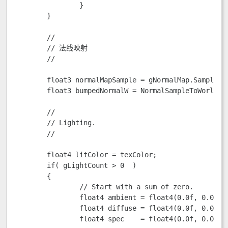
		}

	}

	//

	// 法线映射

	//

	float3 normalMapSample = gNormalMap.Sample(samLinear, pin.Tex).rgb;

	float3 bumpedNormalW = NormalSampleToWorldSpace(normalMapSample, pin.NormalW, pin.TangentW);

	//

	// Lighting.

	//

	float4 litColor = texColor;

	if( gLightCount > 0  )

	{  

		// Start with a sum of zero. 

		float4 ambient = float4(0.0f, 0.0f, 0.0f, 0.0f);

		float4 diffuse = float4(0.0f, 0.0f, 0.0f, 0.0f);

		float4 spec    = float4(0.0f, 0.0f, 0.0f, 0.0f);
