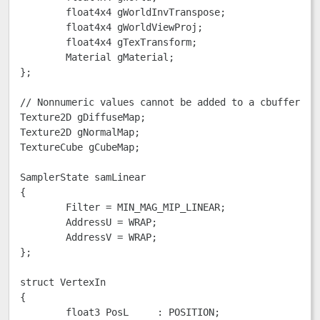
	float4x4 gWorldInvTranspose;

	float4x4 gWorldViewProj;

	float4x4 gTexTransform;

	Material gMaterial;

}; 

// Nonnumeric values cannot be added to a cbuffer.

Texture2D gDiffuseMap;

Texture2D gNormalMap;

TextureCube gCubeMap;

SamplerState samLinear

{

	Filter = MIN_MAG_MIP_LINEAR;

	AddressU = WRAP;

	AddressV = WRAP;

};

struct VertexIn

{

	float3 PosL     : POSITION;
