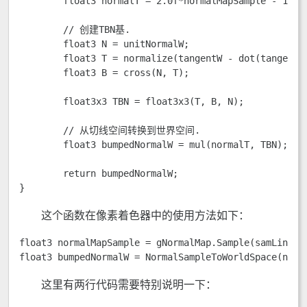
	float3 normalT = 2.0f*normalMapSample - 1.0f;

	// 创建TBN基.

	float3 N = unitNormalW;

	float3 T = normalize(tangentW - dot(tangentW, N)*N);

	float3 B = cross(N, T);

	float3x3 TBN = float3x3(T, B, N);

	// 从切线空间转换到世界空间.

	float3 bumpedNormalW = mul(normalT, TBN);

	return bumpedNormalW;

}
这个函数在像素着色器中的使用方法如下：
float3 normalMapSample = gNormalMap.Sample(samLinear,
float3 bumpedNormalW = NormalSampleToWorldSpace(norm
这里有两行代码需要特别说明一下：