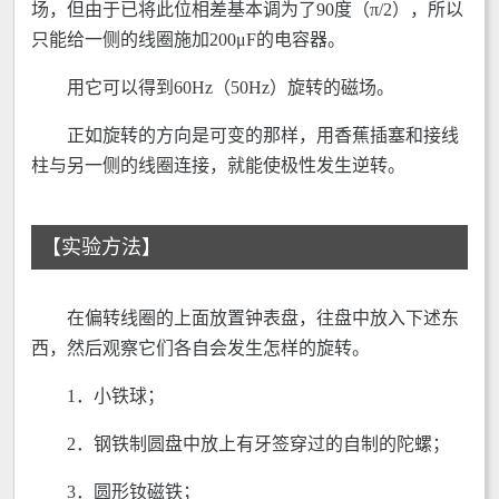
场，但由于已将此位相差基本调为了90度（π/2），所以
只能给一侧的线圈施加200μF的电容器。
用它可以得到60Hz（50Hz）旋转的磁场。
正如旋转的方向是可变的那样，用香蕉插塞和接线
柱与另一侧的线圈连接，就能使极性发生逆转。
【实验方法】
在偏转线圈的上面放置钟表盘，往盘中放入下述东
西，然后观察它们各自会发生怎样的旋转。
1．小铁球；
2．钢铁制圆盘中放上有牙签穿过的自制的陀螺；
3．圆形钕磁铁；