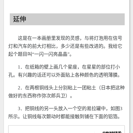
延伸
这是在一本画册里发现的灵感，与将灯泡用在信号
灯和汽车的前大灯相比，多少还是有些改进的。我给它
起个题目叫“一闪一闪亮晶晶”。
1．在纸箱的壁上画几个星座，在星星的部位打小
孔。有兴趣的话还可以外面贴上各种颜色的透明薄膜。
2．在两根铜线头上分别粘上一团粘土（日本把这种
做好的东西称作弥次郎兵卫）。
3．把铜线的另一头放入一个空的易拉罐中，如图3
所示。让铜线每次颤动时都能接触到铺在下面的铝箔。