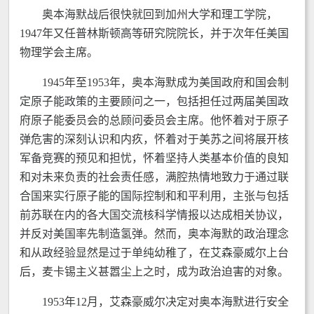
奥本海默战后很快就回到加州大学和理工学院，
1947年又任普林斯顿高等研究院院长，并于次年任美国
物理学会主席。
1945年至1953年，奥本海默成为美国政府和国会制
定原子能政策的主要顾问之一，包括担任过两届美国政
府原子能委员会的总顾问委员会主席。他怀着对于原子
弹危害的深刻认识和内疚，怀着对于美苏之间将展开核
军备竞赛的预见和担忧，怀着坚持人类基本价值的良知
和对未来负责的社会责任感，满腔热情地致力于通过联
合国来实行原子能的国际控制和和平利用，主张与包括
前苏联在内的各大国交流核科学情报以达成相关协议，
并反对美国率先制造氢弹。然而，奥本海默的政治理念
和从政经验显然是过于单纯幼稚了，在艾森豪威尔上台
后，麦卡锡主义甚嚣尘上之时，成为政治迫害的对象。
1953年12月，艾森豪威尔决定对奥本海默进行安全