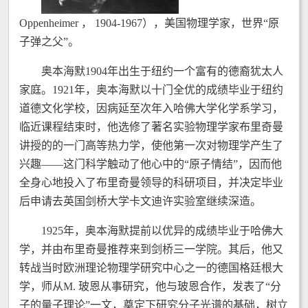
Oppenheimer ， 1904-1967），美国物理学家，世界“原
子弹之父”。
奥本海默1904年出生于纽约一个富有的德裔犹太人
家庭。1921年，奥本海默以十门全优的成绩毕业于纽约
道德文化学校，因病延至次年入哈佛大学化学系学习，
临近课程结束时，他选修了著名实验物理学家布里奇曼
讲授的的一门高等热力学，使他第一次对物理学产生了
兴趣——这门科学触动了他心中的“原子情结”，因而他
全身心地投入了布里奇曼领导的科研项目，并决定毕业
后申请去英国剑桥大学卡文迪许实验室继续深造。
1925年，奥本海默提前以优异的成绩毕业于哈佛大
学，并由布里奇曼推荐来到剑桥三一学院。其后，他又
转战当时欧洲理论物理学研究中心之一的德国格廷根大
学，师从M. 玻恩从事研究，他与玻恩合作，发表了“分
子的量子理论”一文，奠定下研究分子光谱的基础，树立