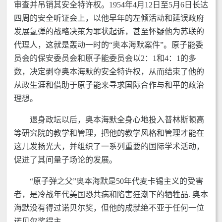
审查并吊销其安全特许权。1954年4月12日至5月6日长达
四周的安全听证会上，以他早年的左倾活动和延误政府
发展氢弹的战略决策为罪状起诉，甚至怀疑他为苏联的
代理人，这就是轰动一时的“奥本海默案件”。原子能委
员会的保安委员会和原子能委员会以2：1和4：1的多
数，决定剥夺奥本海默的安全特许权，从而结束了他的
从政生涯和借助于原子能来寻求国际合作与和平的政治
理想。
退身政坛以后，奥本海默全身心地投入普林斯顿高
等研究院的教学和管理，把他的教学风格和管理才能在
这儿发扬光大，并组织了一系列重要的国际学术活动，
促进了其间量子场论的发展。
“原子弹之父”奥本海默是50年代麦卡锡主义的受害
者，是冷战年代美国恐共病和陷害狂潮下的牺牲品. 奥本
海默没有得过诺贝尔奖，但他的成就绝不亚于任何一位
诺贝尔奖得主。