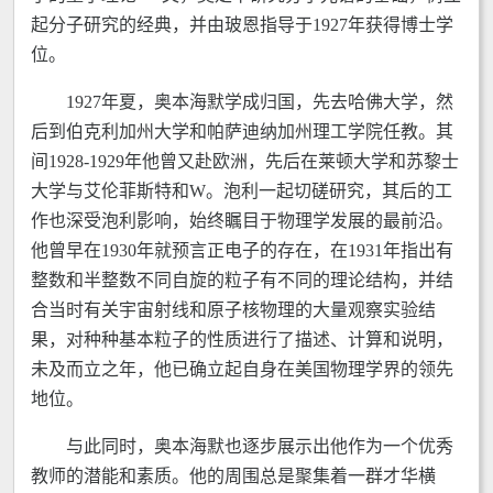
起分子研究的经典，并由玻恩指导于1927年获得博士学
位。
1927年夏，奥本海默学成归国，先去哈佛大学，然
后到伯克利加州大学和帕萨迪纳加州理工学院任教。其
间1928-1929年他曾又赴欧洲，先后在莱顿大学和苏黎士
大学与艾伦菲斯特和W。泡利一起切磋研究，其后的工
作也深受泡利影响，始终瞩目于物理学发展的最前沿。
他曾早在1930年就预言正电子的存在，在1931年指出有
整数和半整数不同自旋的粒子有不同的理论结构，并结
合当时有关宇宙射线和原子核物理的大量观察实验结
果，对种种基本粒子的性质进行了描述、计算和说明，
未及而立之年，他已确立起自身在美国物理学界的领先
地位。
与此同时，奥本海默也逐步展示出他作为一个优秀
教师的潜能和素质。他的周围总是聚集着一群才华横