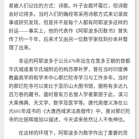
易被人们记住的方式：诗歌。叶子会腐坏霉烂，但诗歌
会好记得多。当时人们的确经常采用诗歌方式来记录故
事或研究发现，但是并不是每个人都有阿耶波多这样的
好运——事实上，他的代表作《阿耶波多历数书》曾失
传了约一千年，后来才又由另一位数学家找到抄本并整
理了出来。
幸运的阿耶波多于公元476年出生在笈多王朝的首都
华氏城或者华氏城附近的拘苏摩补罗，曾在当时印度佛
教最高学府和学术中心那烂陀寺学习与工作多年。当时
的那烂陀寺可以类比于亚历山大图书馆，据称有多达九
百万卷的藏书，盛时曾有万名僧人学者聚居于此，演习
大乘佛典、天文学、数学及医学等。唐代高僧义净在公
元691年成书的《大唐西域求法高僧传》中，曾对那烂陀
寺的壮丽辉煌加以描述，今天读来依然让人不免神往。
在这样的环境下，阿耶波多为数学作出了重要的贡