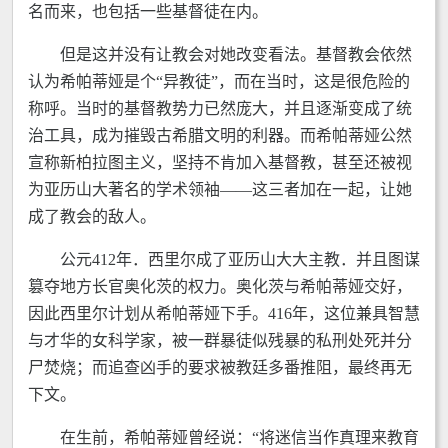
名而来，也包括一些基督徒在内。
但是这并没有让教会对她改变看法。基督教会依然
认为希帕蒂娅是个“异教徒”，而在当时，这是很危险的
称呼。当时的基督教势力已然庞大，并且逐渐变成了统
治工具，成为摧毁古希腊文明的利器。而希帕蒂娅公然
宣称新柏拉图主义，坚持不肯加入基督教，甚至还被视
为亚历山大著名的学术领袖——这三者加在一起，让她
成了教会的敌人。
公元412年．西里尔成了亚历山大大主教．并且图谋
篡夺地方长官奥化茨的权力。奥化茨与希帕蒂娅交好，
因此西里尔计划从希帕蒂娅下手。416年，这位兼具智慧
与才华的女科学家，被一群暴徒似残暴的私刑处死并分
尸焚烧；而追查凶手的要求被教廷多番推阻，最终再无
下文。
在生前，希帕蒂娅曾经说：“将迷信当作真理来教育