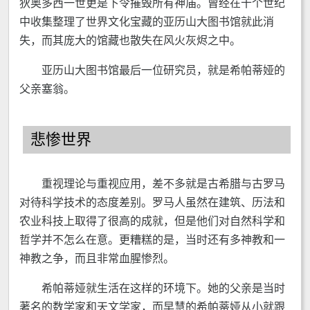
狄奥多西一世更是下令摧毁所有神庙。曾经在十个世纪
中收集整理了世界文化宝藏的亚历山大图书馆就此消
失，而其庞大的馆藏也散失在风火灰烬之中。
亚历山大图书馆最后一位研究员，就是希帕蒂娅的
父亲塞翁。
悲惨世界
重视理论与重视应用，差不多就是古希腊与古罗马
对待科学技术的态度差别。罗马人虽然在建筑、历法和
农业科技上取得了很高的成就，但是他们对自然科学和
哲学并不怎么在意。更糟糕的是，当时还有多神教和一
神教之争，而且非常血腥惨烈。
希帕蒂娅就生活在这样的环境下。她的父亲是当时
著名的数学家和天文学家，而早慧的希帕蒂娅从小就跟