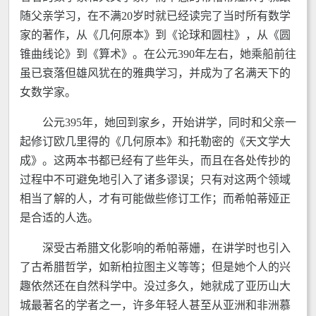
随父亲学习，在不满20岁时就已经读完了当时所有数学
家的著作，从《几何原本》到《论球和圆柱》，从《圆
锥曲线论》到《算术》。在公元390年左右，她乘船前往
虽已衰落但雄风犹在的雅典学习，并成为了名满天下的
女数学家。
公元395年，她回到家乡，开始讲学，同时和父亲一
起修订欧几里得的《几何原本》和托勒密的《天文学大
成》。这两本书都已经有了些年头，而且在各处传抄的
过程中不可避免地引入了诸多谬误；只有对这两个领域
相当了解的人，才有可能做些修订工作；而希帕蒂娅正
是合适的人选。
深受古希腊文化影响的希帕蒂姗，在讲学时也引入
了古希腊哲学，如新柏拉图主义等等；但是她个人的兴
趣依然还在自然科学中。没过多久，她就成了亚历山大
城最著名的学者之一，许多年轻人甚至从亚洲和非洲慕