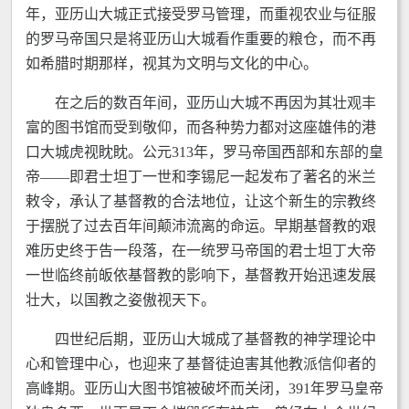
年，亚历山大城正式接受罗马管理，而重视农业与征服
的罗马帝国只是将亚历山大城看作重要的粮仓，而不再
如希腊时期那样，视其为文明与文化的中心。
在之后的数百年间，亚历山大城不再因为其壮观丰
富的图书馆而受到敬仰，而各种势力都对这座雄伟的港
口大城虎视眈眈。公元313年，罗马帝国西部和东部的皇
帝——即君士坦丁一世和李锡尼一起发布了著名的米兰
敕令，承认了基督教的合法地位，让这个新生的宗教终
于摆脱了过去百年间颠沛流离的命运。早期基督教的艰
难历史终于告一段落，在一统罗马帝国的君士坦丁大帝
一世临终前皈依基督教的影响下，基督教开始迅速发展
壮大，以国教之姿傲视天下。
四世纪后期，亚历山大城成了基督教的神学理论中
心和管理中心，也迎来了基督徒迫害其他教派信仰者的
高峰期。亚历山大图书馆被破坏而关闭，391年罗马皇帝