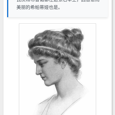
美丽的希帕蒂娅也是。