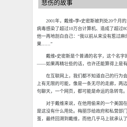
悲伤的故事
2001年，戴维•李•史密斯被判处20
病毒感染了超过10万台计算机、造成了超过8
他一再地剖白自己：“我以前从来没有惹过麻
果……”
戴维•史密斯是个普通的名字，这个名字
——如果再精壮些的话，也许还能算得上是有
在互联网上，我们都不知道自己的行为
上有无限的可能，像是一条无尽的走廊，两
句聊天，一个网页，都可能是命运的急转弯
对于戴维来说，在他用偷来的一个美国
是这没有什么用处。梅丽莎给政府和私营部
茧，最终回溯到戴维，而他几乎马上就承认