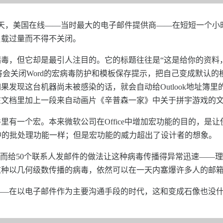
。第二天，美国在线——当时最大的电子邮件提供商——在短短一个
负载过量而不得不关闭。
毒，但它却是最引人注目的。它的标题往往是“这是给你的资料
将会关闭Word的宏病毒防护和模板保存提示，把自己变成默认的模
发现这台机器尚未被感染的话，就会自动给Outlook地址簿里
文档里加上一段来自动画片《辛普森一家》中关于拼宇游戏的文
有一个宏。本来微软公司在Office中增加宏功能的目的，是让使
中的批处理功能一样；但是宏功能的威力超出了设计者的想象。
梅丽莎感染，而给50个联系人发邮件的做法让这种病毒传播得异常迅速—
这种以几何级数传播的病毒，依然可以在一天内塞爆许多人的邮
——在以电子邮件作为主要沟通手段的时代，这和变成石像也没