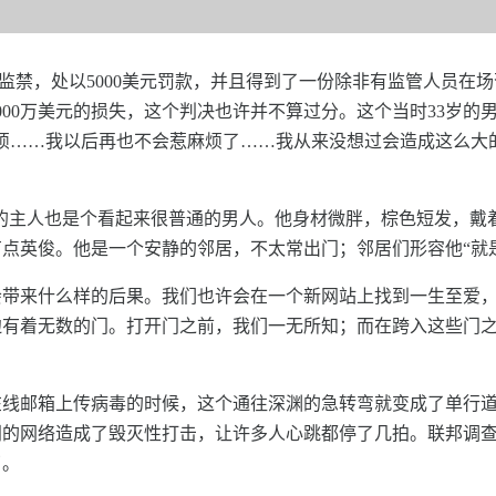
个月的监禁，处以5000美元罚款，并且得到了一份除非有监管人员
000万美元的损失，这个判决也许并不算过分。这个当时33岁
烦……我以后再也不会惹麻烦了……我从来没想过会造成这么大
的主人也是个看起来很普通的男人。他身材微胖，棕色短发，戴
点英俊。他是一个安静的邻居，不太常出门；邻居们形容他“就
会带来什么样的后果。我们也许会在一个新网站上找到一生至爱
边有着无数的门。打开门之前，我们一无所知；而在跨入这些门
。
在线邮箱上传病毒的时候，这个通往深渊的急转弯就变成了单行
门的网络造成了毁灭性打击，让许多人心跳都停了几拍。联邦调
了。