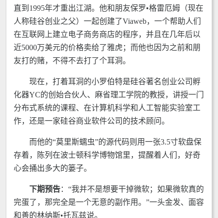
直到1995年才重出江湖。他和朋友保罗•格雷厄姆（现在
人称硅谷创业之父）一起创建了Viaweb，一个帮助人们
在互联网上建立电子商务商店的程序，并且在几年后以
近5000万美元的价格卖给了雅虎；而他也因为之前和朋
友打的赌，不得不去打了个耳洞。
现在，打着耳洞的小罗伯特是硅谷著名创业公司孵
化器YC的创始合伙人、麻省理工学院的教授，讲授一门
分布式系统的课程、在计算机科学和人工智能实验室工
作，还是一家硅谷商业软件公司的技术顾问。
而他的“莫里斯蠕虫”的源代码则用一张3.5寸软盘保
存着，陈列在波士顿科学博物馆里，提醒着人们，好奇
心会捅出多大的篓子。
下期预告
：“我并不是想要干掉微软；如果微软真的
完蛋了，那完全是一个无意的副作用。”一头金发、面容
和善的林纳斯•托瓦兹说。