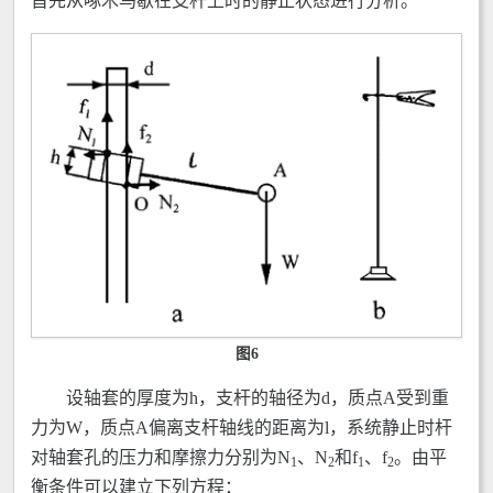
首先从啄木鸟歇在支杆上时的静止状态进行分析。
图6
设轴套的厚度为h，支杆的轴径为d，质点A受到重
力为W，质点A偏离支杆轴线的距离为l，系统静止时杆
对轴套孔的压力和摩擦力分别为N
、N
和f
、f
。由平
1
2
1
2
衡条件可以建立下列方程：