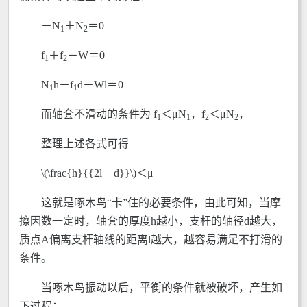
－N
＋N
＝0
1
2
f
＋f
－W＝0
1
2
N
h－f
d－Wl＝0
1
1
而轴套不滑动的条件为 f
＜μN
，f
＜μN
，
1
1
2
2
整理上述各式可得
\(\frac{h}{{2l + d}}\)＜μ
这就是啄木鸟“卡”住的必要条件，由此可知，当摩
擦因数一定时，轴套的厚度h越小，支杆的轴径d越大，
质点A偏离支杆轴线的距离l越大，越容易满足不打滑的
条件。
当啄木鸟振动以后，平衡的条件就被破坏，产生如
下过程：