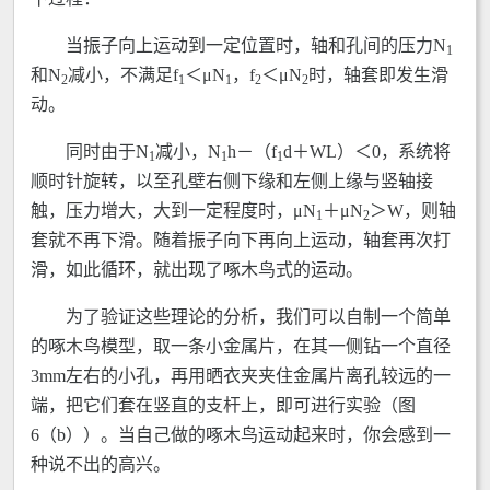
当振子向上运动到一定位置时，轴和孔间的压力N
1
和N
减小，不满足f
＜μN
，f
＜μN
时，轴套即发生滑
2
1
1
2
2
动。
同时由于N
减小，N
h－（f
d＋WL）＜0，系统将
1
1
1
顺时针旋转，以至孔壁右侧下缘和左侧上缘与竖轴接
触，压力增大，大到一定程度时，μN
＋μN
＞W，则轴
1
2
套就不再下滑。随着振子向下再向上运动，轴套再次打
滑，如此循环，就出现了啄木鸟式的运动。
为了验证这些理论的分析，我们可以自制一个简单
的啄木鸟模型，取一条小金属片，在其一侧钻一个直径
3mm左右的小孔，再用晒衣夹夹住金属片离孔较远的一
端，把它们套在竖直的支杆上，即可进行实验（图
6（b））。当自己做的啄木鸟运动起来时，你会感到一
种说不出的高兴。