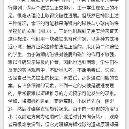
①两个磁铁呈竖直平行排列；②两个磁铁呈水平平
行排列；③两个磁铁呈正交排列。由于学生理论上的不
足，很难从理论上取得突破性进展。但既然已排除上述
三种情况，余下的可能就是海狮内的磁铁与小球内磁铁
呈锐角的关系（图10）。于是他们想到了用实验来证实
这种想法。他们用一块磁铁来替代海狮，以各种方式接
近小球，最终证实这种想法是正确的。采用第二种途径
的学生，由于海狮内磁铁对铁屑和磁针的作用不够强，
难以准确显示磁极的位置，因此也遇到困难。学生们在
反复的实验观察中，不断地思考，不断地尝试、失败、
否定自己原先提出的模型，再尝试，步步逼进问题的答
案。有许多细微的现象，不到一定的火候是很难发现
的，常常很难以逻辑推导的方式预示可能发生的现象。
例如，将海狮推进到一定距离时，小球首先向一侧歪
斜，然后才绕竖直轴旋转起来。由于向一侧偏的角度很
小（以前进方向为轴顺时针或逆时针方向偏转），观察
者是很难察觉到，但它对理解海狮戏球的运动原理却是