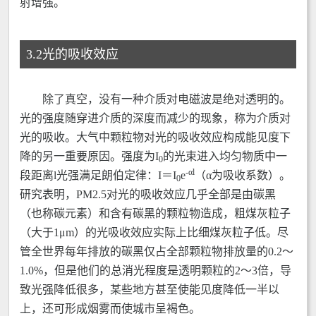
射增强。
3.2光的吸收效应
除了真空，没有一种介质对电磁波是绝对透明的。
光的强度随穿进介质的深度而减少的现象，称为介质对
光的吸收。大气中颗粒物对光的吸收效应构成能见度下
降的另一重要原因。强度为I
的光束进入均匀物质中一
0
-αl
段距离l光强满足朗伯定律：I＝I
e
（α为吸收系数）。
0
研究表明，PM2.5对光的吸收效应几乎全部是由碳黑
（也称碳元素）和含有碳黑的颗粒物造成，粗煤灰粒子
（大于1μm）的光吸收效应实际上比细煤灰粒子低。尽
管全世界每年排放的碳黑仅占全部颗粒物排放量的0.2～
1.0%，但是他们的总消光程度是透明颗粒的2～3倍，导
致光强降低很多，某些地方甚至使能见度降低一半以
上，还可形成烟雾而使城市呈褐色。