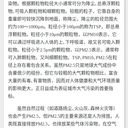
染物。根据颗粒物粒径大小通常可分为降尘､总悬浮颗粒
物､可吸入颗粒物和细颗粒物。较粗的粒子，它靠自身的
重量即可较快沉降到地面，称降尘，降尘的粒径范围大
约为100～1000μm。粒径小于100μm的称为TSP，即总悬
浮颗粒物。粒径小于10μm的颗粒物，以PM10表示，它
可以通过呼吸进入人体的上､下呼吸道，故又名可吸入颗
粒物。粒径小于2.5μm的颗粒物，以PM2.5表示，通常称
可入肺颗粒物，又叫细颗粒物。TSP､PM10､PM2.5在粒
径上存在着包含关系。虽然PM2.5只是地球大气成份中
含量很少的组份，但它与较粗的大气颗粒物相比，富含
大量的有毒､有害物质，因而对人体健康和大气环境质量
的影响更大，正日益成为表征城市大气污染的首要指
标。
虽然自然过程（如道路扬尘､火山灰､森林火灾等）
也会产生PM2.5，但PM2.5的主要来源还是人为排放。人
类既直接排放PM2.5，也排放某些气体污染物，在空气