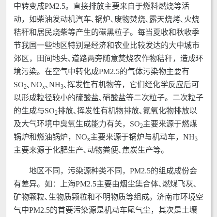
中转变成PM2.5。直接排放主要来自于燃料燃烧等活
动，如柴油发动机汽车､锅炉､废物焚烧､露天烧烤､火烧
秸秆和居民烧柴等产生的碳黑粒子。每当夏收和秋收季
节我国一些地区特别是经济和农业比较发达的大中城市
郊区，田间地头､道路两旁随意焚烧农作物秸秆，造成环
境污染。在空气中转化成PM2.5的气体污染物主要有
SO
､NO
､NH
､挥发性有机物等，它们经化学反应后可
2
x
3
以形成粒径较小的硫酸盐､硝酸盐等二次粒子。二次粒子
的生成与SO
排放､挥发性有机物排放､氮氧化物排放以
2
及大气环境中臭氧生成能力有关，SO
主要来源于燃煤
2
锅炉和燃油锅炉，NO
主要来源于锅炉与机动车，NH
x
3
主要来源于化肥生产､动物粪便､焦炭生产等。
地区不同，污染源种类不同，PM2.5的组成成份会
有差异。如：上海PM2.5主要由烟尘集合体､燃煤飞灰､
矿物颗粒､生物质颗粒和不明物质等组成。济南市环境空
气中PM2.5的首要污染源是机动车尾气尘，其次是土壤