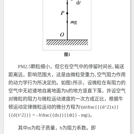
图1
PM2.5颗粒细小，但它在空气中的停留时间长､输送
距离远，影响范围大，这是由微粒受重力､空气阻力作用
的动力学行为所决定的。如图1所示，设微粒在有阻力的
空气中无初速地自离地面为h的地方竖直下落，并设空气
对微粒的阻力与微粒运动速度的一次方成正比，根据牛
顿运动定律微粒运动的微分方程为\(m\frac{{{d^2}x}}
{{d{t^2}}} = - b\frac{{dx}}{{dt}} - mg\)，
其中m为粒子质量，b为阻力系数。即