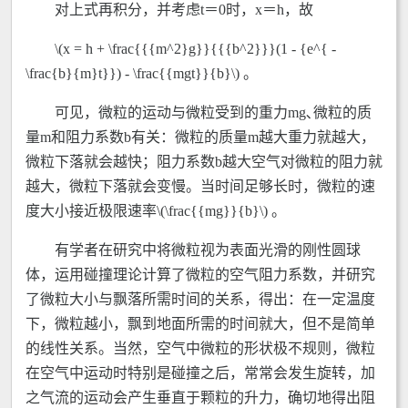
对上式再积分，并考虑t＝0时，x＝h，故
\(x = h + \frac{{{m^2}g}}{{{b^2}}}(1 - {e^{ -
\frac{b}{m}t}}) - \frac{{mgt}}{b}\) 。
可见，微粒的运动与微粒受到的重力mg､微粒的质
量m和阻力系数b有关：微粒的质量m越大重力就越大，
微粒下落就会越快；阻力系数b越大空气对微粒的阻力就
越大，微粒下落就会变慢。当时间足够长时，微粒的速
度大小接近极限速率\(\frac{{mg}}{b}\) 。
有学者在研究中将微粒视为表面光滑的刚性圆球
体，运用碰撞理论计算了微粒的空气阻力系数，并研究
了微粒大小与飘落所需时间的关系，得出：在一定温度
下，微粒越小，飘到地面所需的时间就大，但不是简单
的线性关系。当然，空气中微粒的形状极不规则，微粒
在空气中运动时特别是碰撞之后，常常会发生旋转，加
之气流的运动会产生垂直于颗粒的升力，确切地得出阻