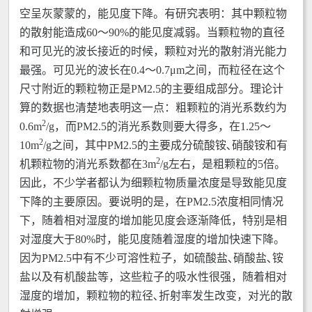
空呈灰蒙蒙的，能见度下降。有研究表明：其中颗粒物
的散射能造成60～90%的能见度减弱。当颗粒物的直径
和可见光的波长接近的时候，颗粒对光的散射消光能力
最强。可见光的波长在0.4～0.7μm之间，而粒径在这个
尺寸附近的颗粒物正是PM2.5的主要组成部分。理论计
算的数据也清楚地表明这一点：粗颗粒的消光系数约为
2
0.6m
/g，而PM2.5的消光系数则要大得多，在1.25～
2
10m
/g之间，其中PM2.5的主要成分硫酸铵､硝酸铵和有
2
机颗粒物的消光系数都在3m
/g左右，是粗颗粒的5倍。
因此，不少学者都认为细颗粒物质量浓度是导致能见度
下降的主要原因。要说明的是，在PM2.5浓度相同情况
下，随着相对湿度的增加能见度会逐渐降低，特别是相
对湿度大于80%时，能见度随着湿度的增加快速下降。
因为PM2.5中有不少可溶性粒子，如硫酸盐､硝酸盐､铵
盐以及有机酸盐等，这些粒子的吸水性很强，随着相对
湿度的增加，颗粒物的粒径､折射率发生改变，对光的散