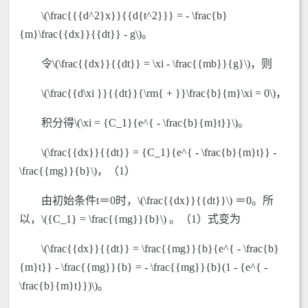
\(\frac{{{d^2}x}}{{d{t^2}}} = - \frac{b}
{m}\frac{{dx}}{{dt}} - g\)。
令\(\frac{{dx}}{{dt}} = \xi - \frac{{mb}}{g}\)，则
\(\frac{{d\xi }}{{dt}}{\rm{ + }}\frac{b}{m}\xi = 0\)，
积分得\(\xi = {C_1}{e^{ - \frac{b}{m}t}}\)。
\(\frac{{dx}}{{dt}} = {C_1}{e^{ - \frac{b}{m}t}} -
\frac{{mg}}{b}\)，（1）
由初始条件t＝0时，\(\frac{{dx}}{{dt}}\) ＝0。所
以，\({C_1} = \frac{{mg}}{b}\) 。（1）式变为
\(\frac{{dx}}{{dt}} = \frac{{mg}}{b}{e^{ - \frac{b}
{m}t}} - \frac{{mg}}{b} = - \frac{{mg}}{b}(1 - {e^{ -
\frac{b}{m}t}})\)。