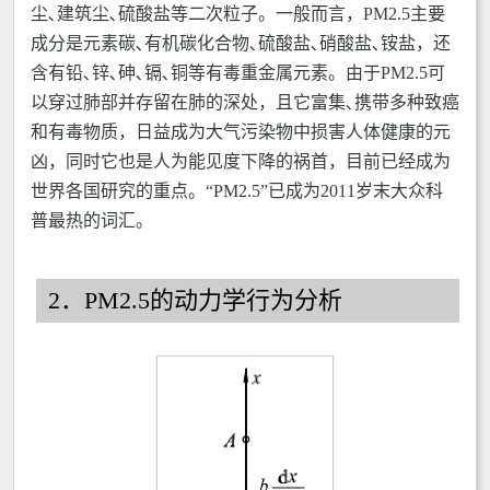
尘､建筑尘､硫酸盐等二次粒子。一般而言，PM2.5主要
成分是元素碳､有机碳化合物､硫酸盐､硝酸盐､铵盐，还
含有铅､锌､砷､镉､铜等有毒重金属元素。由于PM2.5可
以穿过肺部并存留在肺的深处，且它富集､携带多种致癌
和有毒物质，日益成为大气污染物中损害人体健康的元
凶，同时它也是人为能见度下降的祸首，目前已经成为
世界各国研究的重点。“PM2.5”已成为2011岁末大众科
普最热的词汇。
2．PM2.5的动力学行为分析