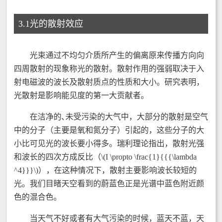
3.1光的散射效应
光束通过不均匀介质所产生的偏离原来传播方向向
四周散射的现象称光的散射。散射作用的强弱取决于入
射电磁波的波长及散射质点的性质和大小。研究表明，
光散射是影响能见度的第一大贡献者。
在洁净的､未受污染的大气中，大部分的散射是空气
中的分子（主要是氧和氮分子）引起的，这些分子的大
小比可见光的波长要小得多。瑞利理论指出，散射光强
和波长的四次方成反比（\(I \propto \frac{1}{{{\lambda
^4}}}\)），在这种情况下，散射主要影响波长较短的
光。我们目睹天空看到的蔚蓝色正是光谱中蓝色附近颜
色的混合色。
当天气不好或者有大气污染的时候，蓝天不蓝，天