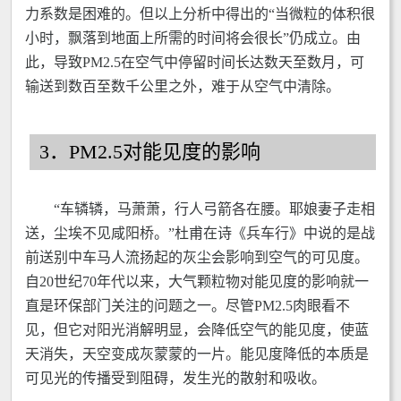
力系数是困难的。但以上分析中得出的“当微粒的体积很
小时，飘落到地面上所需的时间将会很长”仍成立。由
此，导致PM2.5在空气中停留时间长达数天至数月，可
输送到数百至数千公里之外，难于从空气中清除。
3．PM2.5对能见度的影响
“车辚辚，马萧萧，行人弓箭各在腰。耶娘妻子走相
送，尘埃不见咸阳桥。”杜甫在诗《兵车行》中说的是战
前送别中车马人流扬起的灰尘会影响到空气的可见度。
自20世纪70年代以来，大气颗粒物对能见度的影响就一
直是环保部门关注的问题之一。尽管PM2.5肉眼看不
见，但它对阳光消解明显，会降低空气的能见度，使蓝
天消失，天空变成灰蒙蒙的一片。能见度降低的本质是
可见光的传播受到阻碍，发生光的散射和吸收。