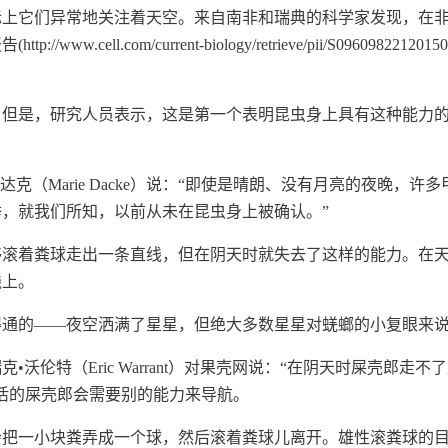
际上它们异常地关注着天空。来自南非和瑞典的科学家发现，在
cell.com/current-biology/retrieve/pii/S096098221
；但是，研究人员表示，这是第一个表明昆虫身上具有这种能力
）的玛丽•达克（Marie Dacke）说：“即使是晴朗、没有月亮的
，就我们所知，以前从未在昆虫身上被确认。”
够滚着粪球走出一条直线，但在阴天时就失去了这样的能力。在
线上。
得通的——夜空洒满了星星，但绝大多数星星对蜣螂的小复眼来
沃伦特（Eric Warrant）对果壳网说：“在阴天时屎壳郎
活的屎壳郎会需要别的能力来导航。
会把一小块粪弄成一个球，然后滚着粪球儿离开。雄性滚粪球的