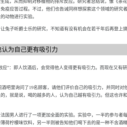
胞的生成，从而抑制对移植物的排斥反应。研究者总结说，像《茶
周免疫应答过程。不过，他们也告诫同样想探索这个领域的研究
大的动物进行实验。
者让兔子听爵士乐的研究，不知道有没有机会在若干年后再登上
也认为自己更有吸引力
效应”：即人饮酒后，会觉得他人变得更有吸引力。而现在又有
在法国的一间酒吧里询问了19名顾客，请他们评价自己的吸引力，并同
关的，就是说，喝的越多的人，认为自己越有吸引力。但这也许
个法国男人进行了一项更加全面的实验。实验中，一半的参与者
的薄荷柠檬味饮料，另一半则被告知他们喝下去的是一种不含酒