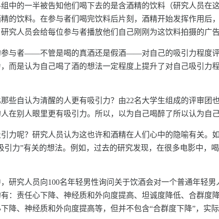
料组中的一半被告知他们喝下去的是含酒精的饮料（研究人员在
酒精的饮料。在参与者们喝完饮料后片刻，酒精开始发挥作用后
，研究人员会给每位参与者播放他们自己刚刚为这饮料拍摄的广
的参与者——不管是喝的真酒还是假酒——对自己的吸引力程度
力，而是认为自己喝了酒的想法一定程度上提升了对自己吸引力
那些自认为清醒的人更有吸引力？由22名大学生组成的评审团
的人在别人眼里更有吸引力。所以，以为自己喝醉了所以认为自
引力呢？研究人员认为这也许和酒精在人们心中的隐喻有关。如果
吸引力”有关的想法。例如，过去的研究发现，在很多电影中，
，研究人员向100名年轻男性询问关于饮酒会对一个普通年轻
的有：责任心下降、神经质和外向度提高、坦诚度降低、合群度
下降、神经质和外向度提高等，但并不包含“合群度下降”，实