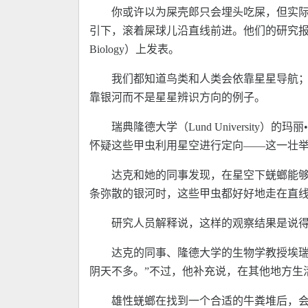
你或许以为屎壳郎只会埋头吃屎，但实
引下，滚着屎球儿沿直线前进。他们的研究报告(http://www.
Biology）上发表。
我们都知道鸟类和人类会依靠星星导航
靠银河而不是星星辨识方向的例子。
瑞典隆德大学（Lund University
怀疑这些甲虫利用星空进行定向——这一壮举
达克和她的同事发现，在星空下蜣螂能
条弥散的银河时，这些甲虫都好好地走在直
研究人员解释说，这样的观察结果是说
达克的同事、隆德大学的生物学教授埃瑞克•
阴天不多。”不过，他补充说，在其他地方生
雄性蜣螂在找到一个合适的牛粪堆后，