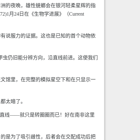
非洲的夜晚，雄性蜣螂会在银河轻柔星辉的指
2015072)1月24日在《生物学进展》（Current
的有说服力的证据。这也是已知的首个动物依
夜晚，许多甲虫仍旧能分辨方向，沿直线前进。这使我们
天文馆里，在完整的模拟星空下和在只显示一
说都太暗了。
走不了直线——就只是转圈圈而已！好在南非这里
目的是为了吸引雌性，后者会在交配成功后把