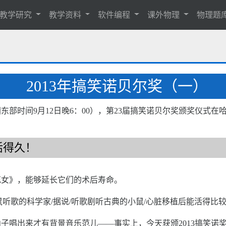
教学研究
教学资料
软件编程
课外物理
物理题
2013年搞笑诺贝尔奖（一）
（美国东部时间9月12日晚6：00），第23届搞笑诺贝尔奖颁奖仪式
活得久！
花女》，能够延长它们的术后寿命。
小鼠听歌的科学家/据说/听歌剧听古典的小鼠/心脏移植后能活得比较
子唱出来才有背景音乐范儿——事实上，今天获颁2013搞笑诺