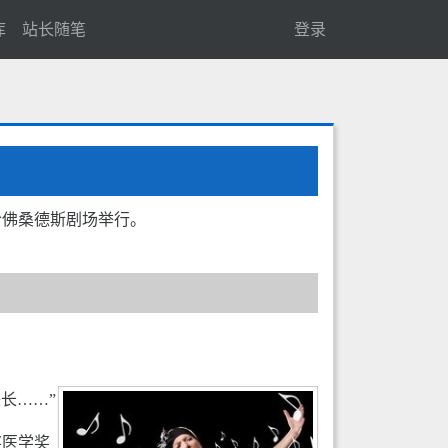
库
站长随笔
登录
在哈佛桑德斯剧场举行。
长……”
奖医学奖