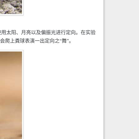
，蜣螂会使用太阳、月亮以及偏振光进行定向。在实验
会爬上粪球表演一出定向之“舞”。