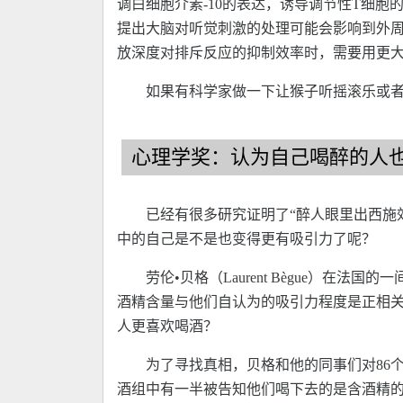
调白细胞介素-10的表达，诱导调节性T细
提出大脑对听觉刺激的处理可能会影响到外
放深度对排斥反应的抑制效率时，需要用更
如果有科学家做一下让猴子听摇滚乐或
心理学奖：认为自己喝醉的人
已经有很多研究证明了“醉人眼里出西施
中的自己是不是也变得更有吸引力了呢？
劳伦•贝格（Laurent Bègue）
酒精含量与他们自认为的吸引力程度是正相
人更喜欢喝酒？
为了寻找真相，贝格和他的同事们对86
酒组中有一半被告知他们喝下去的是含酒精