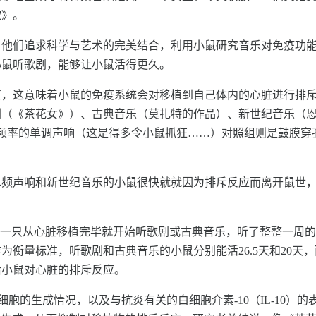
歌》。
。他们追求科学与艺术的完美结合，利用小鼠研究音乐对免疫功
小鼠听歌剧，能够让小鼠活得更久。
植，这意味着小鼠的免疫系统会对移植到自己体内的心脏进行排
剧（《茶花女》）、古典音乐（莫扎特的作品）、新世纪音乐（
种不同频率的单调声响（这是得多令小鼠抓狂……）对照组则是鼓膜
单频声响和新世纪音乐的小鼠很快就就因为排斥反应而离开鼠世
是一只从心脏移植完毕就开始听歌剧或古典音乐，听了整整一周
衡量标准，听歌剧和古典音乐的小鼠分别能活26.5天和20天
后小鼠对心脏的排斥反应。
胞的生成情况，以及与抗炎有关的白细胞介素-10（IL-10）