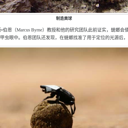
制造粪球
）的马库斯•伯恩（Marcus Byrne）教授和他的研究团队此前证实
入甲虫眼中。伯恩团队还发现，在蜣螂找准了用于定位的光源后，